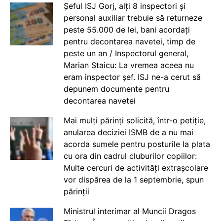
Șeful ISJ Gorj, alți 8 inspectori și
personal auxiliar trebuie să returneze
peste 55.000 de lei, bani acordați
pentru decontarea navetei, timp de
peste un an / Inspectorul general,
Marian Staicu: La vremea aceea nu
eram inspector șef. ISJ ne-a cerut să
depunem documente pentru
decontarea navetei
Mai mulți părinți solicită, într-o petiție,
anularea deciziei ISMB de a nu mai
acorda sumele pentru posturile la plata
cu ora din cadrul cluburilor copiilor:
Multe cercuri de activități extrașcolare
vor dispărea de la 1 septembrie, spun
părinții
Ministrul interimar al Muncii Dragos