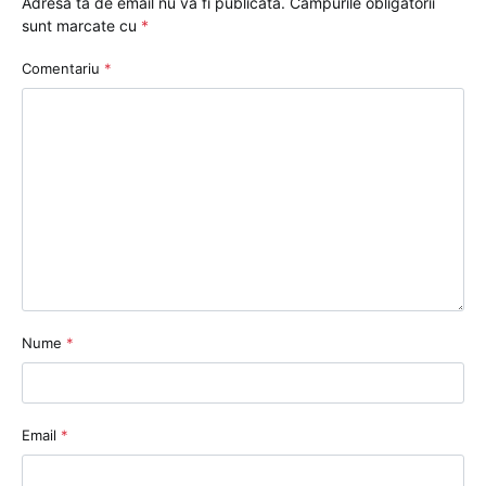
Adresa ta de email nu va fi publicată.
Câmpurile obligatorii
sunt marcate cu
*
Comentariu
*
Nume
*
Email
*