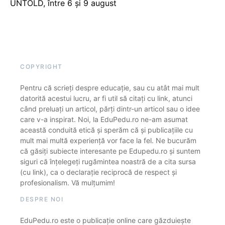
UNTOLD, între 6 și 9 august
COPYRIGHT
Pentru că scrieți despre educație, sau cu atât mai mult
datorită acestui lucru, ar fi util să citați cu link, atunci
când preluați un articol, părți dintr-un articol sau o idee
care v-a inspirat. Noi, la EduPedu.ro ne-am asumat
această conduită etică și sperăm că și publicațiile cu
mult mai multă experiență vor face la fel. Ne bucurăm
că găsiți subiecte interesante pe Edupedu.ro și suntem
siguri că înțelegeți rugămintea noastră de a cita sursa
(cu link), ca o declarație reciprocă de respect și
profesionalism. Vă mulțumim!
DESPRE NOI
EduPedu.ro este o publicație online care găzduiește