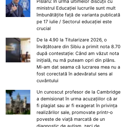
Pîslaru: În urma ultimelor discuții cu
ministrul Educației lucrurile sunt mult
îmbunătățite față de varianta publicată
pe 17 iulie / Sectorul educației este
crucial
De la 4.90 la Titularizare 2026, o
învățătoare din Sibiu a primit nota 8.70
după contestație: Când am văzut nota
inițială, nu mă puteam opri din plâns.
Mi-am dat seama că lucrarea mea nu a
fost corectată în adevăratul sens al
cuvântului
Un cunoscut profesor de la Cambridge
a demisionat în urma acuzațiilor că ar
fi plagiat sau ar fi exagerat în privința
realizărilor sale, promovate printr-o
poveste de viață marcată de un
diagnostic de autism, zeci de