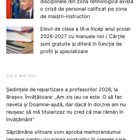
disciplinele din zona tehnologică există
o criză de personal calificat pe zona
de maiștri-instructori
Elevii de clasa a IX-a încep anul școlar
2026-2027 cu manuale noi / Cărțile
sunt gratuite și diferă în funcție de
profil și specializare
CELE MAI NOI
Ședințele de repartizare a profesorilor 2026, la
Brașov. Învățătoare: „Am zis iau ce este. O să fac
naveta și Doamne-ajută, dar dacă în doi,trei ani nu
reușesc să mă titularizez nu cred că mai rămân în
învățământ”
Săptămâna viitoare vom aproba memorandumul
necesar pentru ocuparea posturilor în creșele care