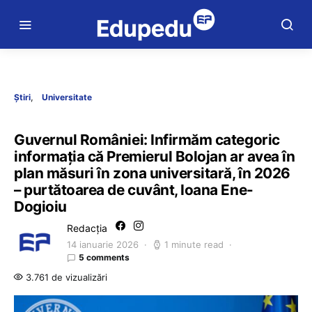
Știri
Universitate
Guvernul României: Infirmăm categoric
informația că Premierul Bolojan ar avea în
plan măsuri în zona universitară, în 2026
– purtătoarea de cuvânt, Ioana Ene-
Dogioiu
Redacția
14 ianuarie 2026
1 minute read
5 comments
3.761 de vizualizări