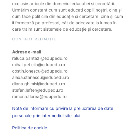
exclusiv articole din domeniul educației și cercetării.
Urmărim constant cum sunt educați copiii noștri, cine și
cum face politicile din educație și cercetare, cine și cum
îi formează pe profesori, cât de adecvate la lumea în
care trăim sunt sistemele de educație și cercetare.
CONTACT REDACȚIE
Adrese e-mail
raluca.pantazi@edupedu.ro
mihai.peticila@edupedu.ro
costin.ionescu@edupedu.ro
alexa.stanescu@edupedu.ro
diana.ghimisi@edupedu.ro
stefan.lefter@edupedu.ro
ramona.florea@edupedu.ro
Notă de informare cu privire la prelucrarea de date
personale prin intermediul site-ului
Politica de cookie