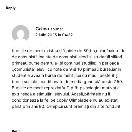
Reply
Calina
spune:
2 iulie 2025 la 04:32
bursele de merit existau și înainte de 89,ba,chiar înainte de
de comuniști! Înainte de comuniști elevii și studenții silitori
primeau burse pentru a- și continuă studiile; in perioada
,,comunistă” elevii cu note de 9 și 10 primeau burse,iar in
studenție aveam burse de merit ,cei cu medii peste 9 și
burse sociale ,condiționate de media generală peste 7,50.
Bursele de merit reprezintă( D p fb psihologic) motivația
extrinsecă a stimulării elevului. Acasă,părintele nu îl
condiționează la fel pe copil? Olimpiadele nu au existat
până prin anii 80. Olimpicii sunt premiați din alte fonduri!
Reply