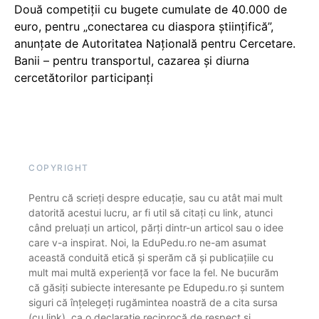
Două competiții cu bugete cumulate de 40.000 de
euro, pentru „conectarea cu diaspora științifică”,
anunțate de Autoritatea Națională pentru Cercetare.
Banii – pentru transportul, cazarea și diurna
cercetătorilor participanți
COPYRIGHT
Pentru că scrieți despre educație, sau cu atât mai mult
datorită acestui lucru, ar fi util să citați cu link, atunci
când preluați un articol, părți dintr-un articol sau o idee
care v-a inspirat. Noi, la EduPedu.ro ne-am asumat
această conduită etică și sperăm că și publicațiile cu
mult mai multă experiență vor face la fel. Ne bucurăm
că găsiți subiecte interesante pe Edupedu.ro și suntem
siguri că înțelegeți rugămintea noastră de a cita sursa
(cu link), ca o declarație reciprocă de respect și