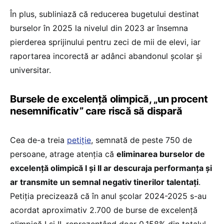
În plus, subliniază că reducerea bugetului destinat
burselor în 2025 la nivelul din 2023 ar însemna
pierderea sprijinului pentru zeci de mii de elevi, iar
raportarea incorectă ar adânci abandonul școlar și
universitar.
Bursele de excelență olimpică, „un procent
nesemnificativ” care riscă să dispară
Cea de-a treia
petiție
, semnată de peste 750 de
persoane, atrage atenția că
eliminarea burselor de
excelență olimpică I și II ar descuraja performanța și
ar transmite un semnal negativ tinerilor talentați
.
Petiția precizează că în anul școlar 2024-2025 s-au
acordat aproximativ 2.700 de burse de excelență
olimpică I și II, reprezentând doar 0,158% din totalul