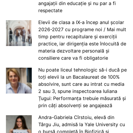
angajații din educație și nu par a fi
respectate
Elevii de clasa a IX-a încep anul școlar
2026-2027 cu programe noi / Mai mult
timp pentru recapitulare și exerciții
practice, iar dirigenția este înlocuită de
materia dezvoltare personală și
consiliere care va fi obligatorie
Nu poate liceul tehnologic să-i ducă pe
toți elevii la un Bacalaureat de 100%
absolvire, sunt care au intrat cu media
2 sau 3, spune inspectoarea Iuliana
Țugui: Performanța trebuie măsurată și
prin câți absolvenți se angajează
Andra-Gabriela Cîrstoiu, elevă din
Târgu Jiu, admisă la Yale University cu
o bursă completă în Biofizică și