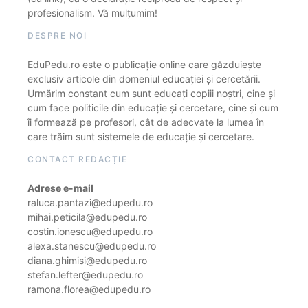
profesionalism. Vă mulțumim!
DESPRE NOI
EduPedu.ro este o publicație online care găzduiește
exclusiv articole din domeniul educației și cercetării.
Urmărim constant cum sunt educați copiii noștri, cine și
cum face politicile din educație și cercetare, cine și cum
îi formează pe profesori, cât de adecvate la lumea în
care trăim sunt sistemele de educație și cercetare.
CONTACT REDACȚIE
Adrese e-mail
raluca.pantazi@edupedu.ro
mihai.peticila@edupedu.ro
costin.ionescu@edupedu.ro
alexa.stanescu@edupedu.ro
diana.ghimisi@edupedu.ro
stefan.lefter@edupedu.ro
ramona.florea@edupedu.ro