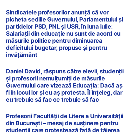
Sindicatele profesorilor anunță că vor
picheta sediile Guvernului, Parlamentului și
partidelor PSD, PNL și USR, în luna iulie:
Salariații din educație nu sunt de acord cu
măsurile politice pentru diminuarea
deficitului bugetar, propuse și pentru
învățământ
Daniel David, răspuns către elevii, studenții
și profesorii nemulțumiți de măsurile
Guvernului care vizează Educația: Dacă aș
fi în locul lor și eu aș protesta. Îi înțeleg, dar
eu trebuie să fac ce trebuie să fac
Profesorii Facultății de Litere a Universității
din București – mesaj de susținere pentru
studenții care protestează față de tăierea