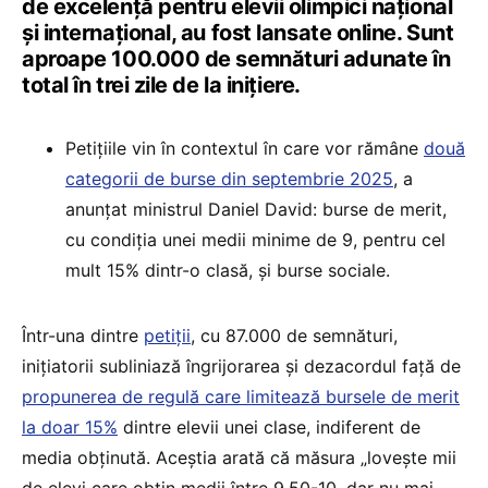
de excelență pentru elevii olimpici național
și internațional, au fost lansate online. Sunt
aproape 100.000 de semnături adunate în
total în trei zile de la inițiere.
Petițiile vin în contextul în care vor rămâne
două
categorii de burse din septembrie 2025
, a
anunțat ministrul Daniel David: burse de merit,
cu condiția unei medii minime de 9, pentru cel
mult 15% dintr-o clasă, și burse sociale.
Într-una dintre
petiții
, cu 87.000 de semnături,
inițiatorii subliniază îngrijorarea și dezacordul față de
propunerea de regulă care limitează bursele de merit
la doar 15%
dintre elevii unei clase, indiferent de
media obținută. Aceștia arată că măsura „lovește mii
de elevi care obțin medii între 9,50-10, dar nu mai