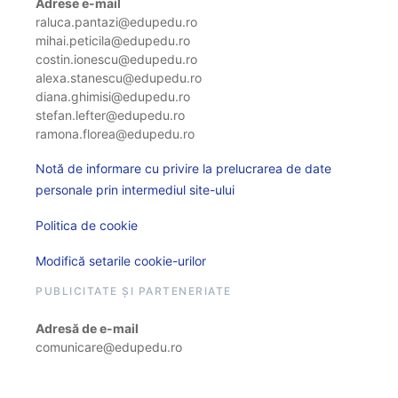
Adrese e-mail
raluca.pantazi@edupedu.ro
mihai.peticila@edupedu.ro
costin.ionescu@edupedu.ro
alexa.stanescu@edupedu.ro
diana.ghimisi@edupedu.ro
stefan.lefter@edupedu.ro
ramona.florea@edupedu.ro
Notă de informare cu privire la prelucrarea de date
personale prin intermediul site-ului
Politica de cookie
Modifică setarile cookie-urilor
PUBLICITATE ȘI PARTENERIATE
Adresă de e-mail
comunicare@edupedu.ro