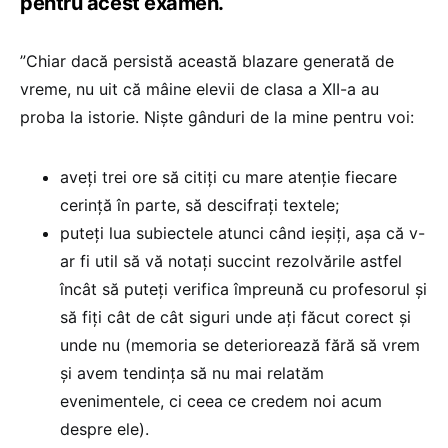
pentru acest examen.
”Chiar dacă persistă această blazare generată de
vreme, nu uit că mâine elevii de clasa a XII-a au
proba la istorie. Niște gânduri de la mine pentru voi:
aveți trei ore să citiți cu mare atenție fiecare
cerință în parte, să descifrați textele;
puteți lua subiectele atunci când ieșiți, așa că v-
ar fi util să vă notați succint rezolvările astfel
încât să puteți verifica împreună cu profesorul și
să fiți cât de cât siguri unde ați făcut corect și
unde nu (memoria se deteriorează fără să vrem
și avem tendința să nu mai relatăm
evenimentele, ci ceea ce credem noi acum
despre ele).