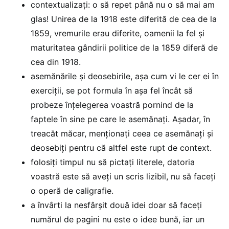
contextualizați: o să repet până nu o să mai am
glas! Unirea de la 1918 este diferită de cea de la
1859, vremurile erau diferite, oamenii la fel și
maturitatea gândirii politice de la 1859 diferă de
cea din 1918.
asemănările și deosebirile, așa cum vi le cer ei în
exerciții, se pot formula în așa fel încât să
probeze înțelegerea voastră pornind de la
faptele în sine pe care le asemănați. Așadar, în
treacăt măcar, menționați ceea ce asemănați și
deosebiți pentru că altfel este rupt de context.
folosiți timpul nu să pictați literele, datoria
voastră este să aveți un scris lizibil, nu să faceți
o operă de caligrafie.
a învârti la nesfârșit două idei doar să faceți
numărul de pagini nu este o idee bună, iar un