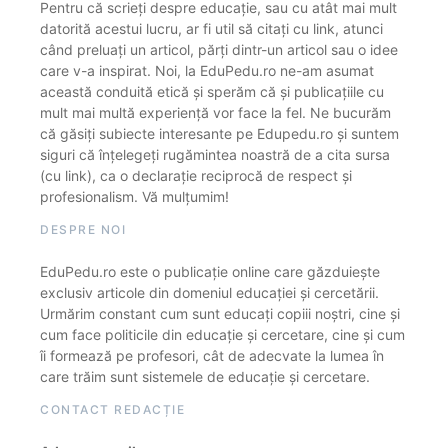
Pentru că scrieți despre educație, sau cu atât mai mult
datorită acestui lucru, ar fi util să citați cu link, atunci
când preluați un articol, părți dintr-un articol sau o idee
care v-a inspirat. Noi, la EduPedu.ro ne-am asumat
această conduită etică și sperăm că și publicațiile cu
mult mai multă experiență vor face la fel. Ne bucurăm
că găsiți subiecte interesante pe Edupedu.ro și suntem
siguri că înțelegeți rugămintea noastră de a cita sursa
(cu link), ca o declarație reciprocă de respect și
profesionalism. Vă mulțumim!
DESPRE NOI
EduPedu.ro este o publicație online care găzduiește
exclusiv articole din domeniul educației și cercetării.
Urmărim constant cum sunt educați copiii noștri, cine și
cum face politicile din educație și cercetare, cine și cum
îi formează pe profesori, cât de adecvate la lumea în
care trăim sunt sistemele de educație și cercetare.
CONTACT REDACȚIE