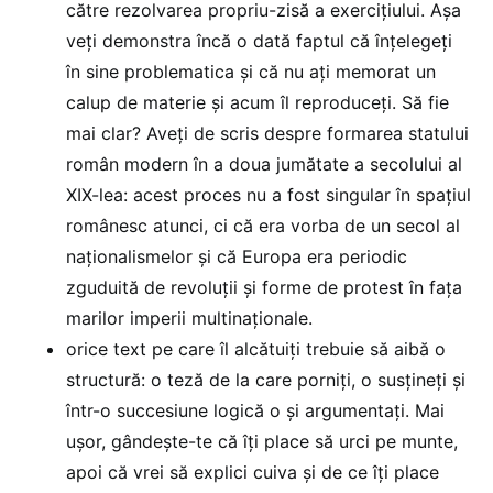
către rezolvarea propriu-zisă a exercițiului. Așa
veți demonstra încă o dată faptul că înțelegeți
în sine problematica și că nu ați memorat un
calup de materie și acum îl reproduceți. Să fie
mai clar? Aveți de scris despre formarea statului
român modern în a doua jumătate a secolului al
XIX-lea: acest proces nu a fost singular în spațiul
românesc atunci, ci că era vorba de un secol al
naționalismelor și că Europa era periodic
zguduită de revoluții și forme de protest în fața
marilor imperii multinaționale.
orice text pe care îl alcătuiți trebuie să aibă o
structură: o teză de la care porniți, o susțineți și
într-o succesiune logică o și argumentați. Mai
ușor, gândește-te că îți place să urci pe munte,
apoi că vrei să explici cuiva și de ce îți place