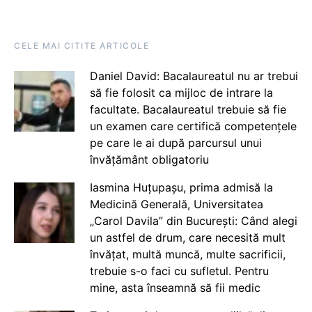
CELE MAI CITITE ARTICOLE
Daniel David: Bacalaureatul nu ar trebui
să fie folosit ca mijloc de intrare la
facultate. Bacalaureatul trebuie să fie
un examen care certifică competențele
pe care le ai după parcursul unui
învățământ obligatoriu
Iasmina Huțupașu, prima admisă la
Medicină Generală, Universitatea
„Carol Davila” din București: Când alegi
un astfel de drum, care necesită mult
învățat, multă muncă, multe sacrificii,
trebuie s-o faci cu sufletul. Pentru
mine, asta înseamnă să fii medic