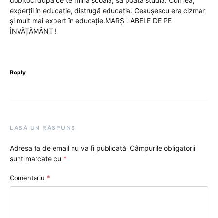
dobitoci după ce termină școala, să poată studia. Culmea,
experții în educație, distrugă educația. Ceaușescu era cizmar
și mult mai expert în educație.MARȘ LABELE DE PE
ÎNVĂȚĂMÂNT !
Reply
LASĂ UN RĂSPUNS
Adresa ta de email nu va fi publicată.
Câmpurile obligatorii
sunt marcate cu
*
Comentariu
*