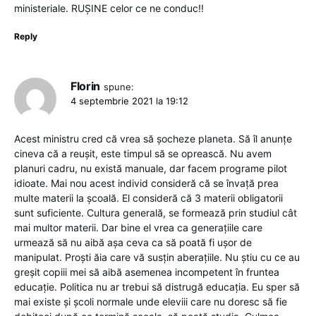
ministeriale. RUȘINE celor ce ne conduc!!
Reply
Florin
spune:
4 septembrie 2021 la 19:12
Acest ministru cred că vrea să șocheze planeta. Să îl anunțe
cineva că a reușit, este timpul să se oprească. Nu avem
planuri cadru, nu există manuale, dar facem programe pilot
idioate. Mai nou acest individ consideră că se învață prea
multe materii la școală. El consideră că 3 materii obligatorii
sunt suficiente. Cultura generală, se formează prin studiul cât
mai multor materii. Dar bine el vrea ca generațiile care
urmează să nu aibă așa ceva ca să poată fi ușor de
manipulat. Proști ăia care vă susțin aberațiile. Nu știu cu ce au
greșit copiii mei să aibă asemenea incompetent în fruntea
educație. Politica nu ar trebui să distrugă educația. Eu sper să
mai existe și școli normale unde eleviii care nu doresc să fie