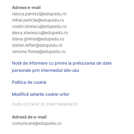
Adrese e-mail
raluca.pantazi@edupedu.ro
mihai.peticila@edupedu.ro
costin.ionescu@edupedu.ro
alexa.stanescu@edupedu.ro
diana.ghimisi@edupedu.ro
stefan.lefter@edupedu.ro
ramona.florea@edupedu.ro
Notă de informare cu privire la prelucrarea de date
personale prin intermediul site-ului
Politica de cookie
Modifică setarile cookie-urilor
PUBLICITATE ȘI PARTENERIATE
Adresă de e-mail
comunicare@edupedu.ro