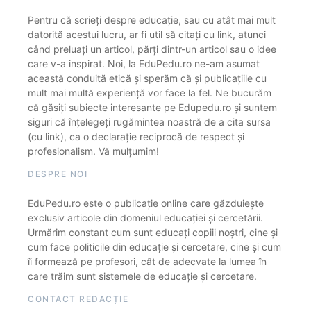
Pentru că scrieți despre educație, sau cu atât mai mult
datorită acestui lucru, ar fi util să citați cu link, atunci
când preluați un articol, părți dintr-un articol sau o idee
care v-a inspirat. Noi, la EduPedu.ro ne-am asumat
această conduită etică și sperăm că și publicațiile cu
mult mai multă experiență vor face la fel. Ne bucurăm
că găsiți subiecte interesante pe Edupedu.ro și suntem
siguri că înțelegeți rugămintea noastră de a cita sursa
(cu link), ca o declarație reciprocă de respect și
profesionalism. Vă mulțumim!
DESPRE NOI
EduPedu.ro este o publicație online care găzduiește
exclusiv articole din domeniul educației și cercetării.
Urmărim constant cum sunt educați copiii noștri, cine și
cum face politicile din educație și cercetare, cine și cum
îi formează pe profesori, cât de adecvate la lumea în
care trăim sunt sistemele de educație și cercetare.
CONTACT REDACȚIE