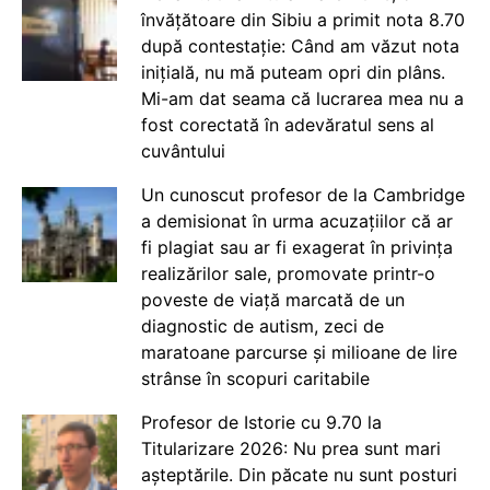
învățătoare din Sibiu a primit nota 8.70
după contestație: Când am văzut nota
inițială, nu mă puteam opri din plâns.
Mi-am dat seama că lucrarea mea nu a
fost corectată în adevăratul sens al
cuvântului
Un cunoscut profesor de la Cambridge
a demisionat în urma acuzațiilor că ar
fi plagiat sau ar fi exagerat în privința
realizărilor sale, promovate printr-o
poveste de viață marcată de un
diagnostic de autism, zeci de
maratoane parcurse și milioane de lire
strânse în scopuri caritabile
Profesor de Istorie cu 9.70 la
Titularizare 2026: Nu prea sunt mari
așteptările. Din păcate nu sunt posturi