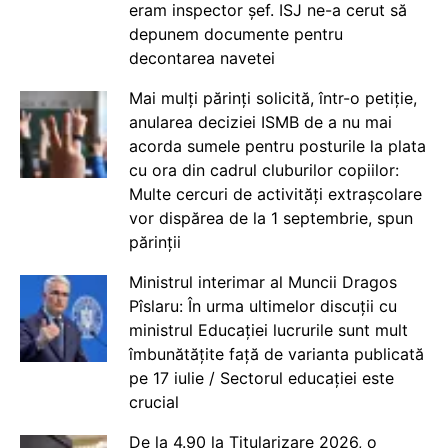
eram inspector șef. ISJ ne-a cerut să
depunem documente pentru
decontarea navetei
Mai mulți părinți solicită, într-o petiție,
anularea deciziei ISMB de a nu mai
acorda sumele pentru posturile la plata
cu ora din cadrul cluburilor copiilor:
Multe cercuri de activități extrașcolare
vor dispărea de la 1 septembrie, spun
părinții
Ministrul interimar al Muncii Dragos
Pîslaru: În urma ultimelor discuții cu
ministrul Educației lucrurile sunt mult
îmbunătățite față de varianta publicată
pe 17 iulie / Sectorul educației este
crucial
De la 4.90 la Titularizare 2026, o