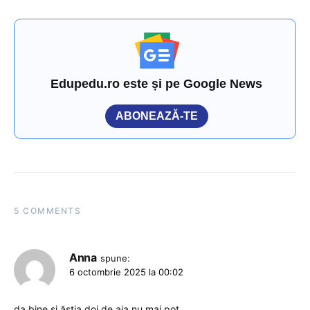
Edupedu.ro este și pe Google News
ABONEAZĂ-TE
5 COMMENTS
Anna
spune:
6 octombrie 2025 la 00:02
da,bine,și ăștia doi de aia nu mai pot