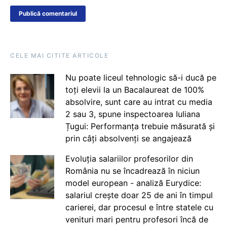
CELE MAI CITITE ARTICOLE
Nu poate liceul tehnologic să-i ducă pe
toți elevii la un Bacalaureat de 100%
absolvire, sunt care au intrat cu media
2 sau 3, spune inspectoarea Iuliana
Țugui: Performanța trebuie măsurată și
prin câți absolvenți se angajează
Evoluția salariilor profesorilor din
România nu se încadrează în niciun
model european - analiză Eurydice:
salariul crește doar 25 de ani în timpul
carierei, dar procesul e între statele cu
venituri mari pentru profesori încă de