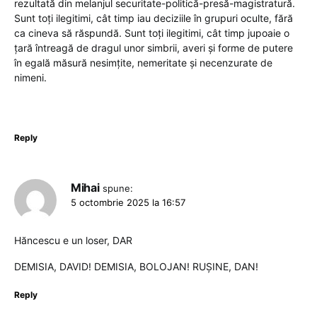
rezultată din melanjul securitate-politică-presă-magistratură.
Sunt toți ilegitimi, cât timp iau deciziile în grupuri oculte, fără
ca cineva să răspundă. Sunt toți ilegitimi, cât timp jupoaie o
țară întreagă de dragul unor simbrii, averi și forme de putere
în egală măsură nesimțite, nemeritate și necenzurate de
nimeni.
Reply
Mihai
spune:
5 octombrie 2025 la 16:57
Hăncescu e un loser, DAR
DEMISIA, DAVID! DEMISIA, BOLOJAN! RUȘINE, DAN!
Reply