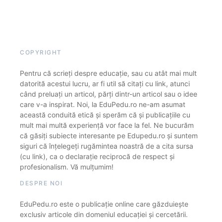
COPYRIGHT
Pentru că scrieți despre educație, sau cu atât mai mult
datorită acestui lucru, ar fi util să citați cu link, atunci
când preluați un articol, părți dintr-un articol sau o idee
care v-a inspirat. Noi, la EduPedu.ro ne-am asumat
această conduită etică și sperăm că și publicațiile cu
mult mai multă experiență vor face la fel. Ne bucurăm
că găsiți subiecte interesante pe Edupedu.ro și suntem
siguri că înțelegeți rugămintea noastră de a cita sursa
(cu link), ca o declarație reciprocă de respect și
profesionalism. Vă mulțumim!
DESPRE NOI
EduPedu.ro este o publicație online care găzduiește
exclusiv articole din domeniul educației și cercetării.