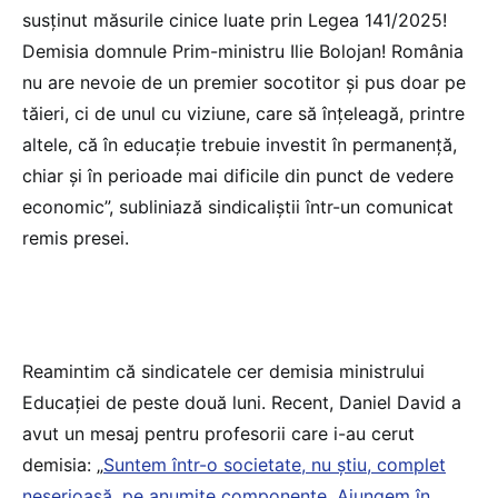
susţinut măsurile cinice luate prin Legea 141/2025!
Demisia domnule Prim-ministru Ilie Bolojan! România
nu are nevoie de un premier socotitor şi pus doar pe
tăieri, ci de unul cu viziune, care să înţeleagă, printre
altele, că în educaţie trebuie investit în permanenţă,
chiar şi în perioade mai dificile din punct de vedere
economic”, subliniază sindicaliştii într-un comunicat
remis presei.
Reamintim că sindicatele cer demisia ministrului
Educației de peste două luni. Recent, Daniel David a
avut un mesaj pentru profesorii care i-au cerut
demisia: „
Suntem într-o societate, nu știu, complet
neserioasă, pe anumite componente. Ajungem în