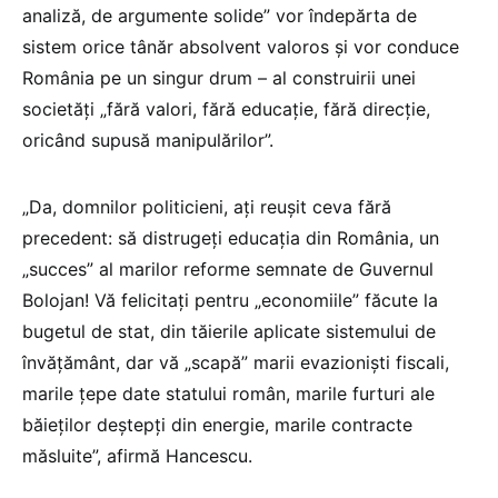
analiză, de argumente solide” vor îndepărta de
sistem orice tânăr absolvent valoros şi vor conduce
România pe un singur drum – al construirii unei
societăţi „fără valori, fără educaţie, fără direcţie,
oricând supusă manipulărilor”.
„Da, domnilor politicieni, aţi reuşit ceva fără
precedent: să distrugeţi educaţia din România, un
„succes” al marilor reforme semnate de Guvernul
Bolojan! Vă felicitaţi pentru „economiile” făcute la
bugetul de stat, din tăierile aplicate sistemului de
învăţământ, dar vă „scapă” marii evazionişti fiscali,
marile ţepe date statului român, marile furturi ale
băieţilor deştepţi din energie, marile contracte
măsluite”, afirmă Hancescu.