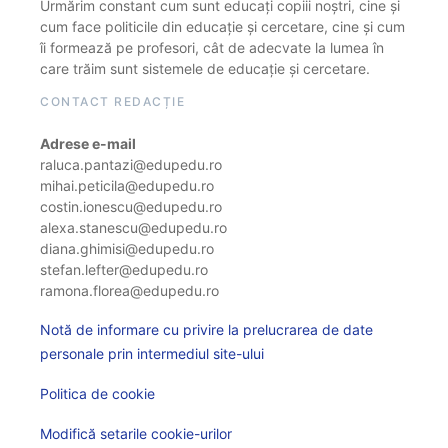
Urmărim constant cum sunt educați copiii noștri, cine și
cum face politicile din educație și cercetare, cine și cum
îi formează pe profesori, cât de adecvate la lumea în
care trăim sunt sistemele de educație și cercetare.
CONTACT REDACȚIE
Adrese e-mail
raluca.pantazi@edupedu.ro
mihai.peticila@edupedu.ro
costin.ionescu@edupedu.ro
alexa.stanescu@edupedu.ro
diana.ghimisi@edupedu.ro
stefan.lefter@edupedu.ro
ramona.florea@edupedu.ro
Notă de informare cu privire la prelucrarea de date
personale prin intermediul site-ului
Politica de cookie
Modifică setarile cookie-urilor