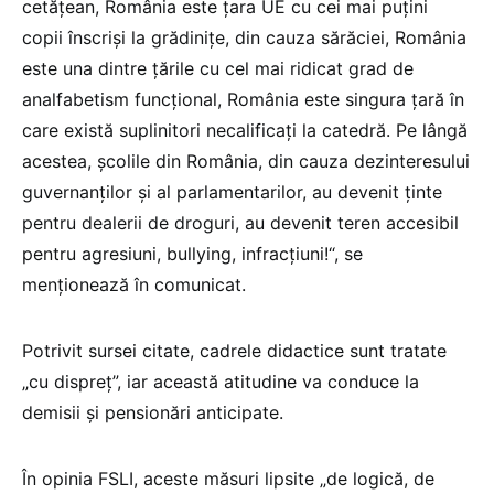
cetăţean, România este ţara UE cu cei mai puţini
copii înscrişi la grădiniţe, din cauza sărăciei, România
este una dintre ţările cu cel mai ridicat grad de
analfabetism funcţional, România este singura ţară în
care există suplinitori necalificaţi la catedră. Pe lângă
acestea, şcolile din România, din cauza dezinteresului
guvernanţilor şi al parlamentarilor, au devenit ţinte
pentru dealerii de droguri, au devenit teren accesibil
pentru agresiuni, bullying, infracţiuni!“, se
menţionează în comunicat.
Potrivit sursei citate, cadrele didactice sunt tratate
„cu dispreţ”, iar această atitudine va conduce la
demisii şi pensionări anticipate.
În opinia FSLI, aceste măsuri lipsite „de logică, de