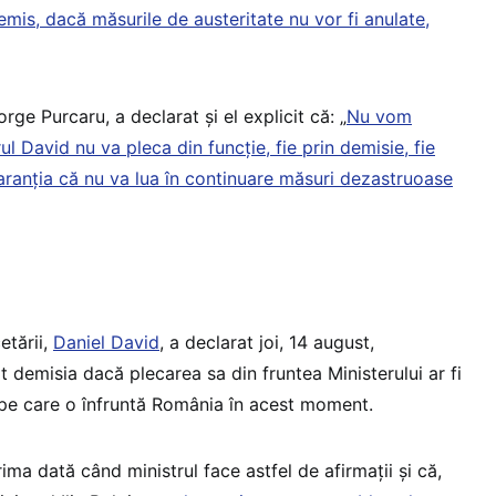
emis, dacă măsurile de austeritate nu vor fi anulate,
rge Purcaru, a declarat și el explicit că: „
Nu vom
l David nu va pleca din funcție, fie prin demisie, fie
ranția că nu va lua în continuare măsuri dezastruoase
etării,
Daniel David
, a declarat joi, 14 august,
dat demisia dacă plecarea sa din fruntea Ministerului ar fi
ă pe care o înfruntă România în acest moment.
ma dată când ministrul face astfel de afirmații și că,