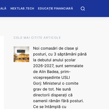
OALĂ
NEXTLAB.TECH
EDUCAȚIE FINANCIARĂ
CELE MAI CITITE ARTICOLE
Noi comasări de clase și
posturi, cu 3 săptămâni până
la debutul anului școlar
2026-2027, sunt semnalate
de Alin Badea, prim-
vicepreședinte USLI
Gorj: Ministerul o comite
grav de tot. Ne sună
directorii disperați că
oamenii rămân fără posturi.
Ce se întâmplă cu