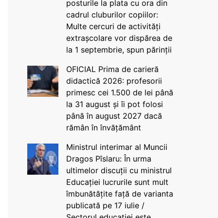
posturile la plata cu ora din
cadrul cluburilor copiilor:
Multe cercuri de activități
extrașcolare vor dispărea de
la 1 septembrie, spun părinții
OFICIAL Prima de carieră
didactică 2026: profesorii
primesc cei 1.500 de lei până
la 31 august și îi pot folosi
până în august 2027 dacă
rămân în învățământ
Ministrul interimar al Muncii
Dragos Pîslaru: În urma
ultimelor discuții cu ministrul
Educației lucrurile sunt mult
îmbunătățite față de varianta
publicată pe 17 iulie /
Sectorul educației este