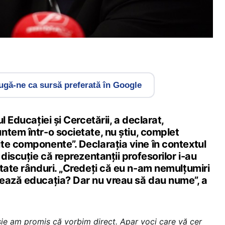
gă-ne ca sursă preferată în Google
l Educației și Cercetării, a declarat,
untem într-o societate, nu știu, complet
te componente”. Declarația vine în contextul
discuție că reprezentanții profesorilor i-au
tate rânduri. „Credeți că eu n-am nemulțumiri
ează educația? Dar nu vreau să dau nume”, a
ie am promis că vorbim direct. Apar voci care vă cer