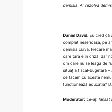
demisia. Ar rezolva demis
Daniel David:
Eu cred că 
complet neserioasă, pe an
demisia cuiva. Fiecare mai
care țara e în criză, dar n
om care nu se leagă de fu
situația fiscal-bugetară – 
ce facem cu aceste nemul
funcționează educația? D
Moderator:
Le-ați lansat