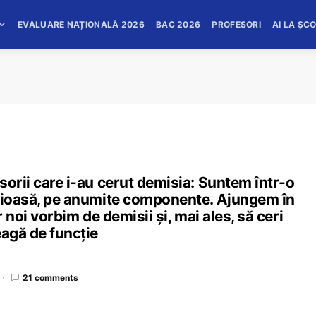
EVALUARE NAȚIONALĂ 2026
BAC 2026
PROFESORI
AI LA ȘC
sorii care i-au cerut demisia: Suntem într-o
erioasă, pe anumite componente. Ajungem în
ar noi vorbim de demisii și, mai ales, să ceri
eagă de funcție
21 comments