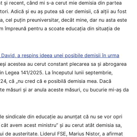
t și recent, când mi s-a cerut mie demisia din partea
tori. Adică și eu aș putea să cer demisii, că alții au fost
a, cel puțin preuniversitar, decât mine, dar nu asta este
ăm împreună pentru a scoate educația din situația de
l David, a respins ideea unei posibile demisii în urma
deși acestea au cerut constant plecarea sa și abrogarea
in Legea 141/2025. La începutul lunii septembrie,
igi24, că „nu cred că e posibilă demisia mea. Dacă
e măsuri și ar anula aceste măsuri, cu bucurie mi-aș da
le sindicale din educație au anunțat că nu se vor opri
cât avem acest ministru” și au cerut atât demisia sa,
ui de austeritate. Liderul FSE, Marius Nistor, a afirmat