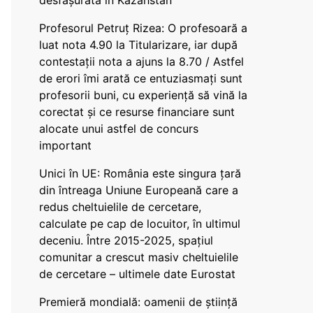
desfășurată în Kazahstan
Profesorul Petruț Rizea: O profesoară a
luat nota 4.90 la Titularizare, iar după
contestații nota a ajuns la 8.70 / Astfel
de erori îmi arată ce entuziasmați sunt
profesorii buni, cu experiență să vină la
corectat și ce resurse financiare sunt
alocate unui astfel de concurs
important
Unici în UE: România este singura țară
din întreaga Uniune Europeană care a
redus cheltuielile de cercetare,
calculate pe cap de locuitor, în ultimul
deceniu. Între 2015-2025, spațiul
comunitar a crescut masiv cheltuielile
de cercetare – ultimele date Eurostat
Premieră mondială: oamenii de știință