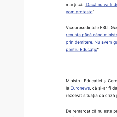
marți că: „
Dacă nu va fi d
vom protesta
”.
Vicepreședintele FSLI, Geo
renunța până când ministru
prin demitere. Nu avem ga
pentru Educație
”
Ministrul Educației și Cerc
la
Euronews
, că și-ar fi 
rezolvat situația de criz
De remarcat că nu este pri