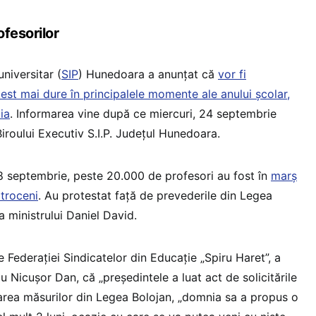
fesorilor
niversitar (
SIP
) Hunedoara a anunțat că
vor fi
est mai dure în principalele momente ale anului școlar,
ia
. Informarea vine după ce miercuri, 24 septembrie
iroului Executiv S.I.P. Județul Hunedoara.
i, 8 septembrie, peste 20.000 de profesori au fost în
marș
otroceni
. Au protestat față de prevederile din Legea
a ministrului Daniel David.
e Federației Sindicatelor din Educație „Spiru Haret”, a
u Nicușor Dan, că „președintele a luat act de solicitările
ularea măsurilor din Legea Bolojan, „domnia sa a propus o