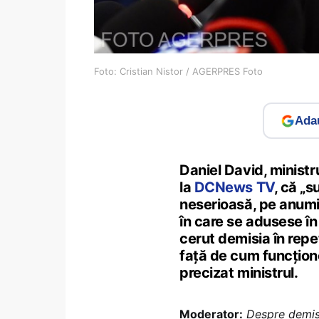
Foto: Cristian Nistor / AGERPRES Foto
Adau
Daniel David, ministru
la
DCNews TV
, că „s
neserioasă, pe anumi
în care se adusese în 
cerut demisia în repe
față de cum funcțion
precizat ministrul.
Moderator:
Despre demis