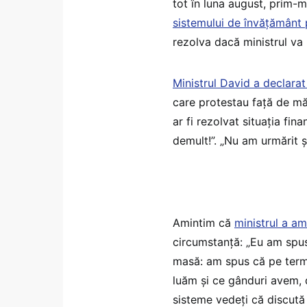
tot în luna august, prim-mi
sistemului de învățământ 
rezolva dacă ministrul va 
Ministrul David a declarat a
care protestau față de mă
ar fi rezolvat situația fin
demult!”. „Nu am urmărit ș
Amintim că
ministrul a am
circumstanță: „Eu am spus
masă: am spus că pe terme
luăm şi ce gânduri avem, 
sisteme vedeţi că discută d