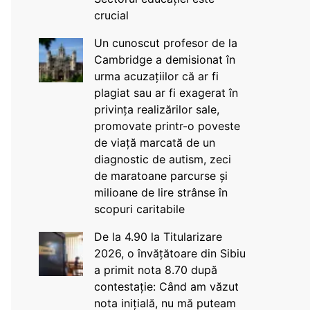
crucial
Un cunoscut profesor de la
Cambridge a demisionat în
urma acuzațiilor că ar fi
plagiat sau ar fi exagerat în
privința realizărilor sale,
promovate printr-o poveste
de viață marcată de un
diagnostic de autism, zeci
de maratoane parcurse și
milioane de lire strânse în
scopuri caritabile
De la 4.90 la Titularizare
2026, o învățătoare din Sibiu
a primit nota 8.70 după
contestație: Când am văzut
nota inițială, nu mă puteam