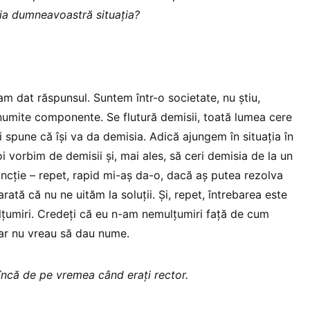
ia dumneavoastră situația?
am dat răspunsul. Suntem într-o societate, nu știu,
umite componente. Se flutură demisii, toată lumea cere
 spune că își va da demisia. Adică ajungem în situația în
oi vorbim de demisii și, mai ales, să ceri demisia de la un
ncție – repet, rapid mi-aș da-o, dacă aș putea rezolva
arată că nu ne uităm la soluții. Și, repet, întrebarea este
țumiri. Credeți că eu n-am nemulțumiri față de cum
ar nu vreau să dau nume.
 încă de pe vremea când erați rector.