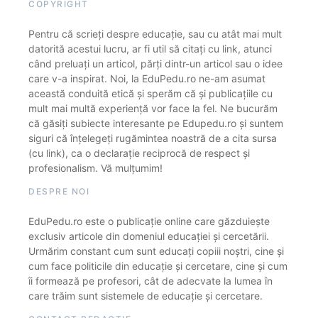
COPYRIGHT
Pentru că scrieți despre educație, sau cu atât mai mult
datorită acestui lucru, ar fi util să citați cu link, atunci
când preluați un articol, părți dintr-un articol sau o idee
care v-a inspirat. Noi, la EduPedu.ro ne-am asumat
această conduită etică și sperăm că și publicațiile cu
mult mai multă experiență vor face la fel. Ne bucurăm
că găsiți subiecte interesante pe Edupedu.ro și suntem
siguri că înțelegeți rugămintea noastră de a cita sursa
(cu link), ca o declarație reciprocă de respect și
profesionalism. Vă mulțumim!
DESPRE NOI
EduPedu.ro este o publicație online care găzduiește
exclusiv articole din domeniul educației și cercetării.
Urmărim constant cum sunt educați copiii noștri, cine și
cum face politicile din educație și cercetare, cine și cum
îi formează pe profesori, cât de adecvate la lumea în
care trăim sunt sistemele de educație și cercetare.