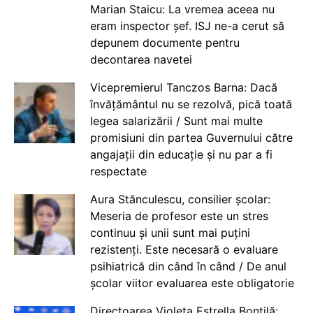
Marian Staicu: La vremea aceea nu
eram inspector șef. ISJ ne-a cerut să
depunem documente pentru
decontarea navetei
Vicepremierul Tanczos Barna: Dacă
învățământul nu se rezolvă, pică toată
legea salarizării / Sunt mai multe
promisiuni din partea Guvernului către
angajații din educație și nu par a fi
respectate
Aura Stănculescu, consilier școlar:
Meseria de profesor este un stres
continuu și unii sunt mai puțini
rezistenți. Este necesară o evaluare
psihiatrică din când în când / De anul
școlar viitor evaluarea este obligatorie
Directoarea Violeta Estrella Bontilă: