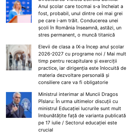
Anul școlar care tocmai s-a încheiat a
fost, probabil, unul dintre cei mai grei
pe care i-am trăit. Conducerea unei
școli în România înseamnă, astăzi, un
stres permanent, o muncă titanică
Elevii de clasa a IX-a încep anul școlar
2026-2027 cu programe noi / Mai mult
timp pentru recapitulare și exerciții
practice, iar dirigenția este înlocuită de
materia dezvoltare personală și
consiliere care va fi obligatorie
Ministrul interimar al Muncii Dragos
Pîslaru: În urma ultimelor discuții cu
ministrul Educației lucrurile sunt mult
îmbunătățite față de varianta publicată
pe 17 iulie / Sectorul educației este
crucial