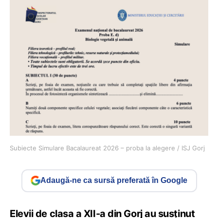
Subiecte Simulare Bacalaureat 2026 – proba la alegere / ISJ Gorj
Adaugă-ne ca sursă preferată în Google
Elevii de clasa a XII-a din Gorj au susținut