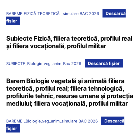
Descarcă
BAREME FIZICĂ TEORETICĂ _simulare BAC 2026
fișier
Subiecte Fizică, filiera teoretică, profilul real
și filiera vocațională, profilul militar
Descarcă fișier
SUBIECTE_Biologie_veg_anim_Bac 2026
Barem Biologie vegetală și animală filiera
teoretică, profilul real; filiera tehnologică,
profilurile tehnic, resurse umane și protecția
mediului; filiera vocațională, profilul militar
Descarcă
BAREME _Biologie_veg_anim_simulare BAC 2026
fișier