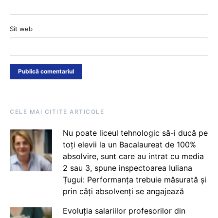
Sit web
CELE MAI CITITE ARTICOLE
Nu poate liceul tehnologic să-i ducă pe
toți elevii la un Bacalaureat de 100%
absolvire, sunt care au intrat cu media
2 sau 3, spune inspectoarea Iuliana
Țugui: Performanța trebuie măsurată și
prin câți absolvenți se angajează
Evoluția salariilor profesorilor din