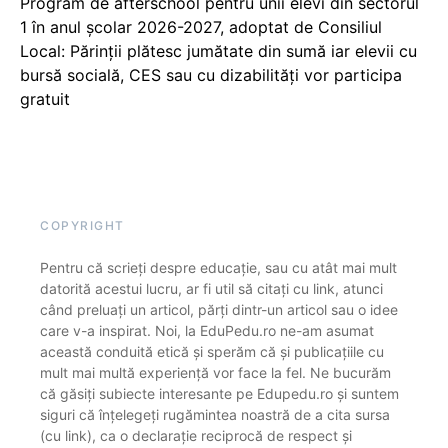
Program de afterschool pentru unii elevi din sectorul
1 în anul școlar 2026-2027, adoptat de Consiliul
Local: Părinții plătesc jumătate din sumă iar elevii cu
bursă socială, CES sau cu dizabilităţi vor participa
gratuit
COPYRIGHT
Pentru că scrieți despre educație, sau cu atât mai mult
datorită acestui lucru, ar fi util să citați cu link, atunci
când preluați un articol, părți dintr-un articol sau o idee
care v-a inspirat. Noi, la EduPedu.ro ne-am asumat
această conduită etică și sperăm că și publicațiile cu
mult mai multă experiență vor face la fel. Ne bucurăm
că găsiți subiecte interesante pe Edupedu.ro și suntem
siguri că înțelegeți rugămintea noastră de a cita sursa
(cu link), ca o declarație reciprocă de respect și