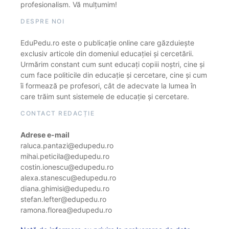
profesionalism. Vă mulțumim!
DESPRE NOI
EduPedu.ro este o publicație online care găzduiește
exclusiv articole din domeniul educației și cercetării.
Urmărim constant cum sunt educați copiii noștri, cine și
cum face politicile din educație și cercetare, cine și cum
îi formează pe profesori, cât de adecvate la lumea în
care trăim sunt sistemele de educație și cercetare.
CONTACT REDACȚIE
Adrese e-mail
raluca.pantazi@edupedu.ro
mihai.peticila@edupedu.ro
costin.ionescu@edupedu.ro
alexa.stanescu@edupedu.ro
diana.ghimisi@edupedu.ro
stefan.lefter@edupedu.ro
ramona.florea@edupedu.ro