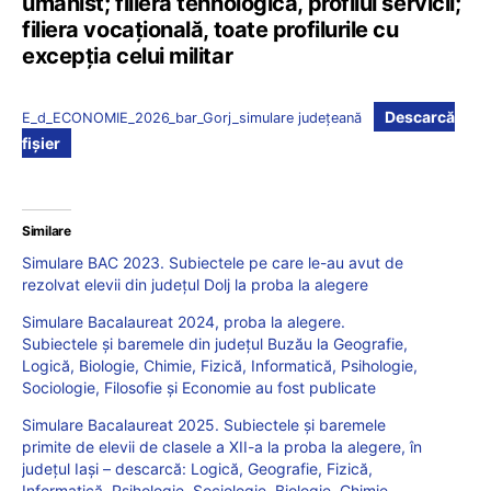
umanist; filiera tehnologică, profilul servicii;
filiera vocațională, toate profilurile cu
excepția celui militar
Descarcă
E_d_ECONOMIE_2026_bar_Gorj_simulare județeană
fișier
Similare
Simulare BAC 2023. Subiectele pe care le-au avut de
rezolvat elevii din județul Dolj la proba la alegere
Simulare Bacalaureat 2024, proba la alegere.
Subiectele și baremele din județul Buzău la Geografie,
Logică, Biologie, Chimie, Fizică, Informatică, Psihologie,
Sociologie, Filosofie și Economie au fost publicate
Simulare Bacalaureat 2025. Subiectele și baremele
primite de elevii de clasele a XII-a la proba la alegere, în
județul Iași – descarcă: Logică, Geografie, Fizică,
Informatică, Psihologie, Sociologie, Biologie, Chimie,