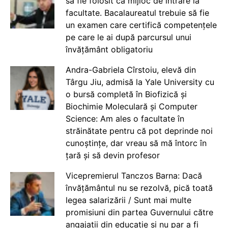
să fie folosit ca mijloc de intrare la
facultate. Bacalaureatul trebuie să fie
un examen care certifică competențele
pe care le ai după parcursul unui
învățământ obligatoriu
Andra-Gabriela Cîrstoiu, elevă din
Târgu Jiu, admisă la Yale University cu
o bursă completă în Biofizică și
Biochimie Moleculară și Computer
Science: Am ales o facultate în
străinătate pentru că pot deprinde noi
cunoștințe, dar vreau să mă întorc în
țară și să devin profesor
Vicepremierul Tanczos Barna: Dacă
învățământul nu se rezolvă, pică toată
legea salarizării / Sunt mai multe
promisiuni din partea Guvernului către
angajații din educație și nu par a fi