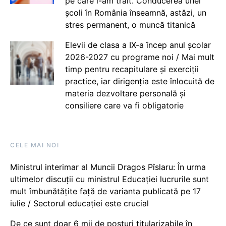
pe care i-am trăit. Conducerea unei
școli în România înseamnă, astăzi, un
stres permanent, o muncă titanică
Elevii de clasa a IX-a încep anul școlar
2026-2027 cu programe noi / Mai mult
timp pentru recapitulare și exerciții
practice, iar dirigenția este înlocuită de
materia dezvoltare personală și
consiliere care va fi obligatorie
CELE MAI NOI
Ministrul interimar al Muncii Dragos Pîslaru: În urma
ultimelor discuții cu ministrul Educației lucrurile sunt
mult îmbunătățite față de varianta publicată pe 17
iulie / Sectorul educației este crucial
De ce sunt doar 6 mii de posturi titularizabile în