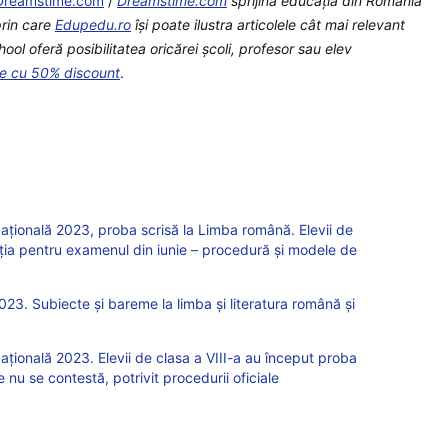
Dreamstime.com
/
Dreamstime.com
sprijină educaţia din România
prin care
Edupedu.ro
îşi poate ilustra articolele cât mai relevant
l oferă posibilitatea oricărei școli, profesor sau elev
te cu 50% discount
.
țională 2023, proba scrisă la Limba română. Elevii de
etiția pentru examenul din iunie – procedură și modele de
23. Subiecte și bareme la limba și literatura română și
ională 2023. Elevii de clasa a VIII-a au început proba
 nu se contestă, potrivit procedurii oficiale