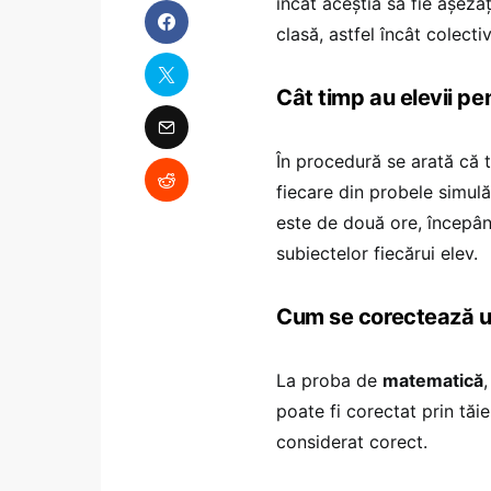
încât aceștia să fie așezaț
clasă, astfel încât colecti
Cât timp au elevii pen
În procedură se arată că t
fiecare din probele simulăr
este de două ore, începân
subiectelor fiecărui elev.
Cum se corectează u
La proba de
matematică
poate fi corectat prin tăie
considerat corect.