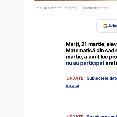
Foto: © Sebnem Ragiboglu | Dreamstime.com
Adau
Marți, 21 martie, elev
Matematică din cadrul
martie, a avut loc pr
nu au participat
arat
UPDATE
:
Subiectele dat
de aici
UPDATE
:
Rezolvarea sub