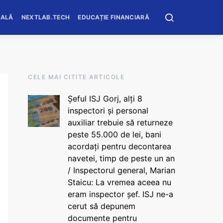
OALĂ
NEXTLAB.TECH
EDUCAȚIE FINANCIARĂ
CELE MAI CITITE ARTICOLE
Șeful ISJ Gorj, alți 8
inspectori și personal
auxiliar trebuie să returneze
peste 55.000 de lei, bani
acordați pentru decontarea
navetei, timp de peste un an
/ Inspectorul general, Marian
Staicu: La vremea aceea nu
eram inspector șef. ISJ ne-a
cerut să depunem
documente pentru