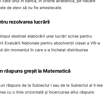
i câte unul în bancă, în ordine alfabetică, pe fiecare
vele de elevi să nu fie amestecate.
tru rezolvarea lucrării
impul destinat elaborării unei lucrări scrise pentru
ii Evaluării Naţionale pentru absolvenţii clasei a VIII-a
d din momentul în care s-a încheiat distribuirea
n răspuns greșit la Matematică
, un răspuns de la Subiectul I sau de la Subiectul al II-lea
rea cu o linie orizontală şi încercuirea altui răspuns