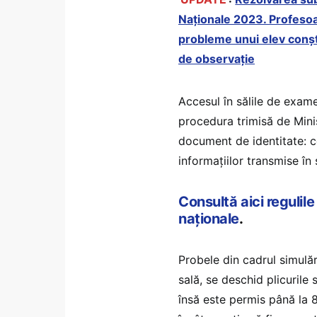
Naționale 2023. Profesoar
probleme unui elev conști
de observație
Accesul în sălile de exame
procedura trimisă de Minis
document de identitate: ce
informațiilor transmise în 
Consultă aici regulile
naționale
.
Probele din cadrul simulăr
sală, se deschid plicurile 
însă este permis până la 8