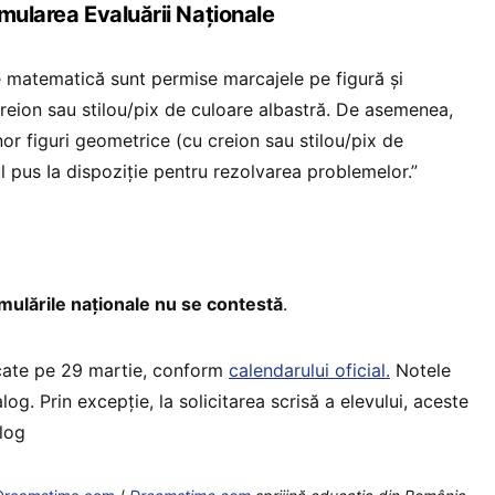
mularea Evaluării Naționale
de matematică sunt permise marcajele pe figură şi
creion sau stilou/pix de culoare albastră. De asemenea,
or figuri geometrice (cu creion sau stilou/pix de
ul pus Ia dispoziţie pentru rezolvarea problemelor.”
imulările naţionale nu se contestă
.
icate pe 29 martie, conform
calendarului oficial.
Notele
log. Prin excepție, la solicitarea scrisă a elevului, aceste
alog