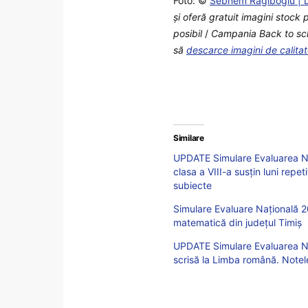
Foto: ©
Sebnem Ragiboglu | 
şi oferă gratuit imagini stock 
posibil
/
Campania Back to schoo
să
descarce imagini de calita
Similare
UPDATE Simulare Evaluarea Na
clasa a VIII-a susțin luni rep
subiecte
Simulare Evaluare Națională 20
matematică din județul Timiș
UPDATE Simulare Evaluarea Naț
scrisă la Limba română. Notele