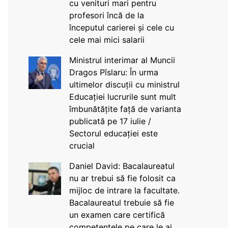
cu venituri mari pentru
profesori încă de la
începutul carierei și cele cu
cele mai mici salarii
Ministrul interimar al Muncii
Dragos Pîslaru: În urma
ultimelor discuții cu ministrul
Educației lucrurile sunt mult
îmbunătățite față de varianta
publicată pe 17 iulie /
Sectorul educației este
crucial
Daniel David: Bacalaureatul
nu ar trebui să fie folosit ca
mijloc de intrare la facultate.
Bacalaureatul trebuie să fie
un examen care certifică
competențele pe care le ai