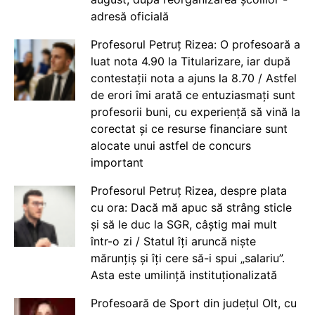
adresă oficială
Profesorul Petruț Rizea: O profesoară a
luat nota 4.90 la Titularizare, iar după
contestații nota a ajuns la 8.70 / Astfel
de erori îmi arată ce entuziasmați sunt
profesorii buni, cu experiență să vină la
corectat și ce resurse financiare sunt
alocate unui astfel de concurs
important
Profesorul Petruț Rizea, despre plata
cu ora: Dacă mă apuc să strâng sticle
și să le duc la SGR, câștig mai mult
într-o zi / Statul îți aruncă niște
mărunțiș și îți cere să-i spui „salariu”.
Asta este umilință instituționalizată
Profesoară de Sport din județul Olt, cu