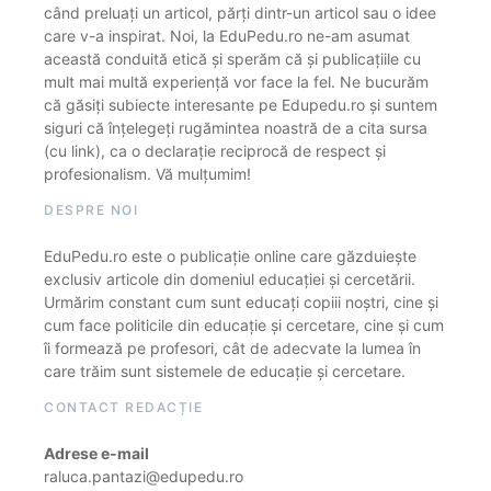
când preluați un articol, părți dintr-un articol sau o idee
care v-a inspirat. Noi, la EduPedu.ro ne-am asumat
această conduită etică și sperăm că și publicațiile cu
mult mai multă experiență vor face la fel. Ne bucurăm
că găsiți subiecte interesante pe Edupedu.ro și suntem
siguri că înțelegeți rugămintea noastră de a cita sursa
(cu link), ca o declarație reciprocă de respect și
profesionalism. Vă mulțumim!
DESPRE NOI
EduPedu.ro este o publicație online care găzduiește
exclusiv articole din domeniul educației și cercetării.
Urmărim constant cum sunt educați copiii noștri, cine și
cum face politicile din educație și cercetare, cine și cum
îi formează pe profesori, cât de adecvate la lumea în
care trăim sunt sistemele de educație și cercetare.
CONTACT REDACȚIE
Adrese e-mail
raluca.pantazi@edupedu.ro