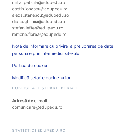
mihai.peticila@edupedu.ro
costin.ionescu@edupedu.ro
alexa.stanescu@edupedu.ro
diana.ghimisi@edupedu.ro
stefan.lefter@edupedu.ro
ramona.florea@edupedu.ro
Notă de informare cu privire la prelucrarea de date
personale prin intermediul site-ului
Politica de cookie
Modifică setarile cookie-urilor
PUBLICITATE ȘI PARTENERIATE
Adresă de e-mail
comunicare@edupedu.ro
STATISTICI EDUPEDU.RO