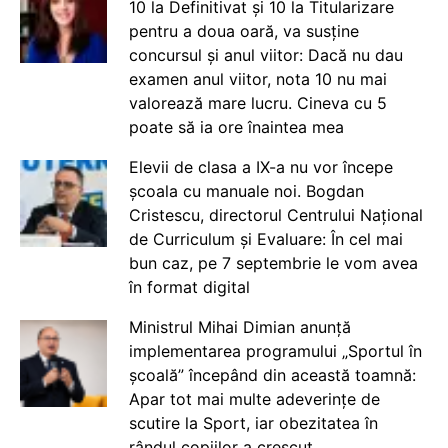
10 la Definitivat și 10 la Titularizare
pentru a doua oară, va susține
concursul și anul viitor: Dacă nu dau
examen anul viitor, nota 10 nu mai
valorează mare lucru. Cineva cu 5
poate să ia ore înaintea mea
Elevii de clasa a IX-a nu vor începe
școala cu manuale noi. Bogdan
Cristescu, directorul Centrului Național
de Curriculum și Evaluare: În cel mai
bun caz, pe 7 septembrie le vom avea
în format digital
Ministrul Mihai Dimian anunță
implementarea programului „Sportul în
școală” începând din această toamnă:
Apar tot mai multe adeverințe de
scutire la Sport, iar obezitatea în
rândul copiilor a crescut