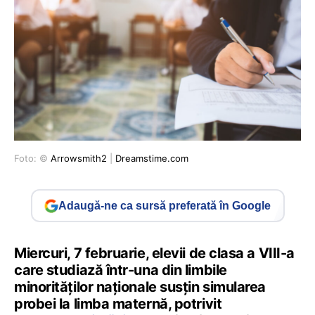
Foto: ©
Arrowsmith2
|
Dreamstime.com
Adaugă-ne ca sursă preferată în Google
Miercuri, 7 februarie, elevii de clasa a VIII-a
care studiază într-una din limbile
minorităților naționale susțin simularea
probei la limba maternă, potrivit