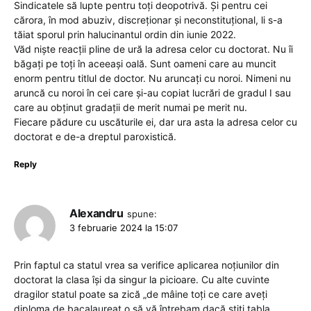
Sindicatele să lupte pentru toți deopotrivă. Și pentru cei
cărora, în mod abuziv, discreționar și neconstituțional, li s-a
tăiat sporul prin halucinantul ordin din iunie 2022.
Văd niște reacții pline de ură la adresa celor cu doctorat. Nu îi
băgați pe toți în aceeași oală. Sunt oameni care au muncit
enorm pentru titlul de doctor. Nu aruncați cu noroi. Nimeni nu
aruncă cu noroi în cei care și-au copiat lucrări de gradul I sau
care au obținut gradații de merit numai pe merit nu.
Fiecare pădure cu uscăturile ei, dar ura asta la adresa celor cu
doctorat e de-a dreptul paroxistică.
Reply
Alexandru
spune:
3 februarie 2024 la 15:07
Prin faptul ca statul vrea sa verifice aplicarea noțiunilor din
doctorat la clasa își da singur la picioare. Cu alte cuvinte
dragilor statul poate sa zică „de mâine toți ce care aveți
diploma de bacalaureat o să vă întrebam dacă știți tabla