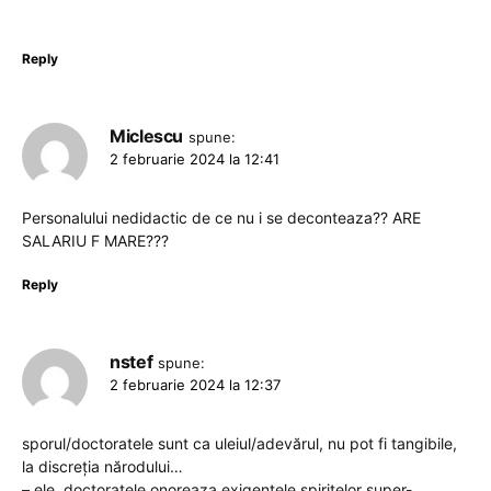
Reply
Miclescu
spune:
2 februarie 2024 la 12:41
Personalului nedidactic de ce nu i se deconteaza?? ARE
SALARIU F MARE???
Reply
nstef
spune:
2 februarie 2024 la 12:37
sporul/doctoratele sunt ca uleiul/adevărul, nu pot fi tangibile,
la discreția nărodului…
– ele, doctoratele onoreaza exigențele spiritelor super-