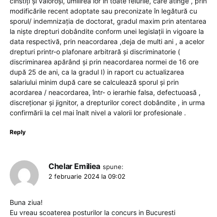
cinstiți și valoroși, umilirea lor in toate felurile, care atinge , prin
modificările recent adoptate sau preconizate în legătură cu
sporul/ indemnizația de doctorat, gradul maxim prin atentarea
la niște drepturi dobândite conform unei legislații in vigoare la
data respectivă, prin neacordarea ,deja de multi ani , a acelor
drepturi printr-o plafonare arbitrară și discriminatorie (
discriminarea apărând și prin neacordarea normei de 16 ore
după 25 de ani, ca la gradul I) in raport cu actualizarea
salariului minim după care se calculează sporul și prin
acordarea / neacordarea, într- o ierarhie falsa, defectuoasă ,
discreționar și jignitor, a drepturilor corect dobândite , in urma
confirmării la cel mai înalt nivel a valorii lor profesionale .
Reply
Chelar Emiliea
spune:
2 februarie 2024 la 09:02
Buna ziua!
Eu vreau scoaterea posturilor la concurs in Bucuresti