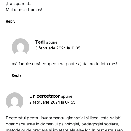
,transparenta.
Multumesc frumos!
Reply
Tedi
spune:
3 februarie 2024 la 11:35
mă îndoiesc că edupedu va poate ajuta cu dorința dvs!
Reply
Un cercetator
spune:
2 februarie 2024 la 07:55
Doctoratul pentru invatamantul gimnazial si liceal este valabil
doar daca este in domeniul psihologiei, pedagogiei scolare,
metodelor de predare si invatare ale elevilor. In rest este zero.