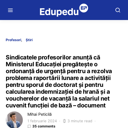
Profesori
Știri
Sindicatele profesorilor anunță că
Ministerul Educației pregătește o
ordonanță de urgență pentru a rezolva
problema raportării lunare a activității
pentru sporul de doctorat și pentru
calcularea indemnizației de hrană și a
voucherelor de vacanță la salariul net
cuvenit funcției de bază – document
Mihai Peticilă
1 februarie 2024
3 minute read
35 comments