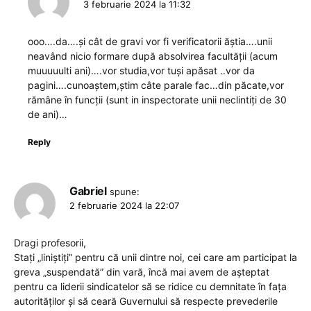
3 februarie 2024 la 11:32
ooo….da….și cât de gravi vor fi verificatorii ăștia….unii
neavând nicio formare după absolvirea facultății (acum
muuuuulti ani)….vor studia,vor tuși apăsat ..vor da
pagini….cunoaștem,știm câte parale fac…din păcate,vor
rămâne în funcții (sunt in inspectorate unii neclintiți de 30
de ani)…
Reply
Gabriel
spune:
2 februarie 2024 la 22:07
Dragi profesorii,
Stați „liniștiți” pentru că unii dintre noi, cei care am participat la
greva „suspendată” din vară, încă mai avem de așteptat
pentru ca liderii sindicatelor să se ridice cu demnitate în fața
autorităților și să ceară Guvernului să respecte prevederile