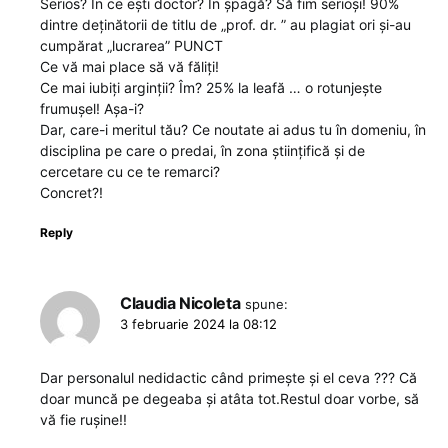
Serios? În ce ești doctor? În șpagă? Să fim serioși! 90%
dintre deținătorii de titlu de „prof. dr. ” au plagiat ori și-au
cumpărat „lucrarea” PUNCT
Ce vă mai place să vă făliți!
Ce mai iubiți arginții? Îm? 25% la leafă … o rotunjește
frumușel! Așa-i?
Dar, care-i meritul tău? Ce noutate ai adus tu în domeniu, în
disciplina pe care o predai, în zona științifică și de
cercetare cu ce te remarci?
Concret?!
Reply
Claudia Nicoleta
spune:
3 februarie 2024 la 08:12
Dar personalul nedidactic când primește și el ceva ??? Că
doar muncă pe degeaba și atâta tot.Restul doar vorbe, să
vă fie rușine!!