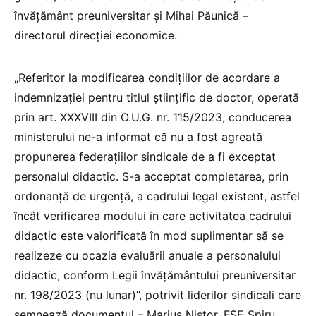
învățământ preuniversitar și Mihai Păunică –
directorul direcției economice.
„Referitor la modificarea condițiilor de acordare a
indemnizației pentru titlul științific de doctor, operată
prin art. XXXVIII din O.U.G. nr. 115/2023, conducerea
ministerului ne-a informat că nu a fost agreată
propunerea federațiilor sindicale de a fi exceptat
personalul didactic. S-a acceptat completarea, prin
ordonanță de urgență, a cadrului legal existent, astfel
încât verificarea modului în care activitatea cadrului
didactic este valorificată în mod suplimentar să se
realizeze cu ocazia evaluării anuale a personalului
didactic, conform Legii învățământului preuniversitar
nr. 198/2023 (nu lunar)”, potrivit liderilor sindicali care
semnează documentul – Marius Nistor, FSE Spiru