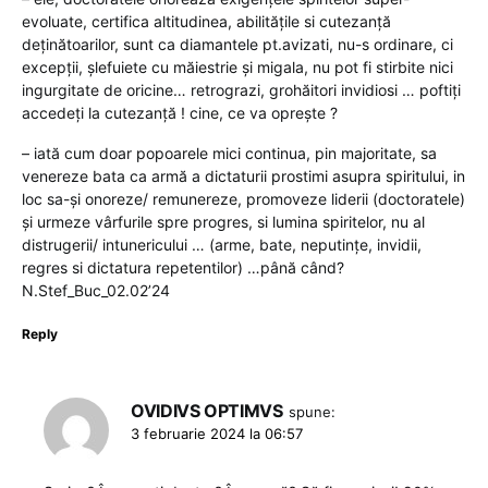
evoluate, certifica altitudinea, abilitățile si cutezanță
deținătoarilor, sunt ca diamantele pt.avizati, nu-s ordinare, ci
excepții, șlefuiete cu măiestrie și migala, nu pot fi stirbite nici
ingurgitate de oricine… retrograzi, grohăitori invidiosi … poftiți
accedeți la cutezanță ! cine, ce va oprește ?
– iată cum doar popoarele mici continua, pin majoritate, sa
venereze bata ca armă a dictaturii prostimi asupra spiritului, in
loc sa-și onoreze/ remunereze, promoveze liderii (doctoratele)
și urmeze vârfurile spre progres, si lumina spiritelor, nu al
distrugerii/ intunericului … (arme, bate, neputințe, invidii,
regres si dictatura repetentilor) …până când?
N.Stef_Buc_02.02’24
Reply
OVIDIVS OPTIMVS
spune:
3 februarie 2024 la 06:57