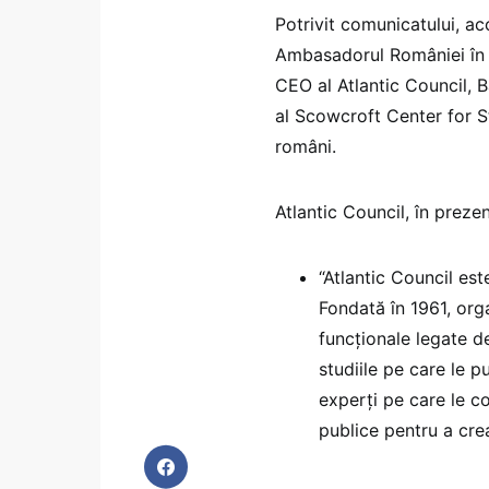
Potrivit comunicatului, ac
Ambasadorul României în S
CEO al Atlantic Council, B
al Scowcroft Center for St
români.
Atlantic Council, în prez
“Atlantic Council est
Fondată în 1961, org
funcționale legate d
studiile pe care le p
experți pe care le co
publice pentru a cre