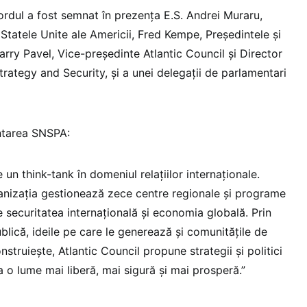
ordul a fost semnat în prezența E.S. Andrei Muraru,
tatele Unite ale Americii, Fred Kempe, Președintele și
arry Pavel, Vice-președinte Atlantic Council și Director
rategy and Security, și a unei delegații de parlamentari
entarea SNSPA:
e un think-tank în domeniul relațiilor internaționale.
anizația gestionează zece centre regionale și programe
e securitatea internațională și economia globală. Prin
ublică, ideile pe care le generează și comunitățile de
nstruiește, Atlantic Council propune strategii și politici
a o lume mai liberă, mai sigură și mai prosperă.”