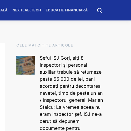
OALĂ
NEXTLAB.TECH
EDUCAȚIE FINANCIARĂ
CELE MAI CITITE ARTICOLE
Șeful ISJ Gorj, alți 8
inspectori și personal
auxiliar trebuie să returneze
peste 55.000 de lei, bani
acordați pentru decontarea
navetei, timp de peste un an
/ Inspectorul general, Marian
Staicu: La vremea aceea nu
eram inspector șef. ISJ ne-a
cerut să depunem
documente pentru