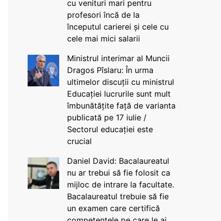
cu venituri mari pentru
profesori încă de la
începutul carierei și cele cu
cele mai mici salarii
Ministrul interimar al Muncii
Dragos Pîslaru: În urma
ultimelor discuții cu ministrul
Educației lucrurile sunt mult
îmbunătățite față de varianta
publicată pe 17 iulie /
Sectorul educației este
crucial
Daniel David: Bacalaureatul
nu ar trebui să fie folosit ca
mijloc de intrare la facultate.
Bacalaureatul trebuie să fie
un examen care certifică
competențele pe care le ai