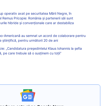
rup operativ axat pe securitatea Mării Negre, în
 Remus Pricopie: România și partenerii săi sunt
urile hibride și convenționale care ar destabiliza
no-Americană au semnat un acord de colaborare pentru
științifică, pentru următorii 20 de ani
e: „Candidatura președintelui Klaus Iohannis la șefia
 pe care trebuie să o susținem cu toții”