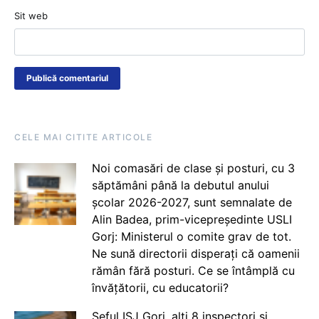
Sit web
CELE MAI CITITE ARTICOLE
Noi comasări de clase și posturi, cu 3
săptămâni până la debutul anului
școlar 2026-2027, sunt semnalate de
Alin Badea, prim-vicepreședinte USLI
Gorj: Ministerul o comite grav de tot.
Ne sună directorii disperați că oamenii
rămân fără posturi. Ce se întâmplă cu
învățătorii, cu educatorii?
Șeful ISJ Gorj, alți 8 inspectori și