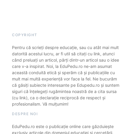
COPYRIGHT
Pentru că scrieți despre educație, sau cu atât mai mult
datorită acestui lucru, ar fi util să citați cu link, atunci
când preluați un articol, părți dintr-un articol sau o idee
care v-a inspirat. Noi, la EduPedu.ro ne-am asumat
această conduită etică și sperăm că și publicațiile cu
mult mai multă experiență vor face la fel. Ne bucurăm
că găsiți subiecte interesante pe Edupedu.ro și suntem
siguri că înțelegeți rugămintea noastră de a cita sursa
(cu link), ca o declarație reciprocă de respect și
profesionalism. Vă mulțumim!
DESPRE NOI
EduPedu.ro este o publicație online care găzduiește
exclusiv articole din domeniul educației și cercetării.