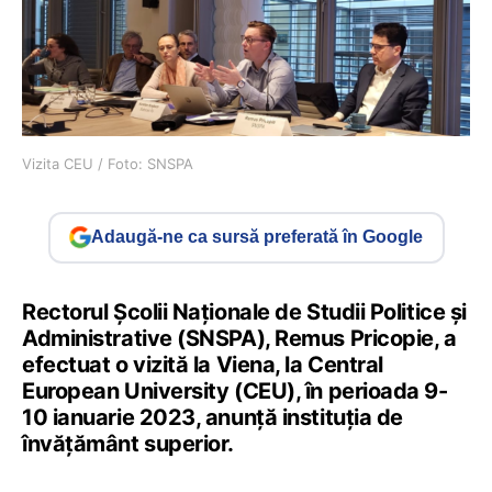
Vizita CEU / Foto: SNSPA
Adaugă-ne ca sursă preferată în Google
Rectorul Școlii Naționale de Studii Politice și
Administrative (SNSPA), Remus Pricopie, a
efectuat o vizită la Viena, la Central
European University (CEU), în perioada 9-
10 ianuarie 2023, anunță instituția de
învățământ superior.