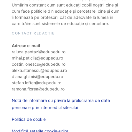
Urmărim constant cum sunt educați copiii noștri, cine și
cum face politicile din educație și cercetare, cine și cum
îi formează pe profesori, cât de adecvate la lumea în
care trăim sunt sistemele de educație și cercetare.
CONTACT REDACȚIE
Adrese e-mail
raluca.pantazi@edupedu.ro
mihai.peticila@edupedu.ro
costin.ionescu@edupedu.ro
alexa.stanescu@edupedu.ro
diana.ghimisi@edupedu.ro
stefan.lefter@edupedu.ro
ramona.florea@edupedu.ro
Notă de informare cu privire la prelucrarea de date
personale prin intermediul site-ului
Politica de cookie
Modifică setarile cookie-urilor