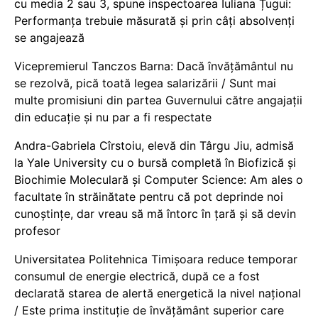
cu media 2 sau 3, spune inspectoarea Iuliana Țugui:
Performanța trebuie măsurată și prin câți absolvenți
se angajează
Vicepremierul Tanczos Barna: Dacă învățământul nu
se rezolvă, pică toată legea salarizării / Sunt mai
multe promisiuni din partea Guvernului către angajații
din educație și nu par a fi respectate
Andra-Gabriela Cîrstoiu, elevă din Târgu Jiu, admisă
la Yale University cu o bursă completă în Biofizică și
Biochimie Moleculară și Computer Science: Am ales o
facultate în străinătate pentru că pot deprinde noi
cunoștințe, dar vreau să mă întorc în țară și să devin
profesor
Universitatea Politehnica Timișoara reduce temporar
consumul de energie electrică, după ce a fost
declarată starea de alertă energetică la nivel național
/ Este prima instituție de învățământ superior care