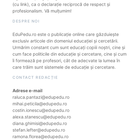
(cu link), ca o declarație reciprocă de respect și
profesionalism. Vă mulțumim!
DESPRE NOI
EduPedu.ro este o publicație online care găzduiește
exclusiv articole din domeniul educației și cercetării.
Urmărim constant cum sunt educați copiii noștri, cine și
cum face politicile din educație și cercetare, cine și cum
îi formează pe profesori, cât de adecvate la lumea în
care trăim sunt sistemele de educație și cercetare.
CONTACT REDACȚIE
Adrese e-mail
raluca.pantazi@edupedu.ro
mihai.peticila@edupedu.ro
costin.ionescu@edupedu.ro
alexa.stanescu@edupedu.ro
diana.ghimisi@edupedu.ro
stefan.lefter@edupedu.ro
ramona.florea@edupedu.ro