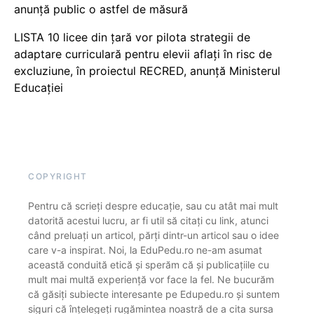
anunță public o astfel de măsură
LISTA 10 licee din țară vor pilota strategii de
adaptare curriculară pentru elevii aflați în risc de
excluziune, în proiectul RECRED, anunță Ministerul
Educației
COPYRIGHT
Pentru că scrieți despre educație, sau cu atât mai mult
datorită acestui lucru, ar fi util să citați cu link, atunci
când preluați un articol, părți dintr-un articol sau o idee
care v-a inspirat. Noi, la EduPedu.ro ne-am asumat
această conduită etică și sperăm că și publicațiile cu
mult mai multă experiență vor face la fel. Ne bucurăm
că găsiți subiecte interesante pe Edupedu.ro și suntem
siguri că înțelegeți rugămintea noastră de a cita sursa