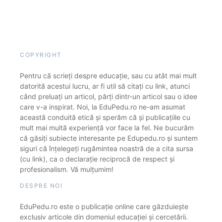
COPYRIGHT
Pentru că scrieți despre educație, sau cu atât mai mult
datorită acestui lucru, ar fi util să citați cu link, atunci
când preluați un articol, părți dintr-un articol sau o idee
care v-a inspirat. Noi, la EduPedu.ro ne-am asumat
această conduită etică și sperăm că și publicațiile cu
mult mai multă experiență vor face la fel. Ne bucurăm
că găsiți subiecte interesante pe Edupedu.ro și suntem
siguri că înțelegeți rugămintea noastră de a cita sursa
(cu link), ca o declarație reciprocă de respect și
profesionalism. Vă mulțumim!
DESPRE NOI
EduPedu.ro este o publicație online care găzduiește
exclusiv articole din domeniul educației și cercetării.