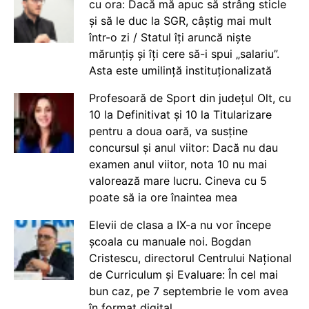
cu ora: Dacă mă apuc să strâng sticle
și să le duc la SGR, câștig mai mult
într-o zi / Statul îți aruncă niște
mărunțiș și îți cere să-i spui „salariu”.
Asta este umilință instituționalizată
Profesoară de Sport din județul Olt, cu
10 la Definitivat și 10 la Titularizare
pentru a doua oară, va susține
concursul și anul viitor: Dacă nu dau
examen anul viitor, nota 10 nu mai
valorează mare lucru. Cineva cu 5
poate să ia ore înaintea mea
Elevii de clasa a IX-a nu vor începe
școala cu manuale noi. Bogdan
Cristescu, directorul Centrului Național
de Curriculum și Evaluare: În cel mai
bun caz, pe 7 septembrie le vom avea
în format digital