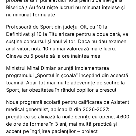
problema să îi pui elevului notă pentru că merge la
Biserică / Au fost niște lucruri nu minunat înțelese și
nu minunat formulate
Profesoară de Sport din județul Olt, cu 10 la
Definitivat și 10 la Titularizare pentru a doua oară, va
susține concursul și anul viitor: Dacă nu dau examen
anul viitor, nota 10 nu mai valorează mare lucru.
Cineva cu 5 poate să ia ore înaintea mea
Ministrul Mihai Dimian anunță implementarea
programului „Sportul în școală” începând din această
toamnă: Apar tot mai multe adeverințe de scutire la
Sport, iar obezitatea în rândul copiilor a crescut
Noua programă școlară pentru calificarea de Asistent
medical generalist, aplicabilă din 2026-2027:
pregătirea se aliniază la noile cerințe europene, 4.600
de ore de formare în 3 ani, mai multă practică și
accent pe îngrijirea pacienților – proiect