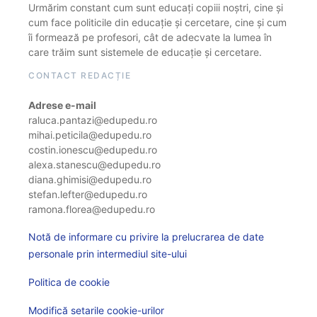
Urmărim constant cum sunt educați copiii noștri, cine și
cum face politicile din educație și cercetare, cine și cum
îi formează pe profesori, cât de adecvate la lumea în
care trăim sunt sistemele de educație și cercetare.
CONTACT REDACȚIE
Adrese e-mail
raluca.pantazi@edupedu.ro
mihai.peticila@edupedu.ro
costin.ionescu@edupedu.ro
alexa.stanescu@edupedu.ro
diana.ghimisi@edupedu.ro
stefan.lefter@edupedu.ro
ramona.florea@edupedu.ro
Notă de informare cu privire la prelucrarea de date
personale prin intermediul site-ului
Politica de cookie
Modifică setarile cookie-urilor