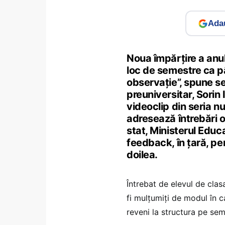
Adau
Noua împărțire a anul
loc de semestre ca pâ
observație”, spune s
preuniversitar, Sorin 
videoclip din seria n
adresează întrebări ofi
stat, Ministerul Educ
feedback, în țară, pen
doilea.
Întrebat de elevul de clas
fi mulțumiți de modul în c
reveni la structura pe sem