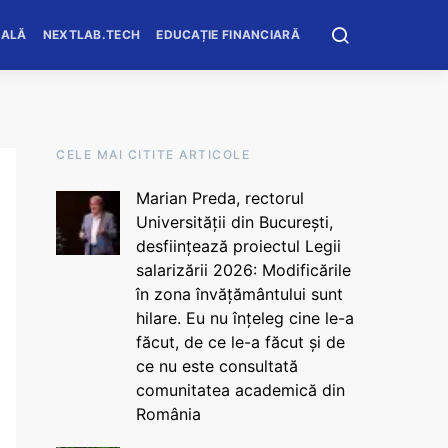
OALĂ
NEXTLAB.TECH
EDUCAȚIE FINANCIARĂ
CELE MAI CITITE ARTICOLE
Marian Preda, rectorul
Universității din București,
desființează proiectul Legii
salarizării 2026: Modificările
în zona învățământului sunt
hilare. Eu nu înțeleg cine le-a
făcut, de ce le-a făcut și de
ce nu este consultată
comunitatea academică din
România