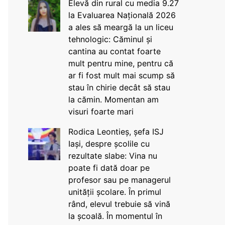
Elevă din rural cu media 9.27
la Evaluarea Națională 2026
a ales să meargă la un liceu
tehnologic: Căminul și
cantina au contat foarte
mult pentru mine, pentru că
ar fi fost mult mai scump să
stau în chirie decât să stau
la cămin. Momentan am
visuri foarte mari
Rodica Leontieș, șefa ISJ
Iași, despre școlile cu
rezultate slabe: Vina nu
poate fi dată doar pe
profesor sau pe managerul
unității școlare. În primul
rând, elevul trebuie să vină
la școală. În momentul în