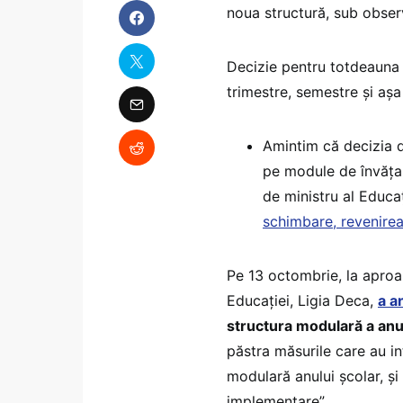
noua structură, sub obser
Decizie pentru totdeauna n
trimestre, semestre și așa
Amintim că decizia d
pe module de învăț
de ministru al Educa
schimbare, revenirea
Pe 13 octombrie, la aproa
Educației, Ligia Deca,
a a
structura modulară a anulu
păstra măsurile care au i
modulară anului școlar, ș
implementare”.