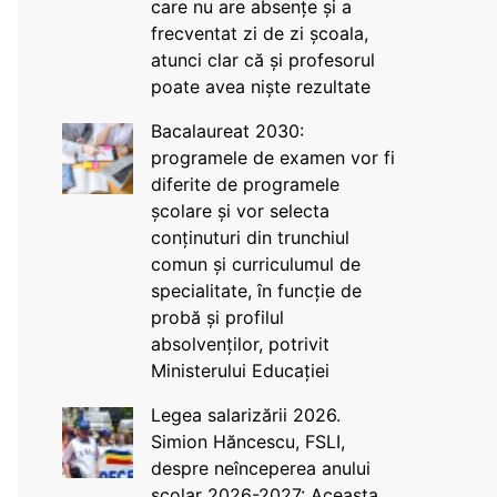
care nu are absențe și a
frecventat zi de zi școala,
atunci clar că și profesorul
poate avea niște rezultate
Bacalaureat 2030:
programele de examen vor fi
diferite de programele
școlare și vor selecta
conținuturi din trunchiul
comun și curriculumul de
specialitate, în funcție de
probă și profilul
absolvenților, potrivit
Ministerului Educației
Legea salarizării 2026.
Simion Hăncescu, FSLI,
despre neînceperea anului
școlar 2026-2027: Aceasta