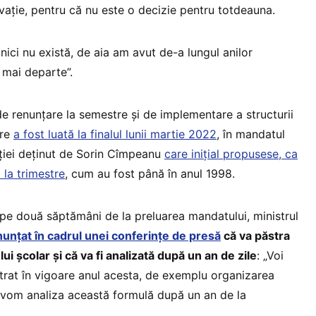
vație, pentru că nu este o decizie pentru totdeauna.
ici nu există, de aia am avut de-a lungul anilor
 mai departe”.
e renunțare la semestre și de implementare a structurii
are
a fost luată la finalul lunii martie 2022
, în mandatul
ției deținut de Sorin Cîmpeanu
care inițial propusese, ca
 la trimestre
, cum au fost până în anul 1998.
pe două săptămâni de la preluarea mandatului, ministrul
nunțat în cadrul unei conferințe de presă
că va păstra
i școlar și că va fi analizată după un an de zile
: „Voi
ntrat în vigoare anul acesta, de exemplu organizarea
i vom analiza această formulă după un an de la