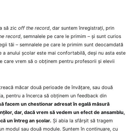
a să zic
off the record
, dar suntem înregistrați, prin
the record
, semnalele pe care le primim – și sunt curios
olegii tăi – semnalele pe care le primim sunt deocamdată
e a anului școlar este mai confortabilă, deși nu asta este
pe care vrem să o obținem pentru profesorii și elevii
 treacă măcar două perioade de învățare, sau două
a, pentru a încerca să obținem un feedback din
 să facem un chestionar adresat în egală măsură
ărinților, dar, dacă vrem să vedem un efect de ansamblu,
că un întreg an școlar.
Și abia la sfârșit să tragem
 un modul sau două module. Suntem în continuare, cu