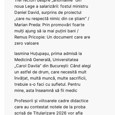
Trei rectori despre „anomaliile” din
noua Lege a salarizării: fostul ministru
Daniel David, surprins de proiectul
„care nu respectă nimic din ce știam” /
Marian Preda: Prin promovări foarte
mulți ajung să ia mai puțini bani /
Remus Pricopie: Un document care are
zero valoare
Iasmina Huțupașu, prima admisă la
Medicină Generală, Universitatea
„Carol Davila” din București: Când alegi
un astfel de drum, care necesită mult
învățat, multă muncă, multe sacrificii,
trebuie s-o faci cu sufletul. Pentru
mine, asta înseamnă să fii medic
Profesorii și viitoarele cadre didactice
care au contestat notele de la proba
scrisă de Titularizare 2026 vor afla