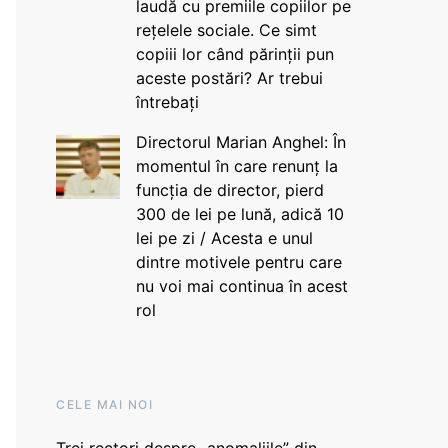
laudă cu premiile copiilor pe
rețelele sociale. Ce simt
copiii lor când părinții pun
aceste postări? Ar trebui
întrebați
Directorul Marian Anghel: În
momentul în care renunț la
funcția de director, pierd
300 de lei pe lună, adică 10
lei pe zi / Acesta e unul
dintre motivele pentru care
nu voi mai continua în acest
rol
CELE MAI NOI