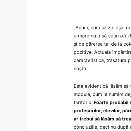
„Acum, cum să zic așa, er
urmare nu o să spun
off 
și de părerea ta, de la c
pozitive. Actuala împărțir
caracteristica, trăsătura 
noștri.
Este evident că lăsăm să
module, cum le numim dej
teritoriu.
Foarte probabil
profesorilor, elevilor, p
ar trebui să lăsăm să trea
concluziile, deci nu după