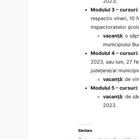
2023;
Modulul 3 – cursuri:
respectiv vineri, 10 
inspectoratelor școl
vacanță:
o săpt
municipiului Bu
Modulul 4 – cursuri
2023, sau luni, 27 f
județene/al municipiu
vacanță:
de vin
Modulul 5 – cursuri:
vacanță:
de sâm
2023.
Similare