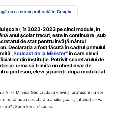
gă-ne ca sursă preferată în Google
ui școlar, în 2022-2023 pe cinci module, în
nă anul școlar trecut, este în continuare „sub
ecretarul de stat pentru învățământul
Ion. Declarația a fost făcută în cadrul primului
umită
„Podcast de la Minister”
în care elevii
cialilor din instituție. Potrivit secretarului de
ației ar urma să trimită un chestionar de
tru profesori, elevi și părinți, după modulul al
a a VII-a Mihnea Gâdici „dacă elevii și profesorii nu vor
are arată noua structură a anului școlar, [atunci] se va
estre?”, Sorin Ion a răspuns: