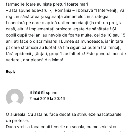
farmaciile (care au niște prețuri foarte mari
– asta spune adevărul -,, România – i bolnavă ”! Interveniți, vă
rog , in sănătatea și siguranța alimentelor, în strategia
financiară pe care o aplică unii comercianți (la raft un preț, la
casă, altul)! Implementați proiecte legate de sănătate ! Și
copiii după trei ani au nevoie de foarte multe, cei de 10 sau 15
ani, ați face o discriminare!!! Lumea să muncească, iar în țara
pt care strămoșii au luptat să fim siguri că putem trăi fericiți,
fără epidemii , țânțari, gropi în asfalt etc.! Este punctul meu de
vedere , dar pleacă din inima!
Reply
nimeni
spune:
7 mai 2019 la 20:46
O aiureala. Cu asta nu face decat sa stimuleze nascatoarele
de profesie.
Daca vrei sa faca copii femeile cu scoala, cu meserie si cu