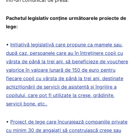
într-un comunicat de presă.
Pachetul legislativ conține următoarele proiecte de
lege:
•
Inițiativă legislativă care propune ca mamele sau,
după caz, persoanele care au în întreținere copii cu
vârsta de până la trei ani, să beneficieze de vouchere
valorice în valoare lunară de 150 de euro pentru
fiecare copil cu vârsta de până la trei ani, destinate
achiziționării de servicii de asistență și îngrijire a
copilului, care pot fi utilizate la creșe, grădinițe,
servicii bone, etc..
•
Proiect de lege care încurajează companiile private
cu minim 30 de angajați să construiască creșe sau