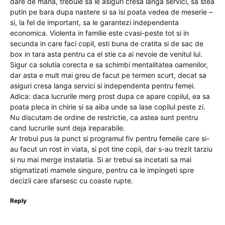
dare de mana, trebuie sa le asiguri cresa langa servici, sa stea
putin pe bara dupa nastere si sa isi poata vedea de meserie –
si, la fel de important, sa le garantezi independenta
economica. Violenta in familie este cvasi-peste tot si in
secunda in care faci copil, esti buna de cratita si de sac de
box in tara asta pentru ca el stie ca ai nevoie de venitul lui.
Sigur ca solutia corecta e sa schimbi mentalitatea oamenilor,
dar asta e mult mai greu de facut pe termen scurt, decat sa
asiguri cresa langa servici si independenta pentru femei.
Adica: daca lucrurile merg prost dupa ce apare copilul, ea sa
poata pleca in chirie si sa aiba unde sa lase copilul peste zi.
Nu discutam de ordine de restrictie, ca astea sunt pentru
cand lucrurile sunt deja ireparabile.
Ar trebui pus la punct si programul fiv pentru femeile care si-
au facut un rost in viata, si pot tine copii, dar s-au trezit tarziu
si nu mai merge instalatia. Si ar trebui sa incetati sa mai
stigmatizati mamele singure, pentru ca le impingeti spre
decizii care sfarsesc cu coaste rupte.
Reply