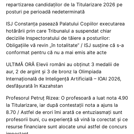
repartizarea candidaților de la Titularizare 2026 pe
posturi pe perioadă nedeterminată
ISJ Constanța pasează Palatului Copiilor executarea
hotărârii prin care Tribunalul a suspendat chiar
deciziile Inspectoratului de tăiere a posturilor:
Obligațiile vă revin „în totalitate” / ISJ susține că s-a
conformat pentru că nu a mai emis alte acte
ULTIMĂ ORĂ Elevii români au obținut 3 medalii de
aur, 2 de argint și 3 de bronz la Olimpiada
Internațională de Inteligență Artificială – IOAI 2026,
desfășurată în Kazahstan
Profesorul Petruț Rizea: O profesoară a luat nota 4.90
la Titularizare, iar după contestații nota a ajuns la
8.70 / Astfel de erori îmi arată ce entuziasmați sunt
profesorii buni, cu experiență să vină la corectat și ce
resurse financiare sunt alocate unui astfel de concurs
important