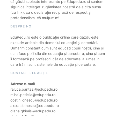
că găsiți subiecte interesante pe Edupedu.ro și suntem
siguri că înțelegeți rugămintea noastră de a cita sursa
(cu link), ca o declarație reciprocă de respect și
profesionalism. Vă mulțumim!
DESPRE NOI
EduPedu.ro este o publicație online care găzduiește
exclusiv articole din domeniul educației și cercetării.
Urmărim constant cum sunt educați copiii noștri, cine și
cum face politicile din educație și cercetare, cine și cum
îi formează pe profesori, cât de adecvate la lumea în
care trăim sunt sistemele de educație și cercetare.
CONTACT REDACȚIE
Adrese e-mail
raluca.pantazi@edupedu.ro
mihai.peticila@edupedu.ro
costin.ionescu@edupedu.ro
alexa.stanescu@edupedu.ro
diana.ghimisi@edupedu.ro