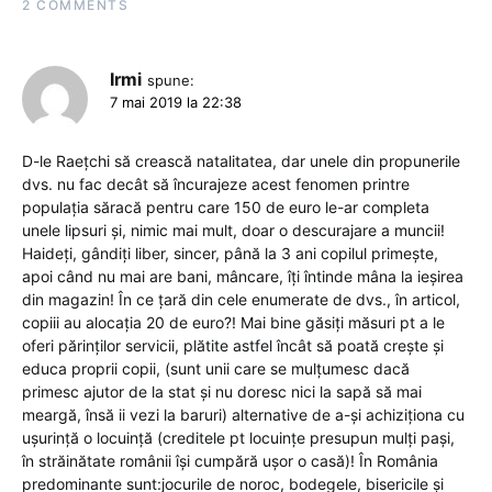
2 COMMENTS
Irmi
spune:
7 mai 2019 la 22:38
D-le Raețchi să crească natalitatea, dar unele din propunerile
dvs. nu fac decât să încurajeze acest fenomen printre
populația săracă pentru care 150 de euro le-ar completa
unele lipsuri și, nimic mai mult, doar o descurajare a muncii!
Haideți, gândiți liber, sincer, până la 3 ani copilul primește,
apoi când nu mai are bani, mâncare, îți întinde mâna la ieșirea
din magazin! În ce țară din cele enumerate de dvs., în articol,
copiii au alocația 20 de euro?! Mai bine găsiți măsuri pt a le
oferi părinților servicii, plătite astfel încât să poată crește și
educa proprii copii, (sunt unii care se mulțumesc dacă
primesc ajutor de la stat și nu doresc nici la sapă să mai
meargă, însă ii vezi la baruri) alternative de a-și achiziționa cu
ușurință o locuință (creditele pt locuințe presupun mulți pași,
în străinătate românii își cumpără ușor o casă)! În România
predominante sunt:jocurile de noroc, bodegele, bisericile și