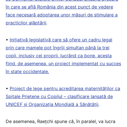
în care se află România din acest punct de vedere
face necesară adoptarea unor măsuri de stimulare a
practicilor alăptării
.
•
Inițiativă legislativă care să ofere un cadru legal
prin care mamele pot îngriji simultan până la trei
copii, inclusiv cei proprii, lucrând ca bone, acesta
fiind, de asemenea, un proiect implementat cu succes
în state occidentale.
•
Proiect de lege pentru acreditarea maternităților ca
Spitale Prietene cu Copilul – clasificare lansată de
UNICEF și Organizația Mondială a Sănătății
.
De asemenea, Raețchi spune că, în paralel, va lucra