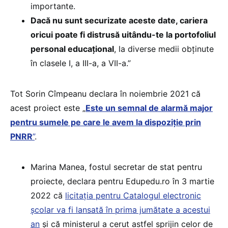
importante.
Dacă nu sunt securizate aceste date, cariera
oricui poate fi distrusă uitându-te la portofoliul
personal educațional
, la diverse medii obținute
în clasele I, a III-a, a VII-a.”
Tot Sorin Cîmpeanu declara în noiembrie 2021 că
acest proiect este „
Este un semnal de alarmă major
pentru sumele pe care le avem la dispoziție prin
PNRR
”
.
Marina Manea, fostul secretar de stat pentru
proiecte, declara pentru Edupedu.ro în 3 martie
2022 că
licitația pentru Catalogul electronic
școlar va fi lansată în prima jumătate a acestui
an
și că ministerul a cerut astfel sprijin celor de