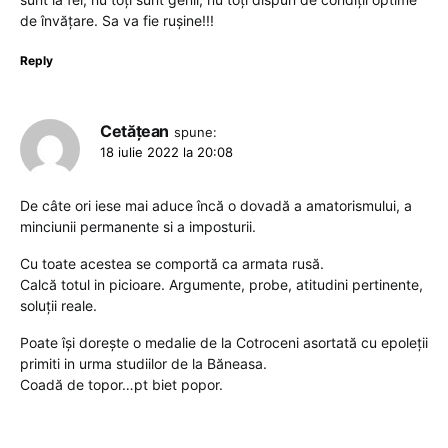
de învățare. Sa va fie rușine!!!
Reply
Cetățean
spune:
18 iulie 2022 la 20:08
De câte ori iese mai aduce încă o dovadă a amatorismului, a
minciunii permanente si a imposturii.
Cu toate acestea se comportă ca armata rusă.
Calcă totul in picioare. Argumente, probe, atitudini pertinente,
soluții reale.
Poate își dorește o medalie de la Cotroceni asortată cu epoleții
primiti in urma studiilor de la Băneasa.
Coadă de topor…pt biet popor.