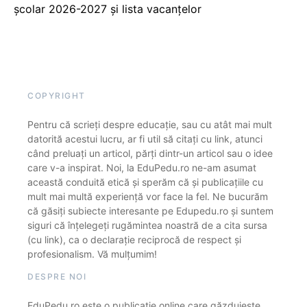
școlar 2026-2027 și lista vacanțelor
COPYRIGHT
Pentru că scrieți despre educație, sau cu atât mai mult
datorită acestui lucru, ar fi util să citați cu link, atunci
când preluați un articol, părți dintr-un articol sau o idee
care v-a inspirat. Noi, la EduPedu.ro ne-am asumat
această conduită etică și sperăm că și publicațiile cu
mult mai multă experiență vor face la fel. Ne bucurăm
că găsiți subiecte interesante pe Edupedu.ro și suntem
siguri că înțelegeți rugămintea noastră de a cita sursa
(cu link), ca o declarație reciprocă de respect și
profesionalism. Vă mulțumim!
DESPRE NOI
EduPedu.ro este o publicație online care găzduiește