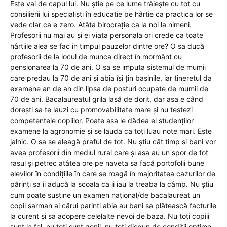
Este vai de capul lui. Nu știe pe ce lume trăiește cu tot cu
consilierii lui specialiști în educatie pe hârtie ca practica lor se
vede clar ca e zero. Atâta birocrație ca la noi la nimeni.
Profesorii nu mai au și ei viata personala ori crede ca toate
hârtiile alea se fac in timpul pauzelor dintre ore? O sa ducă
profesorii de la locul de munca direct în mormânt cu
pensionarea la 70 de ani. O sa se imputa sistemul de mumii
care predau la 70 de ani și abia își țin basinile, iar tineretul da
examene an de an din lipsa de posturi ocupate de mumii de
70 de ani. Bacalaureatul grila lasă de dorit, dar asa e când
dorești sa te lauzi cu promovabilitate mare și nu testezi
competentele copiilor. Poate asa le dădea el studenților
examene la agronomie și se lauda ca toți luau note mari. Este
jalnic. O sa se aleagă praful de tot. Nu știu cât timp si bani vor
avea profesorii din mediul rural care și asa au un spor de tot
rasul și petrec atâtea ore pe naveta sa facă portofolii bune
elevilor în condițiile în care se roagă în majoritatea cazurilor de
părinți sa ii aducă la scoala ca ii iau la treaba la câmp. Nu știu
cum poate susține un examen național/de bacalaureat un
copil sarman ai cărui parinti abia au bani sa plătească facturile
la curent și sa acopere celelalte nevoi de baza. Nu toți copiii
sunt la fel, nu toți sunt genii, nu toți dispun de condiții optime