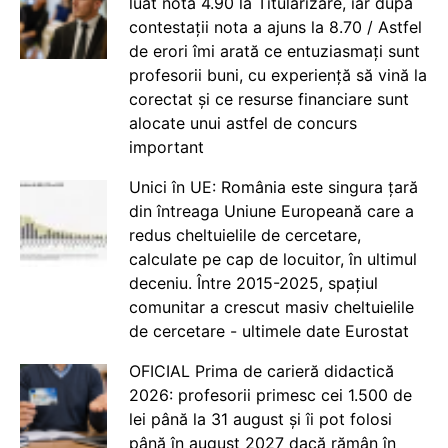
luat nota 4.90 la Titularizare, iar după
contestații nota a ajuns la 8.70 / Astfel
de erori îmi arată ce entuziasmați sunt
profesorii buni, cu experiență să vină la
corectat și ce resurse financiare sunt
alocate unui astfel de concurs
important
Unici în UE: România este singura țară
din întreaga Uniune Europeană care a
redus cheltuielile de cercetare,
calculate pe cap de locuitor, în ultimul
deceniu. Între 2015-2025, spațiul
comunitar a crescut masiv cheltuielile
de cercetare - ultimele date Eurostat
OFICIAL Prima de carieră didactică
2026: profesorii primesc cei 1.500 de
lei până la 31 august și îi pot folosi
până în august 2027 dacă rămân în