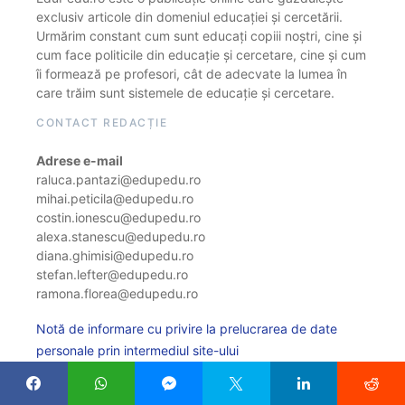
exclusiv articole din domeniul educației și cercetării.
Urmărim constant cum sunt educați copiii noștri, cine și
cum face politicile din educație și cercetare, cine și cum
îi formează pe profesori, cât de adecvate la lumea în
care trăim sunt sistemele de educație și cercetare.
CONTACT REDACȚIE
Adrese e-mail
raluca.pantazi@edupedu.ro
mihai.peticila@edupedu.ro
costin.ionescu@edupedu.ro
alexa.stanescu@edupedu.ro
diana.ghimisi@edupedu.ro
stefan.lefter@edupedu.ro
ramona.florea@edupedu.ro
Notă de informare cu privire la prelucrarea de date
personale prin intermediul site-ului
Politica de cookie