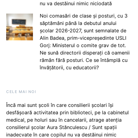
nu va destăinui nimic niciodată
Noi comasări de clase și posturi, cu 3
săptămâni până la debutul anului
școlar 2026-2027, sunt semnalate de
Alin Badea, prim-vicepreședinte USLI
Gorj: Ministerul o comite grav de tot.
Ne sună directorii disperați că oamenii
rămân fără posturi. Ce se întâmplă cu
învățătorii, cu educatorii?
CELE MAI NOI
Încă mai sunt școli în care consilierii școlari își
desfășoară activitatea prin biblioteci, pe la cabinetul
medical, pe holuri sau în cancelarii, atrage atenția
consilierul școlar Aura Stănculescu / Sunt spații
inadecvate în care copilul nu va destăinui nimic