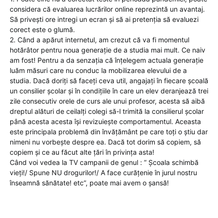
considera că evaluarea lucrărilor online reprezintă un avantaj.
Să privești ore intregi un ecran și să ai pretenția să evaluezi
corect este o glumă.
2. Când a apărut internetul, am crezut că va fi momentul
hotărâtor pentru noua generație de a studia mai mult. Ce naiv
am fost! Pentru a da senzația că înțelegem actuala generație
luăm măsuri care nu conduc la mobilizarea elevului de a
studia. Dacă doriți să faceți ceva util, angajați în fiecare școală
un consilier școlar și în condițiile în care un elev deranjează trei
zile consecutiv orele de curs ale unui profesor, acesta să aibă
dreptul alături de ceilalți colegi să-l trimită la consilierul școlar
până acesta acesta își revizuiește comportamentul. Aceasta
este principala problemă din învățământ pe care toți o știu dar
nimeni nu vorbește despre ea. Dacă tot dorim să copiem, să
copiem și ce au făcut alte țări în privința asta!
Când voi vedea la TV campanii de genul : ” Școala schimbă
vieți!/ Spune NU drogurilor!/ A face curățenie în jurul nostru
înseamnă sănătate! etc”, poate mai avem o șansă!