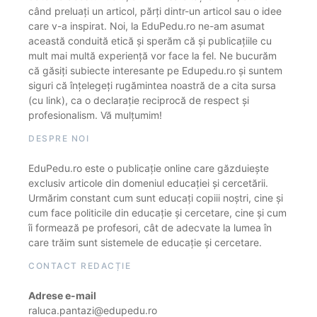
când preluați un articol, părți dintr-un articol sau o idee
care v-a inspirat. Noi, la EduPedu.ro ne-am asumat
această conduită etică și sperăm că și publicațiile cu
mult mai multă experiență vor face la fel. Ne bucurăm
că găsiți subiecte interesante pe Edupedu.ro și suntem
siguri că înțelegeți rugămintea noastră de a cita sursa
(cu link), ca o declarație reciprocă de respect și
profesionalism. Vă mulțumim!
DESPRE NOI
EduPedu.ro este o publicație online care găzduiește
exclusiv articole din domeniul educației și cercetării.
Urmărim constant cum sunt educați copiii noștri, cine și
cum face politicile din educație și cercetare, cine și cum
îi formează pe profesori, cât de adecvate la lumea în
care trăim sunt sistemele de educație și cercetare.
CONTACT REDACȚIE
Adrese e-mail
raluca.pantazi@edupedu.ro