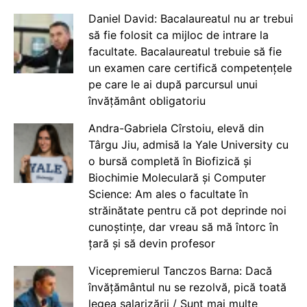
Daniel David: Bacalaureatul nu ar trebui
să fie folosit ca mijloc de intrare la
facultate. Bacalaureatul trebuie să fie
un examen care certifică competențele
pe care le ai după parcursul unui
învățământ obligatoriu
Andra-Gabriela Cîrstoiu, elevă din
Târgu Jiu, admisă la Yale University cu
o bursă completă în Biofizică și
Biochimie Moleculară și Computer
Science: Am ales o facultate în
străinătate pentru că pot deprinde noi
cunoștințe, dar vreau să mă întorc în
țară și să devin profesor
Vicepremierul Tanczos Barna: Dacă
învățământul nu se rezolvă, pică toată
legea salarizării / Sunt mai multe