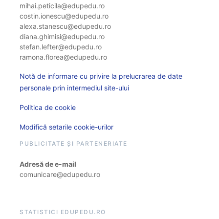
mihai.peticila@edupedu.ro
costin.ionescu@edupedu.ro
alexa.stanescu@edupedu.ro
diana.ghimisi@edupedu.ro
stefan.lefter@edupedu.ro
ramona.florea@edupedu.ro
Notă de informare cu privire la prelucrarea de date
personale prin intermediul site-ului
Politica de cookie
Modifică setarile cookie-urilor
PUBLICITATE ȘI PARTENERIATE
Adresă de e-mail
comunicare@edupedu.ro
STATISTICI EDUPEDU.RO