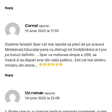
Reply
Cornel
spune:
15 iunie 2022 la 17:55
Doamne ferește! Sper cat mai repede sa pleci de pe scaunul
Ministerului Educației pana nu distrugi tot învățământul si il pui
pe butuci definitiv … Sper va motiunea simpla a USR, sa
treacă si sa dispari ever din viata politica.. Esti cel mai sinistru
ministru din istorie…
Reply
Un roman
spune:
14 iunie 2022 la 22:08
1. Poate cine nu a corectat teste în perioada pandemiei, poate