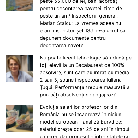
peste 55.000 de lei, bani acordați
pentru decontarea navetei, timp de
peste un an / Inspectorul general,
Marian Staicu: La vremea aceea nu
eram inspector șef. ISJ ne-a cerut să
depunem documente pentru
decontarea navetei
Nu poate liceul tehnologic să-i ducă pe
toți elevii la un Bacalaureat de 100%
absolvire, sunt care au intrat cu media
2 sau 3, spune inspectoarea Iuliana
Țugui: Performanța trebuie măsurată și
prin câți absolvenți se angajează
Evoluția salariilor profesorilor din
România nu se încadrează în niciun
model european - analiză Eurydice:
salariul crește doar 25 de ani în timpul
carierei, dar procesul e între statele cu