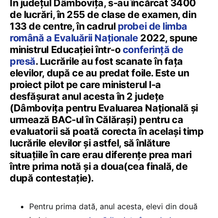
În județul Dâmbovița, s-au încărcat 3400
de lucrări, în 255 de clase de examen, din
133 de centre, în cadrul
probei de limba
română a Evaluării Naționale
2022, spune
ministrul Educației într-o
conferință de
presă
. Lucrările au fost scanate în fața
elevilor, după ce au predat foile. Este un
proiect pilot pe care ministerul l-a
desfășurat anul acesta în 2 județe
(Dâmbovița pentru Evaluarea Națională și
urmează BAC-ul în Călărași) pentru ca
evaluatorii să poată corecta în același timp
lucrările elevilor și astfel, să înlăture
situațiile în care erau diferențe prea mari
între prima notă și a doua(cea finală, de
după contestație).
Pentru prima dată, anul acesta, elevi din două