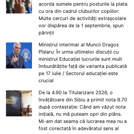
acorda sumele pentru posturile la plata
cu ora din cadrul cluburilor copiilor:
Multe cercuri de activități extrașcolare
vor dispărea de la 1 septembrie, spun
părinții
Ministrul interimar al Muncii Dragos
Pîslaru: În urma ultimelor discuții cu
ministrul Educației lucrurile sunt mult
îmbunătățite față de varianta publicată
pe 17 iulie / Sectorul educației este
crucial
De la 4.90 la Titularizare 2026, o
învățătoare din Sibiu a primit nota 8.70
după contestație: Când am văzut nota
inițială, nu mă puteam opri din plâns.
Mi-am dat seama că lucrarea mea nu a
fost corectată în adevăratul sens al