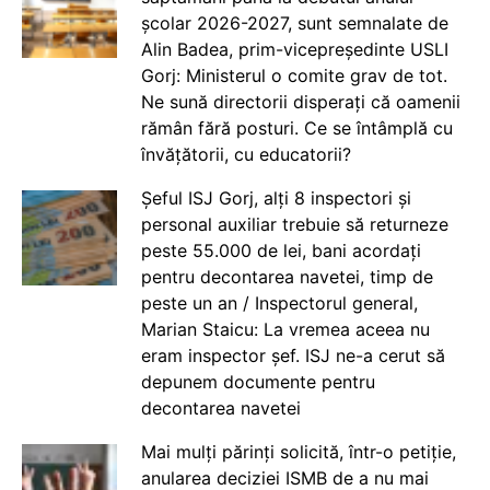
școlar 2026-2027, sunt semnalate de
Alin Badea, prim-vicepreședinte USLI
Gorj: Ministerul o comite grav de tot.
Ne sună directorii disperați că oamenii
rămân fără posturi. Ce se întâmplă cu
învățătorii, cu educatorii?
Șeful ISJ Gorj, alți 8 inspectori și
personal auxiliar trebuie să returneze
peste 55.000 de lei, bani acordați
pentru decontarea navetei, timp de
peste un an / Inspectorul general,
Marian Staicu: La vremea aceea nu
eram inspector șef. ISJ ne-a cerut să
depunem documente pentru
decontarea navetei
Mai mulți părinți solicită, într-o petiție,
anularea deciziei ISMB de a nu mai