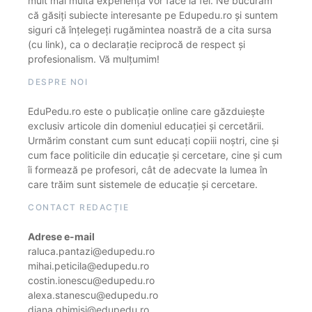
mult mai multă experiență vor face la fel. Ne bucurăm
că găsiți subiecte interesante pe Edupedu.ro și suntem
siguri că înțelegeți rugămintea noastră de a cita sursa
(cu link), ca o declarație reciprocă de respect și
profesionalism. Vă mulțumim!
DESPRE NOI
EduPedu.ro este o publicație online care găzduiește
exclusiv articole din domeniul educației și cercetării.
Urmărim constant cum sunt educați copiii noștri, cine și
cum face politicile din educație și cercetare, cine și cum
îi formează pe profesori, cât de adecvate la lumea în
care trăim sunt sistemele de educație și cercetare.
CONTACT REDACȚIE
Adrese e-mail
raluca.pantazi@edupedu.ro
mihai.peticila@edupedu.ro
costin.ionescu@edupedu.ro
alexa.stanescu@edupedu.ro
diana.ghimisi@edupedu.ro