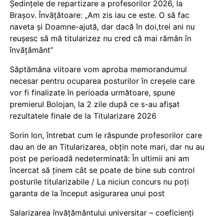
Ședințele de repartizare a profesorilor 2026, la
Brașov. Învățătoare: „Am zis iau ce este. O să fac
naveta și Doamne-ajută, dar dacă în doi,trei ani nu
reușesc să mă titularizez nu cred că mai rămân în
învățământ”
Săptămâna viitoare vom aproba memorandumul
necesar pentru ocuparea posturilor în creșele care
vor fi finalizate în perioada următoare, spune
premierul Bolojan, la 2 zile după ce s-au afișat
rezultatele finale de la Titularizare 2026
Sorin Ion, întrebat cum le răspunde profesorilor care
dau an de an Titularizarea, obțin note mari, dar nu au
post pe perioadă nedeterminată: În ultimii ani am
încercat să ținem cât se poate de bine sub control
posturile titularizabile / La niciun concurs nu poți
garanta de la început asigurarea unui post
Salarizarea învățământului universitar – coeficienți