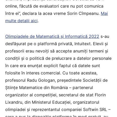
online, făcută de evaluatori care nu pot comunica
între ei”, declara la acea vreme Sorin Cîmpeanu.
Mai
multe detalii aici
.
Olimpiadele de Matematică și Informatică 2022
s-au
desfășurat pe o platformă privată, Intuitext. Elevii și
profesorii erau nevoiți să accepte anumiți termeni și
condiții și o politică de prelucrare a datelor personale
în care era enunțat explicit faptul că datele sunt
folosite în interes comercial. Cu toate acestea,
profesorul Radu Gologan, președintele Societății de
Științe Matematice din România – partenerul
organizator al competiției, secretarul de stat Florin
Lixandru, din Ministerul Educației, organizatorul
olimpiadei și reprezentantul companiei Softwin SRL –
care a pus la dispoziție platforma în mod gratuit, au