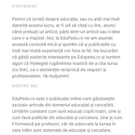
COPYRIGHT
Pentru că scrieți despre educație, sau cu atât mai mult
datorită acestui lucru, ar fi util să citați cu link, atunci
când preluați un articol, părți dintr-un articol sau o idee
care v-a inspirat. Noi, la EduPedu.ro ne-am asumat
această conduită etică și sperăm că și publicațiile cu
mult mai multă experiență vor face la fel. Ne bucurăm
că găsiți subiecte interesante pe Edupedu.ro și suntem
siguri că înțelegeți rugămintea noastră de a cita sursa
(cu link), ca o declarație reciprocă de respect și
profesionalism. Vă mulțumim!
DESPRE NOI
EduPedu.ro este o publicație online care găzduiește
exclusiv articole din domeniul educației și cercetării.
Urmărim constant cum sunt educați copiii noștri, cine și
cum face politicile din educație și cercetare, cine și cum
îi formează pe profesori, cât de adecvate la lumea în
care trăim sunt sistemele de educație și cercetare.