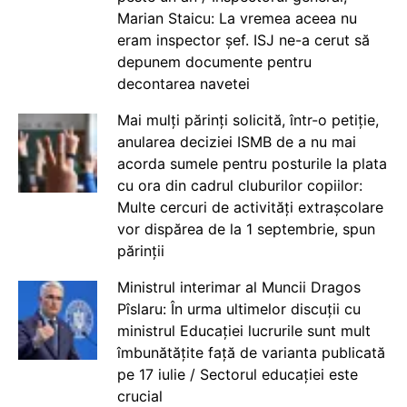
Marian Staicu: La vremea aceea nu
eram inspector șef. ISJ ne-a cerut să
depunem documente pentru
decontarea navetei
Mai mulți părinți solicită, într-o petiție,
anularea deciziei ISMB de a nu mai
acorda sumele pentru posturile la plata
cu ora din cadrul cluburilor copiilor:
Multe cercuri de activități extrașcolare
vor dispărea de la 1 septembrie, spun
părinții
Ministrul interimar al Muncii Dragos
Pîslaru: În urma ultimelor discuții cu
ministrul Educației lucrurile sunt mult
îmbunătățite față de varianta publicată
pe 17 iulie / Sectorul educației este
crucial