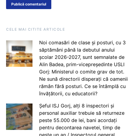
CELE MAI CITITE ARTICOLE
Noi comasări de clase și posturi, cu 3
săptămâni până la debutul anului
școlar 2026-2027, sunt semnalate de
Alin Badea, prim-vicepreședinte USLI
Gorj: Ministerul o comite grav de tot.
Ne sună directorii disperați că oamenii
rămân fără posturi. Ce se întâmplă cu
învățătorii, cu educatorii?
Șeful ISJ Gorj, alți 8 inspectori și
personal auxiliar trebuie să returneze
peste 55.000 de lei, bani acordați
pentru decontarea navetei, timp de
peste un an / Inspectorul general,