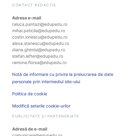
CONTACT REDACȚIE
Adrese e-mail
raluca.pantazi@edupedu.ro
mihai.peticila@edupedu.ro
costin.ionescu@edupedu.ro
alexa.stanescu@edupedu.ro
diana.ghimisi@edupedu.ro
stefan.lefter@edupedu.ro
ramona.florea@edupedu.ro
Notă de informare cu privire la prelucrarea de date
personale prin intermediul site-ului
Politica de cookie
Modifică setarile cookie-urilor
PUBLICITATE ȘI PARTENERIATE
Adresă de e-mail
comunicare@edupedu.ro