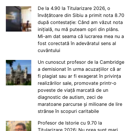
De la 4.90 la Titularizare 2026, o
învățătoare din Sibiu a primit nota 8.70
după contestație: Când am văzut nota
inițială, nu mă puteam opri din plâns.
Mi-am dat seama că lucrarea mea nu a
fost corectată în adevăratul sens al
cuvântului
Un cunoscut profesor de la Cambridge
a demisionat în urma acuzațiilor că ar
fi plagiat sau ar fi exagerat în privința
realizărilor sale, promovate printr-o
poveste de viață marcată de un
diagnostic de autism, zeci de
maratoane parcurse și milioane de lire
strânse în scopuri caritabile
Profesor de Istorie cu 9.70 la
Titularizare 2026: Nu prea sunt mari