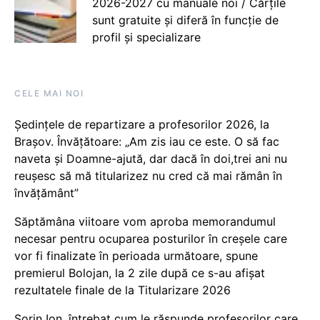
2026-2027 cu manuale noi / Cărțile
sunt gratuite și diferă în funcție de
profil și specializare
CELE MAI NOI
Ședințele de repartizare a profesorilor 2026, la
Brașov. Învățătoare: „Am zis iau ce este. O să fac
naveta și Doamne-ajută, dar dacă în doi,trei ani nu
reușesc să mă titularizez nu cred că mai rămân în
învățământ”
Săptămâna viitoare vom aproba memorandumul
necesar pentru ocuparea posturilor în creșele care
vor fi finalizate în perioada următoare, spune
premierul Bolojan, la 2 zile după ce s-au afișat
rezultatele finale de la Titularizare 2026
Sorin Ion, întrebat cum le răspunde profesorilor care