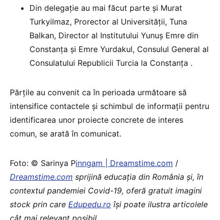
Din delegație au mai făcut parte și Murat
Turkyilmaz, Prorector al Universității, Tuna
Balkan, Director al Institutului Yunuș Emre din
Constanța și Emre Yurdakul, Consulul General al
Consulatului Republicii Turcia la Constanța .
Părțile au convenit ca în perioada următoare să
intensifice contactele și schimbul de informații pentru
identificarea unor proiecte concrete de interes
comun, se arată în comunicat.
Foto: © Sarinya P
inngam | Dreamstime.com
/
Dreamstime.com
sprijină educaţia din România şi, în
contextul pandemiei Covid-19, oferă gratuit imagini
stock prin care
Edupedu.ro
îşi poate ilustra articolele
cât mai relevant posibil
.