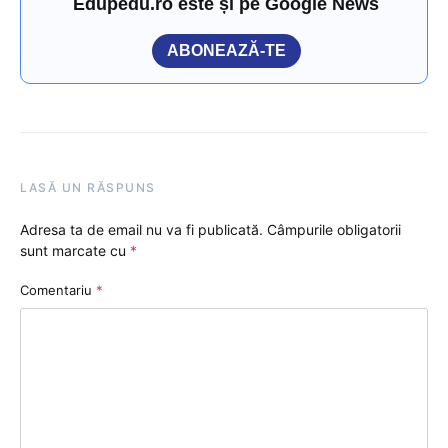
Edupedu.ro este și pe Google News
ABONEAZĂ-TE
LASĂ UN RĂSPUNS
Adresa ta de email nu va fi publicată.
Câmpurile obligatorii
sunt marcate cu
*
Comentariu
*