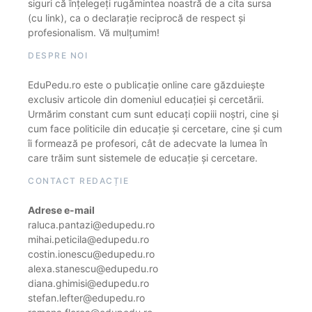
siguri că înțelegeți rugămintea noastră de a cita sursa
(cu link), ca o declarație reciprocă de respect și
profesionalism. Vă mulțumim!
DESPRE NOI
EduPedu.ro este o publicație online care găzduiește
exclusiv articole din domeniul educației și cercetării.
Urmărim constant cum sunt educați copiii noștri, cine și
cum face politicile din educație și cercetare, cine și cum
îi formează pe profesori, cât de adecvate la lumea în
care trăim sunt sistemele de educație și cercetare.
CONTACT REDACȚIE
Adrese e-mail
raluca.pantazi@edupedu.ro
mihai.peticila@edupedu.ro
costin.ionescu@edupedu.ro
alexa.stanescu@edupedu.ro
diana.ghimisi@edupedu.ro
stefan.lefter@edupedu.ro