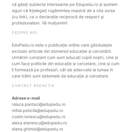
că găsiți subiecte interesante pe Edupedu.ro și suntem
siguri că înțelegeți rugămintea noastră de a cita sursa
(cu link), ca o declarație reciprocă de respect și
profesionalism. Vă mulțumim!
DESPRE NOI
EduPedu.ro este o publicație online care găzduiește
exclusiv articole din domeniul educației și cercetării.
Urmărim constant cum sunt educați copiii noștri, cine și
cum face politicile din educație și cercetare, cine și cum
îi formează pe profesori, cât de adecvate la lumea în
care trăim sunt sistemele de educație și cercetare.
CONTACT REDACȚIE
Adrese e-mail
raluca.pantazi@edupedu.ro
mihai.peticila@edupedu.ro
costin.ionescu@edupedu.ro
alexa.stanescu@edupedu.ro
diana.ghimisi@edupedu.ro