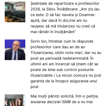
Ședințele de repartizare a profesorilor
2026, la Sibiu. Învățătoare: „Am zis iau
ce este. O să fac naveta și Doamne-
ajută, dar dacă în doi,trei ani nu
reușesc să mă titularizez nu cred că
mai rămân în învățământ”
Sorin Ion, întrebat cum le răspunde
profesorilor care dau an de an
Titularizarea, obțin note mari, dar nu au
post pe perioadă nedeterminată: În
ultimii ani am încercat să ținem cât se
poate de bine sub control posturile
titularizabile / La niciun concurs nu poți
garanta de la început asigurarea unui
post
Mai mulți părinți solicită, într-o petiție,
anularea deciziei ISMB de a nu mai