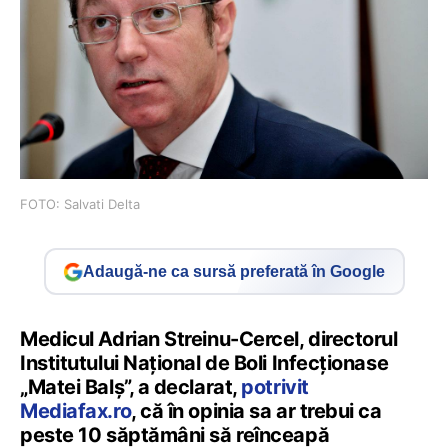
FOTO: Salvati Delta
Adaugă-ne ca sursă preferată în Google
Medicul Adrian Streinu-Cercel, directorul
Institutului Național de Boli Infecționase
„Matei Balș”, a declarat,
potrivit
Mediafax.ro
, că în opinia sa ar trebui ca
peste 10 săptămâni să reînceapă