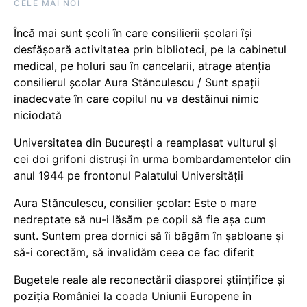
CELE MAI NOI
Încă mai sunt școli în care consilierii școlari își
desfășoară activitatea prin biblioteci, pe la cabinetul
medical, pe holuri sau în cancelarii, atrage atenția
consilierul școlar Aura Stănculescu / Sunt spații
inadecvate în care copilul nu va destăinui nimic
niciodată
Universitatea din București a reamplasat vulturul și
cei doi grifoni distruși în urma bombardamentelor din
anul 1944 pe frontonul Palatului Universității
Aura Stănculescu, consilier școlar: Este o mare
nedreptate să nu-i lăsăm pe copii să fie așa cum
sunt. Suntem prea dornici să îi băgăm în șabloane și
să-i corectăm, să invalidăm ceea ce fac diferit
Bugetele reale ale reconectării diasporei științifice și
poziția României la coada Uniunii Europene în