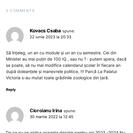
5 COMMENTS
Kovacs Csaba
spune:
22 iunie 2023 la 20:33
Să înțeleg, un an cu module și un an cu semestre. Cei din
Minister au mai puțin de 100 IQ , sau nu ? : putem spera, dacă
se poate, să nu mai modifice calendarul școlar în fiecare an
după doleanțele și manevrele politice, !!! Parcă La Palatul
Victoria s-au mutat toate grădinile zoologice din țară.
Reply
Cioroianu Irina
spune:
30 martie 2022 la 12:45
De ce nu se aplica aceasta decizie pentru ani 2023 -2024.Nu