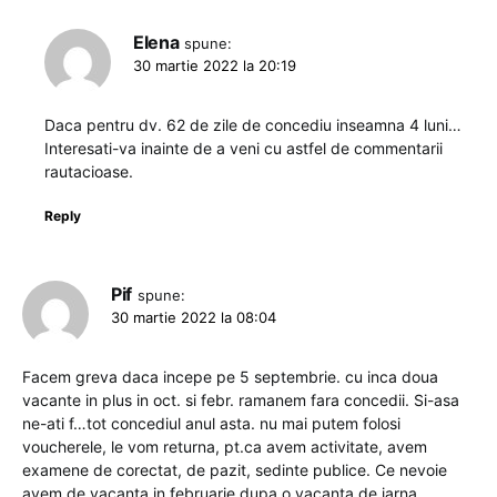
Elena
spune:
30 martie 2022 la 20:19
Daca pentru dv. 62 de zile de concediu inseamna 4 luni…
Interesati-va inainte de a veni cu astfel de commentarii
rautacioase.
Reply
Pif
spune:
30 martie 2022 la 08:04
Facem greva daca incepe pe 5 septembrie. cu inca doua
vacante in plus in oct. si febr. ramanem fara concedii. Si-asa
ne-ati f…tot concediul anul asta. nu mai putem folosi
voucherele, le vom returna, pt.ca avem activitate, avem
examene de corectat, de pazit, sedinte publice. Ce nevoie
avem de vacanta in februarie dupa o vacanta de iarna