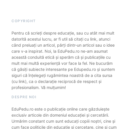
COPYRIGHT
Pentru că scrieți despre educație, sau cu atât mai mult
datorită acestui lucru, ar fi util să citați cu link, atunci
când preluați un articol, părți dintr-un articol sau o idee
care v-a inspirat. Noi, la EduPedu.ro ne-am asumat
această conduită etică și sperăm că și publicațiile cu
mult mai multă experiență vor face la fel. Ne bucurăm
că găsiți subiecte interesante pe Edupedu.ro și suntem
siguri că înțelegeți rugămintea noastră de a cita sursa
(cu link), ca o declarație reciprocă de respect și
profesionalism. Vă mulțumim!
DESPRE NOI
EduPedu.ro este o publicație online care găzduiește
exclusiv articole din domeniul educației și cercetării.
Urmărim constant cum sunt educați copiii noștri, cine și
cum face politicile din educație și cercetare, cine și cum