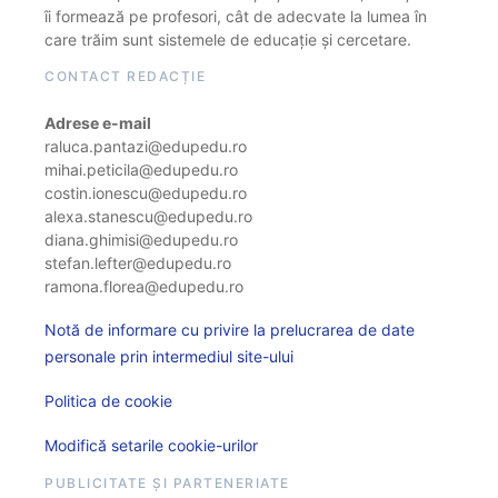
îi formează pe profesori, cât de adecvate la lumea în
care trăim sunt sistemele de educație și cercetare.
CONTACT REDACȚIE
Adrese e-mail
raluca.pantazi@edupedu.ro
mihai.peticila@edupedu.ro
costin.ionescu@edupedu.ro
alexa.stanescu@edupedu.ro
diana.ghimisi@edupedu.ro
stefan.lefter@edupedu.ro
ramona.florea@edupedu.ro
Notă de informare cu privire la prelucrarea de date
personale prin intermediul site-ului
Politica de cookie
Modifică setarile cookie-urilor
PUBLICITATE ȘI PARTENERIATE