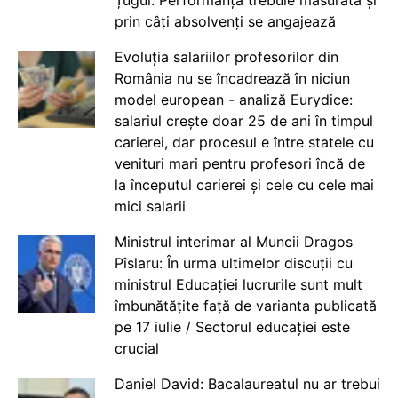
Țugui: Performanța trebuie măsurată și
prin câți absolvenți se angajează
Evoluția salariilor profesorilor din
România nu se încadrează în niciun
model european - analiză Eurydice:
salariul crește doar 25 de ani în timpul
carierei, dar procesul e între statele cu
venituri mari pentru profesori încă de
la începutul carierei și cele cu cele mai
mici salarii
Ministrul interimar al Muncii Dragos
Pîslaru: În urma ultimelor discuții cu
ministrul Educației lucrurile sunt mult
îmbunătățite față de varianta publicată
pe 17 iulie / Sectorul educației este
crucial
Daniel David: Bacalaureatul nu ar trebui