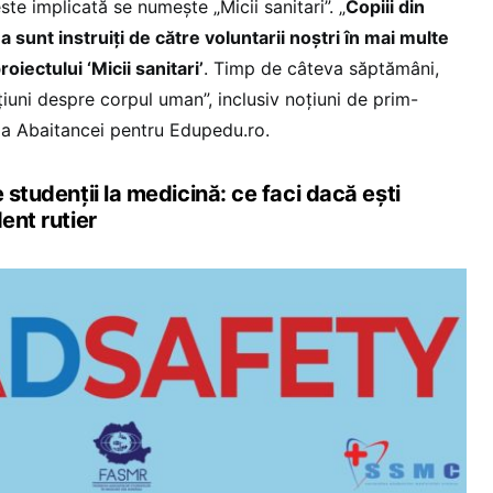
ste implicată se numește „Micii sanitari”. „
Copiii din
-a sunt instruiți de către voluntarii noștri în mai multe
roiectului ‘Micii sanitari’
. Timp de câteva săptămâni,
țiuni despre corpul uman”, inclusiv noțiuni de prim-
sia Abaitancei pentru Edupedu.ro.
 studenții la medicină: ce faci dacă ești
ent rutier