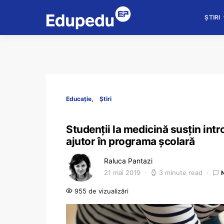
ȘTIRI
Educație
Știri
Studenții la medicină susțin intr
ajutor în programa școlară
Raluca Pantazi
21 mai 2019
3 minute read
955 de vizualizări