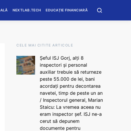
OALĂ
NEXTLAB.TECH
EDUCAȚIE FINANCIARĂ
CELE MAI CITITE ARTICOLE
Șeful ISJ Gorj, alți 8
inspectori și personal
auxiliar trebuie să returneze
peste 55.000 de lei, bani
acordați pentru decontarea
navetei, timp de peste un an
/ Inspectorul general, Marian
Staicu: La vremea aceea nu
eram inspector șef. ISJ ne-a
cerut să depunem
documente pentru