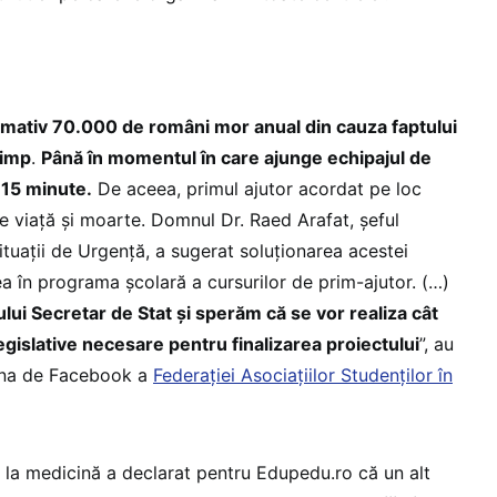
mativ 70.000 de români mor anual din cauza faptului
timp
.
Până în momentul în care ajunge echipajul de
i 15 minute.
De aceea, primul ajutor acordat pe loc
e viață și moarte. Domnul Dr. Raed Arafat, șeful
tuații de Urgență, a sugerat soluționarea acestei
a în programa școlară a cursurilor de prim-ajutor. (…)
lui Secretar de Stat și sperăm că se vor realiza cât
egislative necesare pentru finalizarea proiectului
”, au
gina de Facebook a
Federației Asociațiilor Studenților în
 la medicină a declarat pentru Edupedu.ro că un alt