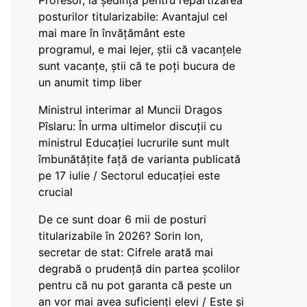
Profesor, la ședința pentru repartizarea
posturilor titularizabile: Avantajul cel
mai mare în învățământ este
programul, e mai lejer, știi că vacanțele
sunt vacanţe, știi că te poți bucura de
un anumit timp liber
Ministrul interimar al Muncii Dragos
Pîslaru: În urma ultimelor discuții cu
ministrul Educației lucrurile sunt mult
îmbunătățite față de varianta publicată
pe 17 iulie / Sectorul educației este
crucial
De ce sunt doar 6 mii de posturi
titularizabile în 2026? Sorin Ion,
secretar de stat: Cifrele arată mai
degrabă o prudență din partea școlilor
pentru că nu pot garanta că peste un
an vor mai avea suficienți elevi / Este și