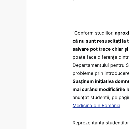
“Conform studiilor,
aproxi
că nu sunt resuscitați la 
salvare pot trece chiar ș
poate face diferența dintr
Departamentului pentru Si
probleme prin introducere
Susținem inițiativa domnu
mai curând modificările l
anunțat studenții, pe pa
Medicină din România
.
Reprezentanta studenților