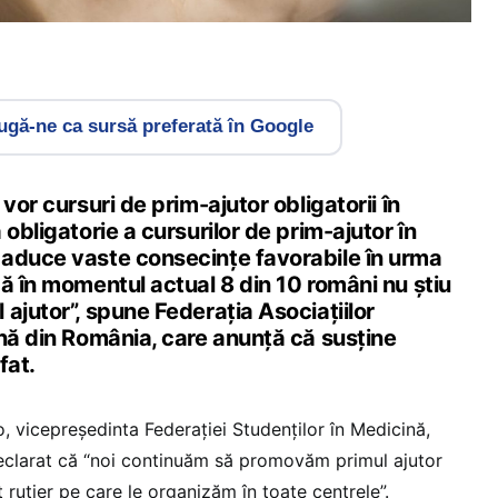
gă-ne ca sursă preferată în Google
vor cursuri de prim-ajutor obligatorii în
 obligatorie a cursurilor de prim-ajutor în
aduce vaste consecințe favorabile în urma
ă în momentul actual 8 din 10 români nu știu
ajutor”, spune Federația Asociațiilor
ină din România, care anunță că susține
fat.
 vicepreședinta Federației Studenților în Medicină,
eclarat că “noi continuăm să promovăm primul ajutor
t rutier pe care le organizăm în toate centrele”.