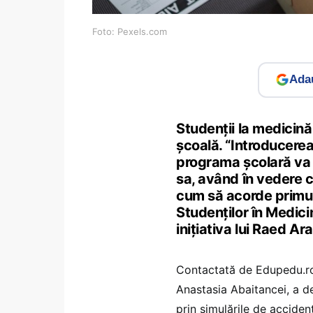
Foto: Pexels.com
Adau
Studenții la medicină 
școală. “Introducerea
programa școlară va 
sa, având în vedere c
cum să acorde primul 
Studenților în Medic
inițiativa lui Raed Ara
Contactată de Edupedu.ro,
Anastasia Abaitancei, a d
prin simulările de acciden