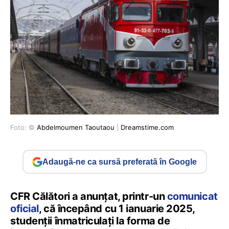
Foto: ©
Abdelmoumen Taoutaou
|
Dreamstime.com
Adaugă-ne ca sursă preferată în Google
CFR Călători a anunțat, printr-un
comunicat
oficial
, că începând cu 1 ianuarie 2025,
studenții înmatriculați la forma de