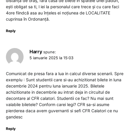
distanță de oraș, fără casa de bilete în spatele unei păduri,
ești obligat sa ti, l iei la personalul care trece și cu care faci
4ore fiindcă asa au înțeles ei noțiunea de LOCALITATE
cuprinsa în Ordonanță.
Reply
Harry
spune:
5 ianuarie 2025 la 15:03
Comunicat de presa fara a lua in calcul diverse scenarii. Spre
exemplu : Sunt studentii care si-au achizitionat bilete in luna
decembrie 2024 pentru luna ianuarie 2025. Biletele
achizitionate in decembrie au intrat deja in circuitul de
decontare al CFR calatori. Studentii ce fac? Nu mai sunt
valabile biletele? Conform carei legi? CFR sa-si asume
pierderea daca avem guvernanti si sefi CFR Calatori ce nu
gandesc
Reply