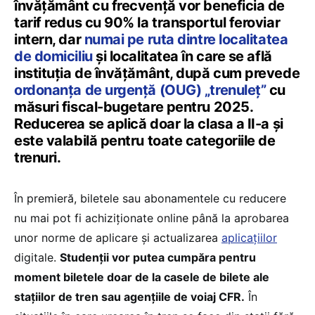
învățământ cu frecvență vor beneficia de
tarif redus cu 90% la transportul feroviar
intern, dar
numai pe ruta dintre localitatea
de domiciliu
și localitatea în care se află
instituția de învățământ, după cum prevede
ordonanța de urgență (OUG) „trenuleț”
cu
măsuri fiscal-bugetare pentru 2025.
Reducerea se aplică doar la clasa a II-a și
este valabilă pentru toate categoriile de
trenuri.
În premieră, biletele sau abonamentele cu reducere
nu mai pot fi achiziționate online până la aprobarea
unor norme de aplicare și actualizarea
aplicațiilor
digitale.
Studenții vor putea cumpăra pentru
moment biletele doar de la casele de bilete ale
stațiilor de tren sau agențiile de voiaj CFR.
În