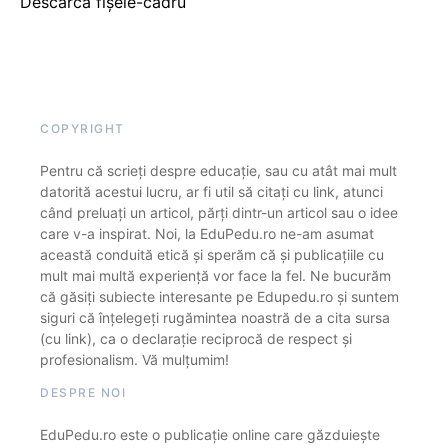
Descarcă fișele-cadru
COPYRIGHT
Pentru că scrieți despre educație, sau cu atât mai mult
datorită acestui lucru, ar fi util să citați cu link, atunci
când preluați un articol, părți dintr-un articol sau o idee
care v-a inspirat. Noi, la EduPedu.ro ne-am asumat
această conduită etică și sperăm că și publicațiile cu
mult mai multă experiență vor face la fel. Ne bucurăm
că găsiți subiecte interesante pe Edupedu.ro și suntem
siguri că înțelegeți rugămintea noastră de a cita sursa
(cu link), ca o declarație reciprocă de respect și
profesionalism. Vă mulțumim!
DESPRE NOI
EduPedu.ro este o publicație online care găzduiește