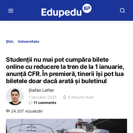
Știri
Universitate
Studenții nu mai pot cumpăra bilete
online cu reducere la tren de la 1 ianuarie,
anunță CFR. În premieră, tinerii își pot lua
biletele doar dacă arată și buletinul
Ștefan Lefter
1 ianuarie 2025
4 minute read
11 comments
24.207 vizualizări