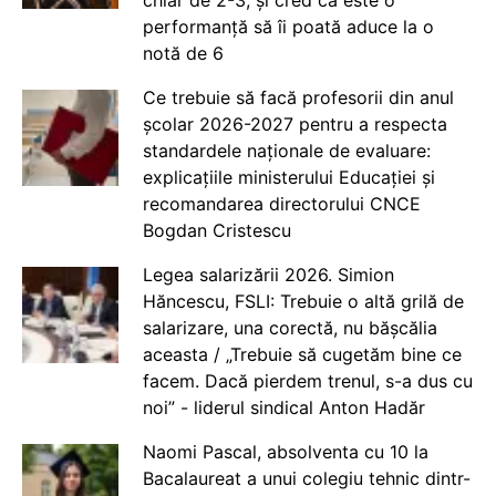
chiar de 2-3, și cred că este o
performanță să îi poată aduce la o
notă de 6
Ce trebuie să facă profesorii din anul
școlar 2026-2027 pentru a respecta
standardele naționale de evaluare:
explicațiile ministerului Educației și
recomandarea directorului CNCE
Bogdan Cristescu
Legea salarizării 2026. Simion
Hăncescu, FSLI: Trebuie o altă grilă de
salarizare, una corectă, nu bășcălia
aceasta / „Trebuie să cugetăm bine ce
facem. Dacă pierdem trenul, s-a dus cu
noi” - liderul sindical Anton Hadăr
Naomi Pascal, absolventa cu 10 la
Bacalaureat a unui colegiu tehnic dintr-