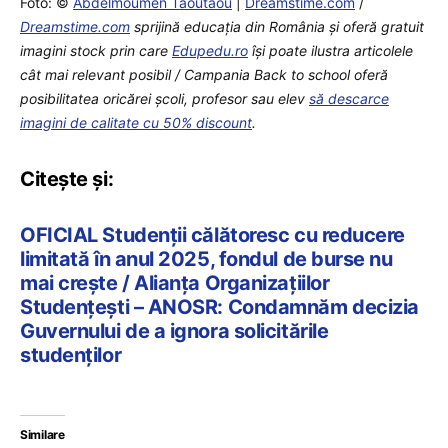
Foto: ©
Abdelmoumen Taoutaou
|
Dreamstime.com
/
Dreamstime.com
sprijină educaţia din România şi oferă gratuit
imagini stock prin care
Edupedu.ro
îşi poate ilustra articolele
cât mai relevant posibil / Campania Back to school oferă
posibilitatea oricărei școli, profesor sau elev
să descarce
imagini de calitate cu 50% discount
.
Citește și:
OFICIAL Studenții călătoresc cu reducere
limitată în anul 2025, fondul de burse nu
mai crește / Alianța Organizațiilor
Studențești – ANOSR: Condamnăm decizia
Guvernului de a ignora solicitările
studenților
Similare