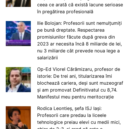
ceea ce arată că există lacune serioase
în pregătirea profesională
Ilie Bolojan: Profesorii sunt nemulțumiți
pe bună dreptate. Respectarea
promisiunilor făcute după greva din
2023 ar necesita încă 8 miliarde de lei,
nu 3 miliarde cât prevede noua lege a
salarizării
Op-Ed Viorel Cărămizaru, profesor de
istorie: De trei ani, titularizarea îmi
blochează cariera, deși sunt muzeograf
și am promovat Definitivatul cu 8,74.
Manifestul meu pentru meritocrație
Rodica Leontieș, șefa ISJ Iași:
Profesorii care predau la liceele
tehnologice preiau elevi cu medii mici,