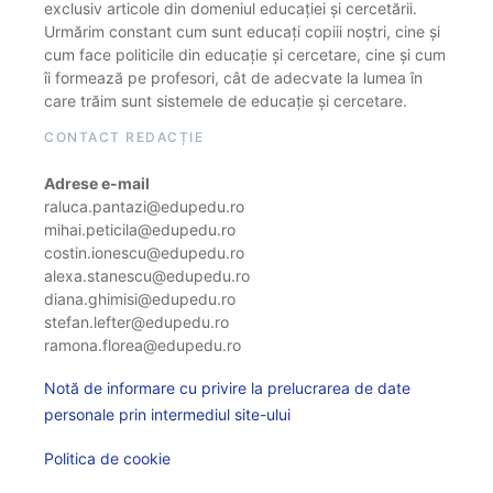
exclusiv articole din domeniul educației și cercetării.
Urmărim constant cum sunt educați copiii noștri, cine și
cum face politicile din educație și cercetare, cine și cum
îi formează pe profesori, cât de adecvate la lumea în
care trăim sunt sistemele de educație și cercetare.
CONTACT REDACȚIE
Adrese e-mail
raluca.pantazi@edupedu.ro
mihai.peticila@edupedu.ro
costin.ionescu@edupedu.ro
alexa.stanescu@edupedu.ro
diana.ghimisi@edupedu.ro
stefan.lefter@edupedu.ro
ramona.florea@edupedu.ro
Notă de informare cu privire la prelucrarea de date
personale prin intermediul site-ului
Politica de cookie