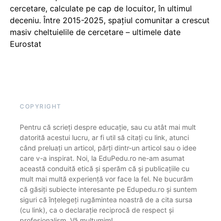
cercetare, calculate pe cap de locuitor, în ultimul
deceniu. Între 2015-2025, spațiul comunitar a crescut
masiv cheltuielile de cercetare – ultimele date
Eurostat
COPYRIGHT
Pentru că scrieți despre educație, sau cu atât mai mult
datorită acestui lucru, ar fi util să citați cu link, atunci
când preluați un articol, părți dintr-un articol sau o idee
care v-a inspirat. Noi, la EduPedu.ro ne-am asumat
această conduită etică și sperăm că și publicațiile cu
mult mai multă experiență vor face la fel. Ne bucurăm
că găsiți subiecte interesante pe Edupedu.ro și suntem
siguri că înțelegeți rugămintea noastră de a cita sursa
(cu link), ca o declarație reciprocă de respect și
profesionalism. Vă mulțumim!