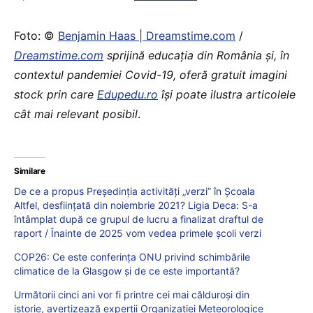
Foto: ©
Benjamin Haas | Dreamstime.com
/
Dreamstime.com
sprijină educaţia din România şi, în
contextul pandemiei Covid-19, oferă gratuit imagini
stock prin care
Edupedu.ro
îşi poate ilustra articolele
cât mai relevant posibil
.
Similare
De ce a propus Președinția activități „verzi” în Școala
Altfel, desființată din noiembrie 2021? Ligia Deca: S-a
întâmplat după ce grupul de lucru a finalizat draftul de
raport / Înainte de 2025 vom vedea primele școli verzi
COP26: Ce este conferința ONU privind schimbările
climatice de la Glasgow și de ce este importantă?
Următorii cinci ani vor fi printre cei mai călduroși din
istorie, avertizează experții Organizației Meteorologice