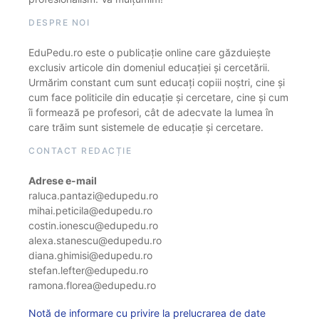
DESPRE NOI
EduPedu.ro este o publicație online care găzduiește
exclusiv articole din domeniul educației și cercetării.
Urmărim constant cum sunt educați copiii noștri, cine și
cum face politicile din educație și cercetare, cine și cum
îi formează pe profesori, cât de adecvate la lumea în
care trăim sunt sistemele de educație și cercetare.
CONTACT REDACȚIE
Adrese e-mail
raluca.pantazi@edupedu.ro
mihai.peticila@edupedu.ro
costin.ionescu@edupedu.ro
alexa.stanescu@edupedu.ro
diana.ghimisi@edupedu.ro
stefan.lefter@edupedu.ro
ramona.florea@edupedu.ro
Notă de informare cu privire la prelucrarea de date