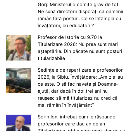
Gorj: Ministerul o comite grav de tot.
Ne sună directorii disperați că oamenii
rămân fără posturi. Ce se întâmplă cu
învățătorii, cu educatorii?
Profesor de Istorie cu 9.70 la
Titularizare 2026: Nu prea sunt mari
așteptările. Din păcate nu sunt posturi
titularizabile
Ședințele de repartizare a profesorilor
2026, la Sibiu. Învățătoare: „Am zis iau
ce este. O să fac naveta și Doamne-
ajută, dar dacă în doi,trei ani nu
reușesc să mă titularizez nu cred că
mai rămân în învățământ”
Sorin Ion, întrebat cum le răspunde
profesorilor care dau an de an
Titularizarea, obțin note mari, dar nu au