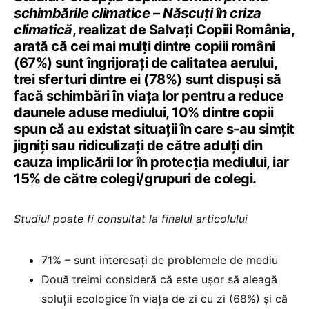
schimbările climatice – Născuți în criza
climatică
, realizat de Salvați Copiii România,
arată că cei mai mulți dintre copiii români
(67%) sunt îngrijorați de calitatea aerului,
trei sferturi dintre ei (78%) sunt dispuși să
facă schimbări în viața lor pentru a reduce
daunele aduse mediului, 10% dintre copii
spun că au existat situații în care s-au simțit
jigniți sau ridiculizați de către adulți din
cauza implicării lor în protecția mediului, iar
15% de către colegi/grupuri de colegi.
Studiul poate fi consultat la finalul articolului
71% – sunt interesați de problemele de mediu
Două treimi consideră că este ușor să aleagă
soluții ecologice în viața de zi cu zi (68%) și că