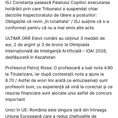
ISJ Constanța pasează Palatului Copiilor executarea
hotărârii prin care Tribunalul a suspendat chiar
deciziile Inspectoratului de tăiere a posturilor:
Obligațiile vă revin „în totalitate” / ISJ susține că s-a
conformat pentru că nu a mai emis alte acte
ULTIMĂ ORĂ Elevii români au obținut 3 medalii de
aur, 2 de argint și 3 de bronz la Olimpiada
Internațională de Inteligență Artificială – IOAI 2026,
desfășurată în Kazahstan
Profesorul Petruț Rizea: O profesoară a luat nota 4.90
la Titularizare, iar după contestații nota a ajuns la
8.70 / Astfel de erori îmi arată ce entuziasmați sunt
profesorii buni, cu experiență să vină la corectat și ce
resurse financiare sunt alocate unui astfel de concurs
important
Unici în UE: România este singura țară din întreaga
Uniune Europeană care a redus cheltuielile de