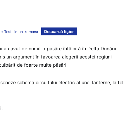
Descarcă fișier
te_Test_limba_romana
ii au avut de numit o pasăre întâlnită în Delta Dunării.
ris un argument în favoarea alegerii acestei regiuni
uibărit de foarte multe păsări.
seneze schema circuitului electric al unei lanterne, la fel
i: