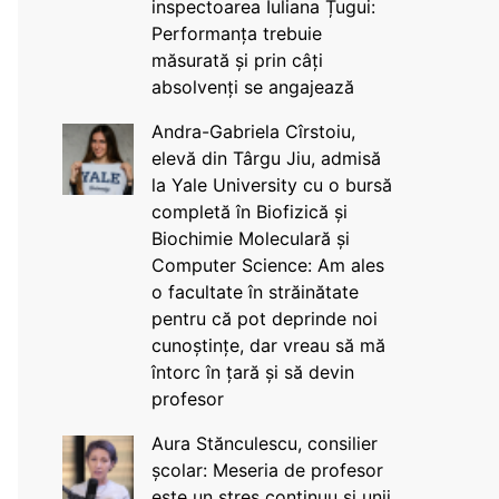
inspectoarea Iuliana Țugui:
Performanța trebuie
măsurată și prin câți
absolvenți se angajează
Andra-Gabriela Cîrstoiu,
elevă din Târgu Jiu, admisă
la Yale University cu o bursă
completă în Biofizică și
Biochimie Moleculară și
Computer Science: Am ales
o facultate în străinătate
pentru că pot deprinde noi
cunoștințe, dar vreau să mă
întorc în țară și să devin
profesor
Aura Stănculescu, consilier
școlar: Meseria de profesor
este un stres continuu și unii