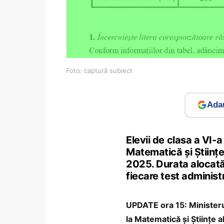
Foto: captură subiect
Adau
Elevii de clasa a VI-
Matematică și Științe 
2025. Durata alocată
fiecare test administ
UPDATE ora 15: Ministerul
la Matematică și Științe al