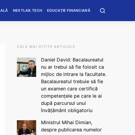
OALĂ
NEXTLAB.TECH
EDUCAȚIE FINANCIARĂ
CELE MAI CITITE ARTICOLE
Daniel David: Bacalaureatul
nu ar trebui să fie folosit ca
mijloc de intrare la facultate.
Bacalaureatul trebuie să fie
un examen care certifică
competențele pe care le ai
după parcursul unui
învățământ obligatoriu
Ministrul Mihai Dimian,
despre publicarea numelor