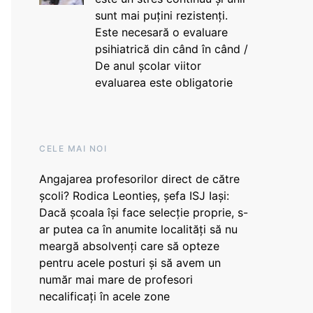
sunt mai puțini rezistenți.
Este necesară o evaluare
psihiatrică din când în când /
De anul școlar viitor
evaluarea este obligatorie
CELE MAI NOI
Angajarea profesorilor direct de către
școli? Rodica Leontieș, șefa ISJ Iași:
Dacă școala își face selecție proprie, s-
ar putea ca în anumite localități să nu
meargă absolvenți care să opteze
pentru acele posturi și să avem un
număr mai mare de profesori
necalificați în acele zone