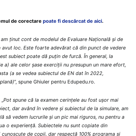
mul de corectare
poate fi descărcat de aici
.
r am ținut cont de modelul de Evaluare Națională și de
a avut loc. Este foarte adevărat că din punct de vedere
st subiect poate dă puțin de furcă. În general, la
ele a) ale celor șase exerciții nu presupun un mare efort,
 asta (a se vedea subiectul de EN dat în 2022,
plană)
”, spune Ghiuler pentru Edupedu.ro.
 „
Pot spune că la examen cerințele au fost ușor mai
biect, dar având în vedere și subiectul de la simulare, am
lă să vedem lucrurile și un pic mai riguros, nu pentru a
ua o experiență. Subiectele nu sunt copiate din
i cunoscute de copii, dar respectă 100% programa și