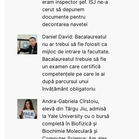
eram inspector șef. ISJ ne-a
cerut să depunem
documente pentru
decontarea navetei
Daniel David: Bacalaureatul
nu ar trebui să fie folosit ca
mijloc de intrare la facultate.
Bacalaureatul trebuie să fie
un examen care certifică
competențele pe care le ai
după parcursul unui
învățământ obligatoriu
Andra-Gabriela Cîrstoiu,
elevă din Târgu Jiu, admisă
la Yale University cu o bursă
completă în Biofizică și
Biochimie Moleculară și
Computer Science: Am ales