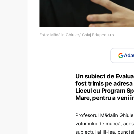
Foto: Mădălin Ghiuler/ Colaj Edupedu.ro
Adau
Un subiect de Evalua
fost trimis pe adresa
Liceul cu Program Sp
Mare, pentru a veni în 
Profesorul Mădălin Ghiule
volumului de muncă, acest 
subiectul al lll-lea, punct