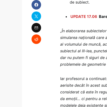
de subiect.
UPDATE 17.06
Bare
„
În elaborarea subiectelo
simularea națională care 
al volumului de muncă, ace
subiectul al lll-lea, punct
dar nu putem fi siguri de
problemele de geometrie 
Iar profesorul a continuat:
aerisite decât în acest su
considerat că este în regu
da emoții… ci pentru a rel
modelele deja existente ș