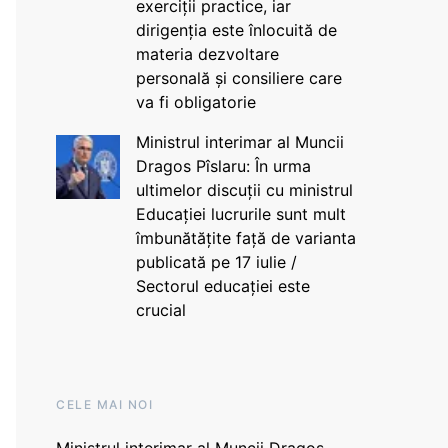
exerciții practice, iar
dirigenția este înlocuită de
materia dezvoltare
personală și consiliere care
va fi obligatorie
Ministrul interimar al Muncii
Dragos Pîslaru: În urma
ultimelor discuții cu ministrul
Educației lucrurile sunt mult
îmbunătățite față de varianta
publicată pe 17 iulie /
Sectorul educației este
crucial
CELE MAI NOI