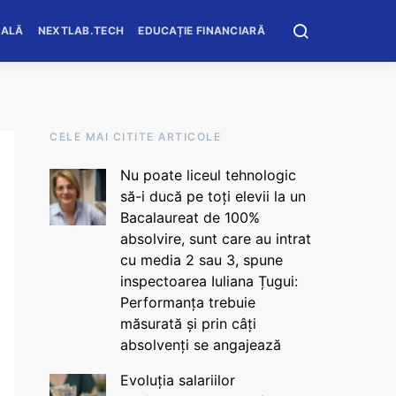
OALĂ
NEXTLAB.TECH
EDUCAȚIE FINANCIARĂ
CELE MAI CITITE ARTICOLE
Nu poate liceul tehnologic
să-i ducă pe toți elevii la un
Bacalaureat de 100%
absolvire, sunt care au intrat
cu media 2 sau 3, spune
inspectoarea Iuliana Țugui:
Performanța trebuie
măsurată și prin câți
absolvenți se angajează
Evoluția salariilor