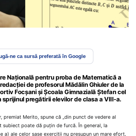
gă-ne ca sursă preferată în Google
re Națională pentru proba de Matematică a
 redacției de profesorul Mădălin Ghiuler de la
ortiv Focșani și Școala Gimnazială Ștefan cel
sprijinul pregătirii elevilor de clasa a VIII-a.
r, premiat Merito, spune că „din punct de vedere al
subiect poate dă puțin de furcă. În general, la
ele a) ale celor șase exerciții nu presupun un mare efort,