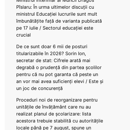
Ministrul interimar al Muncii Dragos
Pîslaru: În urma ultimelor discuții cu
ministrul Educației lucrurile sunt mult
îmbunătățite față de varianta publicată
pe 17 iulie / Sectorul educației este
crucial
De ce sunt doar 6 mii de posturi
titularizabile în 2026? Sorin Ion,
secretar de stat: Cifrele arată mai
degrabă o prudență din partea școlilor
pentru că nu pot garanta că peste un
an vor mai avea suficienți elevi / Este și
un joc de concurență
Proceduri noi de reorganizare pentru
unitățile de învățământ care nu au
realizat planul de școlarizare: lista
acestora trebuie stabilită cu autoritățile
locale până pe 7 august, spune un