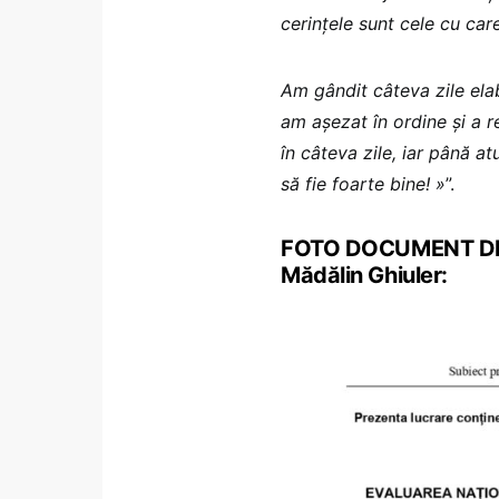
cerințele sunt cele cu care
Am gândit câteva zile ela
am așezat în ordine și a r
în câteva zile, iar până a
să fie foarte bine! »
”.
FOTO DOCUMENT DES
Mădălin Ghiuler: