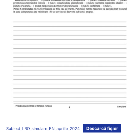
Descarcă fișier
Subiect_LRO_simulare_EN_aprilie_2024