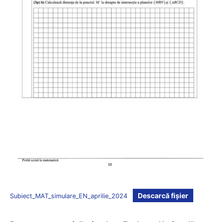
Descarcă fișier
Subiect_MAT_simulare_EN_aprilie_2024