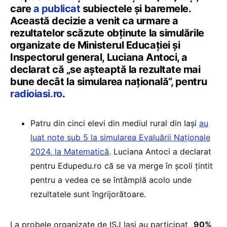
care
a publicat
subiectele și baremele.
Această decizie a venit ca urmare a
rezultatelor scăzute obținute la simulările
organizate de Ministerul Educației și
Inspectorul general, Luciana Antoci, a
declarat că „se așteaptă la rezultate mai
bune decât la simularea națională”, pentru
radioiasi.ro
.
Patru din cinci elevi din mediul rural din Iași
au
luat note sub 5 la simularea Evaluării Naționale
2024, la Matematică
. Luciana Antoci a declarat
pentru Edupedu.ro că se va merge în școli țintit
pentru a vedea ce se întâmplă acolo unde
rezultatele sunt îngrijorătoare.
La probele organizate de ISJ Iași au participat „
90%