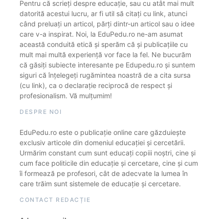
Pentru că scrieți despre educație, sau cu atât mai mult
datorită acestui lucru, ar fi util să citați cu link, atunci
când preluați un articol, părți dintr-un articol sau o idee
care v-a inspirat. Noi, la EduPedu.ro ne-am asumat
această conduită etică și sperăm că și publicațiile cu
mult mai multă experiență vor face la fel. Ne bucurăm
că găsiți subiecte interesante pe Edupedu.ro și suntem
siguri că înțelegeți rugămintea noastră de a cita sursa
(cu link), ca o declarație reciprocă de respect și
profesionalism. Vă mulțumim!
DESPRE NOI
EduPedu.ro este o publicație online care găzduiește
exclusiv articole din domeniul educației și cercetării.
Urmărim constant cum sunt educați copiii noștri, cine și
cum face politicile din educație și cercetare, cine și cum
îi formează pe profesori, cât de adecvate la lumea în
care trăim sunt sistemele de educație și cercetare.
CONTACT REDACȚIE