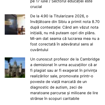
pe 17 iulie / Sectorul educației este
crucial
De la 4.90 la Titularizare 2026, o
învățătoare din Sibiu a primit nota 8.70
după contestație: Când am văzut nota
inițială, nu mă puteam opri din plâns.
Mi-am dat seama că lucrarea mea nu a
fost corectată în adevăratul sens al
cuvântului
Un cunoscut profesor de la Cambridge
a demisionat în urma acuzațiilor că ar
fi plagiat sau ar fi exagerat în privința
realizărilor sale, promovate printr-o
poveste de viață marcată de un
diagnostic de autism, zeci de
maratoane parcurse și milioane de lire
strânse în scopuri caritabile