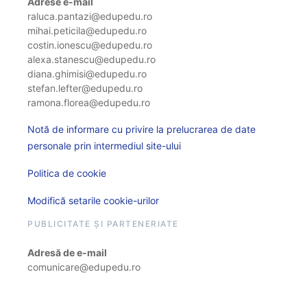
Adrese e-mail
raluca.pantazi@edupedu.ro
mihai.peticila@edupedu.ro
costin.ionescu@edupedu.ro
alexa.stanescu@edupedu.ro
diana.ghimisi@edupedu.ro
stefan.lefter@edupedu.ro
ramona.florea@edupedu.ro
Notă de informare cu privire la prelucrarea de date
personale prin intermediul site-ului
Politica de cookie
Modifică setarile cookie-urilor
PUBLICITATE ȘI PARTENERIATE
Adresă de e-mail
comunicare@edupedu.ro