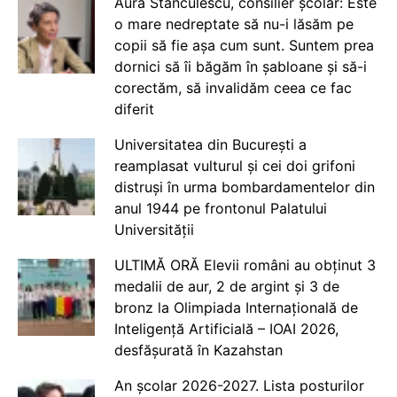
Aura Stănculescu, consilier școlar: Este
o mare nedreptate să nu-i lăsăm pe
copii să fie așa cum sunt. Suntem prea
dornici să îi băgăm în șabloane și să-i
corectăm, să invalidăm ceea ce fac
diferit
Universitatea din București a
reamplasat vulturul și cei doi grifoni
distruși în urma bombardamentelor din
anul 1944 pe frontonul Palatului
Universității
ULTIMĂ ORĂ Elevii români au obținut 3
medalii de aur, 2 de argint și 3 de
bronz la Olimpiada Internațională de
Inteligență Artificială – IOAI 2026,
desfășurată în Kazahstan
An școlar 2026-2027. Lista posturilor