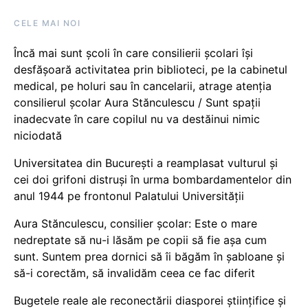
CELE MAI NOI
Încă mai sunt școli în care consilierii școlari își
desfășoară activitatea prin biblioteci, pe la cabinetul
medical, pe holuri sau în cancelarii, atrage atenția
consilierul școlar Aura Stănculescu / Sunt spații
inadecvate în care copilul nu va destăinui nimic
niciodată
Universitatea din București a reamplasat vulturul și
cei doi grifoni distruși în urma bombardamentelor din
anul 1944 pe frontonul Palatului Universității
Aura Stănculescu, consilier școlar: Este o mare
nedreptate să nu-i lăsăm pe copii să fie așa cum
sunt. Suntem prea dornici să îi băgăm în șabloane și
să-i corectăm, să invalidăm ceea ce fac diferit
Bugetele reale ale reconectării diasporei științifice și