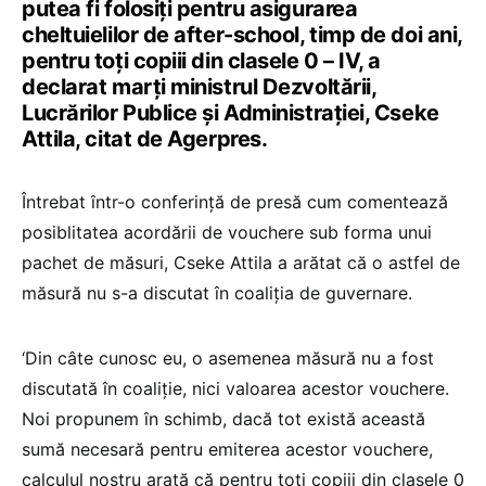
putea fi folosiţi pentru asigurarea
cheltuielilor de after-school, timp de doi ani,
pentru toţi copiii din clasele 0 – IV, a
declarat marţi ministrul Dezvoltării,
Lucrărilor Publice şi Administraţiei, Cseke
Attila, citat de Agerpres.
Întrebat într-o conferinţă de presă cum comentează
posiblitatea acordării de vouchere sub forma unui
pachet de măsuri, Cseke Attila a arătat că o astfel de
măsură nu s-a discutat în coaliţia de guvernare.
‘Din câte cunosc eu, o asemenea măsură nu a fost
discutată în coaliţie, nici valoarea acestor vouchere.
Noi propunem în schimb, dacă tot există această
sumă necesară pentru emiterea acestor vouchere,
calculul nostru arată că pentru toţi copiii din clasele 0