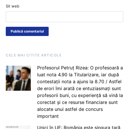
Sit web
CELE MAI CITITE ARTICOLE
Profesorul Petruț Rizea: O profesoară a
luat nota 4.90 la Titularizare, iar după
contestații nota a ajuns la 8.70 / Astfel
de erori îmi arată ce entuziasmați sunt
profesorii buni, cu experiență să vină la
corectat și ce resurse financiare sunt
alocate unui astfel de concurs
important
Unici în UE: România este singura țară