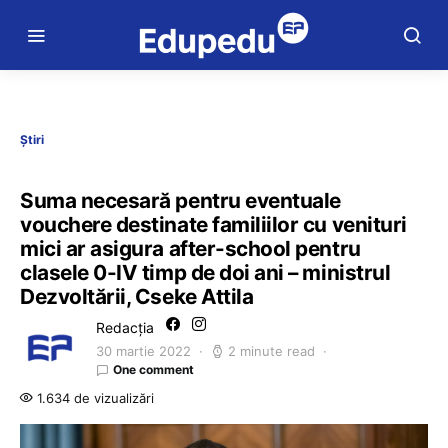
Știri
Suma necesară pentru eventuale
vouchere destinate familiilor cu venituri
mici ar asigura after-school pentru
clasele 0-IV timp de doi ani – ministrul
Dezvoltării, Cseke Attila
Redacția
30 martie 2022
2 minute read
One comment
1.634 de vizualizări