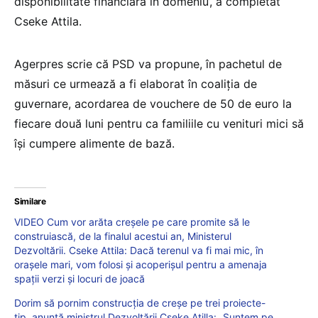
disponibilitate financiară în domeniu’, a completat
Cseke Attila.
Agerpres scrie că PSD va propune, în pachetul de
măsuri ce urmează a fi elaborat în coaliţia de
guvernare, acordarea de vouchere de 50 de euro la
fiecare două luni pentru ca familiile cu venituri mici să
îşi cumpere alimente de bază.
Similare
VIDEO Cum vor arăta creșele pe care promite să le
construiască, de la finalul acestui an, Ministerul
Dezvoltării. Cseke Attila: Dacă terenul va fi mai mic, în
orașele mari, vom folosi și acoperișul pentru a amenaja
spații verzi și locuri de joacă
Dorim să pornim construcția de creșe pe trei proiecte-
tip, anunță ministrul Dezvoltării Cseke Atilla: „Suntem pe