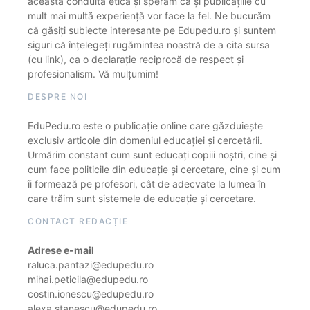
această conduită etică și sperăm că și publicațiile cu
mult mai multă experiență vor face la fel. Ne bucurăm
că găsiți subiecte interesante pe Edupedu.ro și suntem
siguri că înțelegeți rugămintea noastră de a cita sursa
(cu link), ca o declarație reciprocă de respect și
profesionalism. Vă mulțumim!
DESPRE NOI
EduPedu.ro este o publicație online care găzduiește
exclusiv articole din domeniul educației și cercetării.
Urmărim constant cum sunt educați copiii noștri, cine și
cum face politicile din educație și cercetare, cine și cum
îi formează pe profesori, cât de adecvate la lumea în
care trăim sunt sistemele de educație și cercetare.
CONTACT REDACȚIE
Adrese e-mail
raluca.pantazi@edupedu.ro
mihai.peticila@edupedu.ro
costin.ionescu@edupedu.ro
alexa.stanescu@edupedu.ro