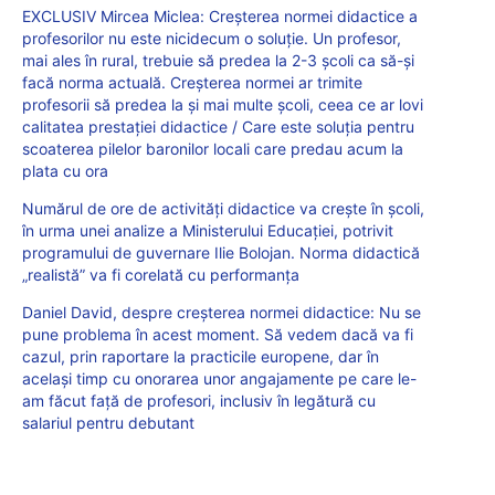
EXCLUSIV Mircea Miclea: Creșterea normei didactice a
profesorilor nu este nicidecum o soluție. Un profesor,
mai ales în rural, trebuie să predea la 2-3 școli ca să-și
facă norma actuală. Creșterea normei ar trimite
profesorii să predea la și mai multe școli, ceea ce ar lovi
calitatea prestației didactice / Care este soluția pentru
scoaterea pilelor baronilor locali care predau acum la
plata cu ora
Numărul de ore de activități didactice va crește în școli,
în urma unei analize a Ministerului Educației, potrivit
programului de guvernare Ilie Bolojan. Norma didactică
„realistă” va fi corelată cu performanța
Daniel David, despre creșterea normei didactice: Nu se
pune problema în acest moment. Să vedem dacă va fi
cazul, prin raportare la practicile europene, dar în
același timp cu onorarea unor angajamente pe care le-
am făcut față de profesori, inclusiv în legătură cu
salariul pentru debutant