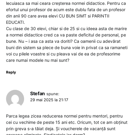
lecuiasca sa mai ceara creșterea normei didactice. Pentru ca
efortul unui profesor de acum este dublu fata de un profesor
din anii 90 care avea elevi CU BUN SIMT si PARINTII
EDUCATI.
Cu clase de 30 elevi, chiar si de 25 si cu ideea asta de marire
a normei didactice cred ca va paste deficitul de personal, pe
bune. Nu – i asa ca asta va doriti? Ca oamenii cu adevărat
buni din sistem sa plece de buna voie in privat ca sa ramaneti
voi cu pilele voastre si cu pleava vai de ea de profesorime
care numai modele nu mai sunt?
Reply
Stefan
spune:
29 mai 2025 la 21:17
Parca legea zicea reducerea normei pentru mentori, pentru
cei cu vechime de peste 15 ani etc. Oricum, tot ce am obținut
prin greva s-a tăiat deja. Și voucherele de vacanță sunt
aproape eliminate. Sindicatele iar dorm?