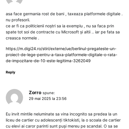
asa face germania rost de bani , taxeaza platformele digitale .
nu profesorii.
ce ar fi ca politicienii noștri sa ia exemplu , nu sa faca prin
spate tot soi de contracte cu Microsoft și altii .. iar pe fata sa
creasca normele .
https://m.digi24.ro/stiri/externe/ue/berlinul-pregateste-un-
proiect-de-lege-pentru-a-taxa-platformele-digitale-o-rata-
de-impozitare-de-10-este-legitima-3262049
Reply
Zorro
spune:
29 mai 2025 la 23:56
Eu invit mintile neluminate sa vina incognito sa predea la un
liceu de cartier cu adolescenți tiktokisti, la o scoala de cartier
cu elevi ai caror parinti sunt puși mereu pe scandal. O sa se