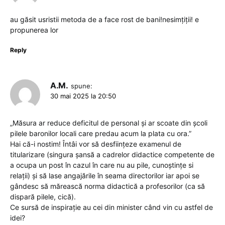
au găsit usristii metoda de a face rost de bani!nesimțiții! e
propunerea lor
Reply
A.M.
spune:
30 mai 2025 la 20:50
„Măsura ar reduce deficitul de personal și ar scoate din școli
pilele baronilor locali care predau acum la plata cu ora.”
Hai că-i nostim! Întâi vor să desființeze examenul de
titularizare (singura șansă a cadrelor didactice competente de
a ocupa un post în cazul în care nu au pile, cunoștințe si
relații) și să lase angajările în seama directorilor iar apoi se
gândesc să mărească norma didactică a profesorilor (ca să
dispară pilele, cică).
Ce sursă de inspirație au cei din minister când vin cu astfel de
idei?