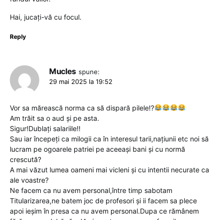
Hai, jucați-vă cu focul.
Reply
Mucles
spune:
29 mai 2025 la 19:52
Vor sa mărească norma ca să dispară pilele!?
Am trăit sa o aud și pe asta.
Sigur!Dublați salariile!!
Sau iar începeți ca milogii ca în interesul tarii,națiunii etc noi să
lucram pe ogoarele patriei pe aceeași bani și cu normă
crescută?
A mai văzut lumea oameni mai vicleni și cu intentii necurate ca
ale voastre?
Ne facem ca nu avem personal,între timp sabotam
Titularizarea,ne batem joc de profesori și ii facem sa plece
apoi ieșim în presa ca nu avem personal.Dupa ce rămânem