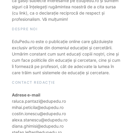
că găsiți subiecte interesante pe Edupedu.ro și suntem
siguri că înțelegeți rugămintea noastră de a cita sursa
(cu link), ca o declarație reciprocă de respect și
profesionalism. Vă mulțumim!
DESPRE NOI
EduPedu.ro este o publicație online care găzduiește
exclusiv articole din domeniul educației și cercetării.
Urmărim constant cum sunt educați copiii noștri, cine și
cum face politicile din educație și cercetare, cine și cum
îi formează pe profesori, cât de adecvate la lumea în
care trăim sunt sistemele de educație și cercetare.
CONTACT REDACȚIE
Adrese e-mail
raluca.pantazi@edupedu.ro
mihai.peticila@edupedu.ro
costin.ionescu@edupedu.ro
alexa.stanescu@edupedu.ro
diana.ghimisi@edupedu.ro
stefan.lefter@edupedu.ro