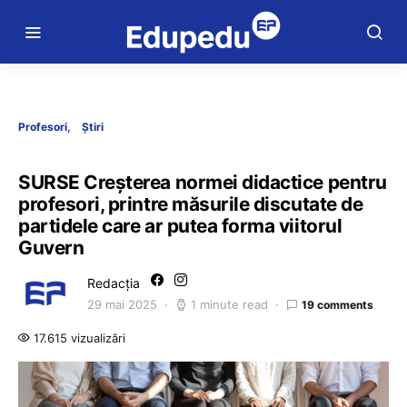
Profesori
Știri
SURSE Creșterea normei didactice pentru
profesori, printre măsurile discutate de
partidele care ar putea forma viitorul
Guvern
Redacția
29 mai 2025
1 minute read
19 comments
17.615 vizualizări