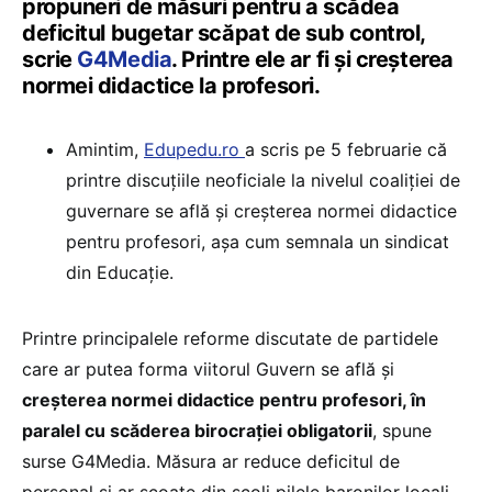
propuneri de măsuri pentru a scădea
deficitul bugetar scăpat de sub control,
scrie
G4Media
. Printre ele ar fi și creșterea
normei didactice la profesori.
Amintim,
Edupedu.ro
a scris pe 5 februarie că
printre discuțiile neoficiale la nivelul coaliției de
guvernare se află și creșterea normei didactice
pentru profesori, așa cum semnala un sindicat
din Educație.
Printre principalele reforme discutate de partidele
care ar putea forma viitorul Guvern se află și
creșterea normei didactice pentru profesori, în
paralel cu scăderea birocrației obligatorii
, spune
surse G4Media. Măsura ar reduce deficitul de
personal și ar scoate din școli pilele baronilor locali