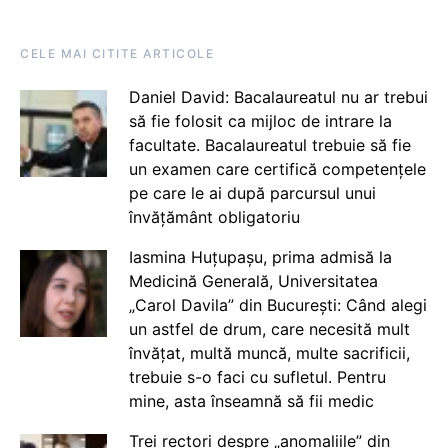
CELE MAI CITITE ARTICOLE
Daniel David: Bacalaureatul nu ar trebui
să fie folosit ca mijloc de intrare la
facultate. Bacalaureatul trebuie să fie
un examen care certifică competențele
pe care le ai după parcursul unui
învățământ obligatoriu
Iasmina Huțupașu, prima admisă la
Medicină Generală, Universitatea
„Carol Davila” din București: Când alegi
un astfel de drum, care necesită mult
învățat, multă muncă, multe sacrificii,
trebuie s-o faci cu sufletul. Pentru
mine, asta înseamnă să fii medic
Trei rectori despre „anomaliile” din