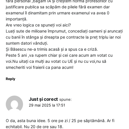
fără personal ,băgăm IA și creștem norma profesorilor cu
justificare publica sa scăpăm de pilele fără examen dar
examenul îl dinamitam prin urmare examenul va avea 0
importanță.
Are vreo logica ce spuneți voi aici?
Luați sute de milioane împrumut, concediați oameni și aruncați
cu banii în stânga și dreapta pe contracte la preț triplu iar noi
suntem datori vânduți.
Și Băsescu ne-a trimis acasă și a spus ca e criză.
Peste 5 ani ,va rupem chiar și cei care acum am votat cu
voi.Nu uitați ca mulți au votat cu UE și nu cu voi,nu să
smecheriti voi fraierii ca pana acum!
Reply
Just și corect
spune:
29 mai 2025 la 17:51
O da, asta buna idee. 5 ore pe zi / 25 pe săptămână. Ar fi
echitabil. Nu 20 de ore sau 18.