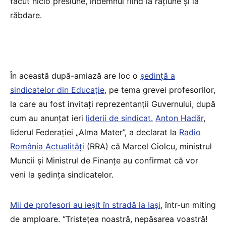
făcut nicio presiune, îndemnul fiind la rațiune și la
răbdare.
În această după-amiază are loc o
ședință a
sindicatelor din Educație
, pe tema grevei profesorilor,
la care au fost invitați reprezentanții Guvernului, după
cum au anunțat ieri
liderii de sindicat.
Anton Hadăr
,
liderul Federației „Alma Mater”, a declarat la
Radio
România Actualități
(RRA) că Marcel Ciolcu, ministrul
Muncii și Ministrul de Finanțe au confirmat că vor
veni la ședința sindicatelor.
Mii de profesori au ieșit în stradă la Iași
, într-un miting
de amploare. “Tristețea noastră, nepăsarea voastră!