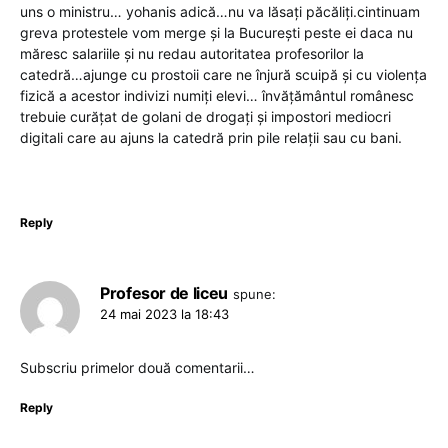
uns o ministru… yohanis adică…nu va lăsați păcăliți.cintinuam
greva protestele vom merge și la București peste ei daca nu
măresc salariile și nu redau autoritatea profesorilor la
catedră…ajunge cu prostoii care ne înjură scuipă și cu violența
fizică a acestor indivizi numiți elevi… învățământul românesc
trebuie curățat de golani de drogați și impostori mediocri
digitali care au ajuns la catedră prin pile relații sau cu bani.
Reply
Profesor de liceu
spune:
24 mai 2023 la 18:43
Subscriu primelor două comentarii…
Reply