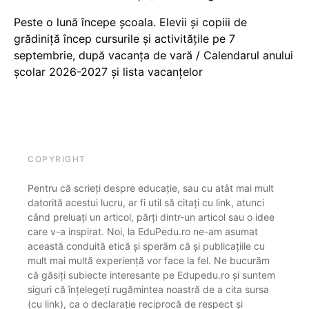
Peste o lună începe școala. Elevii și copiii de
grădiniță încep cursurile și activitățile pe 7
septembrie, după vacanța de vară / Calendarul anului
școlar 2026-2027 și lista vacanțelor
COPYRIGHT
Pentru că scrieți despre educație, sau cu atât mai mult
datorită acestui lucru, ar fi util să citați cu link, atunci
când preluați un articol, părți dintr-un articol sau o idee
care v-a inspirat. Noi, la EduPedu.ro ne-am asumat
această conduită etică și sperăm că și publicațiile cu
mult mai multă experiență vor face la fel. Ne bucurăm
că găsiți subiecte interesante pe Edupedu.ro și suntem
siguri că înțelegeți rugămintea noastră de a cita sursa
(cu link), ca o declarație reciprocă de respect și