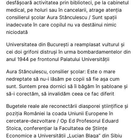
desfășoară activitatea prin biblioteci, pe la cabinetul
medical, pe holuri sau în cancelarii, atrage atenția
consilierul școlar Aura Stănculescu / Sunt spații
inadecvate în care copilul nu va destăinui nimic
niciodată
Universitatea din București a reamplasat vulturul și
cei doi grifoni distruși în urma bombardamentelor din
anul 1944 pe frontonul Palatului Universității
Aura Stănculescu, consilier școlar: Este o mare
nedreptate să nu-i lăsăm pe copii să fie așa cum
sunt. Suntem prea dornici să îi băgăm în șabloane și
să-i corectăm, să invalidăm ceea ce fac diferit
Bugetele reale ale reconectării diasporei științifice și
poziția României la coada Uniunii Europene în
cercetare-dezvoltare / Op Ed Profesorul Eduard
Stoica, conferențiar la Facultatea de Științe
Economice a Universității „Lucian Blaga” din Sibiu