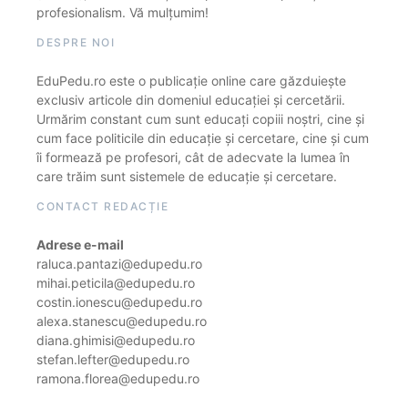
profesionalism. Vă mulțumim!
DESPRE NOI
EduPedu.ro este o publicație online care găzduiește
exclusiv articole din domeniul educației și cercetării.
Urmărim constant cum sunt educați copiii noștri, cine și
cum face politicile din educație și cercetare, cine și cum
îi formează pe profesori, cât de adecvate la lumea în
care trăim sunt sistemele de educație și cercetare.
CONTACT REDACȚIE
Adrese e-mail
raluca.pantazi@edupedu.ro
mihai.peticila@edupedu.ro
costin.ionescu@edupedu.ro
alexa.stanescu@edupedu.ro
diana.ghimisi@edupedu.ro
stefan.lefter@edupedu.ro
ramona.florea@edupedu.ro