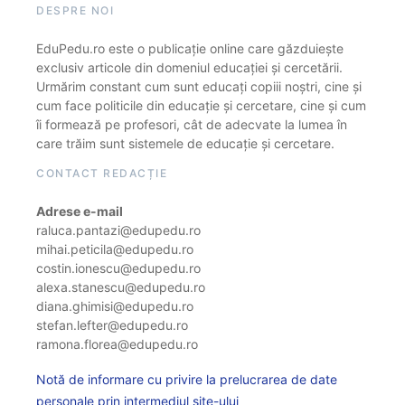
DESPRE NOI
EduPedu.ro este o publicație online care găzduiește
exclusiv articole din domeniul educației și cercetării.
Urmărim constant cum sunt educați copiii noștri, cine și
cum face politicile din educație și cercetare, cine și cum
îi formează pe profesori, cât de adecvate la lumea în
care trăim sunt sistemele de educație și cercetare.
CONTACT REDACȚIE
Adrese e-mail
raluca.pantazi@edupedu.ro
mihai.peticila@edupedu.ro
costin.ionescu@edupedu.ro
alexa.stanescu@edupedu.ro
diana.ghimisi@edupedu.ro
stefan.lefter@edupedu.ro
ramona.florea@edupedu.ro
Notă de informare cu privire la prelucrarea de date
personale prin intermediul site-ului