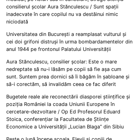
consilierul școlar Aura Stănculescu / Sunt spații
inadecvate în care copilul nu va destăinui nimic
niciodată
Universitatea din București a reamplasat vulturul și
cei doi grifoni distruși în urma bombardamentelor din
anul 1944 pe frontonul Palatului Universității
Aura Stănculescu, consilier școlar: Este o mare
nedreptate să nu-i lăsăm pe copii să fie așa cum
sunt. Suntem prea dornici să îi băgăm în șabloane și
să-i corectăm, să invalidăm ceea ce fac diferit
Bugetele reale ale reconectării diasporei științifice și
poziția României la coada Uniunii Europene în
cercetare-dezvoltare / Op Ed Profesorul Eduard
Stoica, conferențiar la Facultatea de Științe
Economice a Universității „Lucian Blaga” din Sibiu
Peste o lună începe școala. Elevii și copiii de