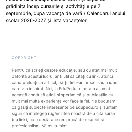
grădiniță încep cursurile și activitățile pe 7
septembrie, după vacanța de vară / Calendarul anului
școlar 2026-2027 și lista vacanțelor
COPYRIGHT
Pentru că scrieți despre educație, sau cu atât mai mult
datorită acestui lucru, ar fi util să citați cu link, atunci
când preluați un articol, părți dintr-un articol sau o idee
care v-a inspirat. Noi, la EduPedu.ro ne-am asumat
această conduită etică și sperăm că și publicațiile cu
mult mai multă experiență vor face la fel. Ne bucurăm
că găsiți subiecte interesante pe Edupedu.ro și suntem
siguri că înțelegeți rugămintea noastră de a cita sursa
(cu link), ca o declarație reciprocă de respect și
profesionalism. Vă mulțumim!