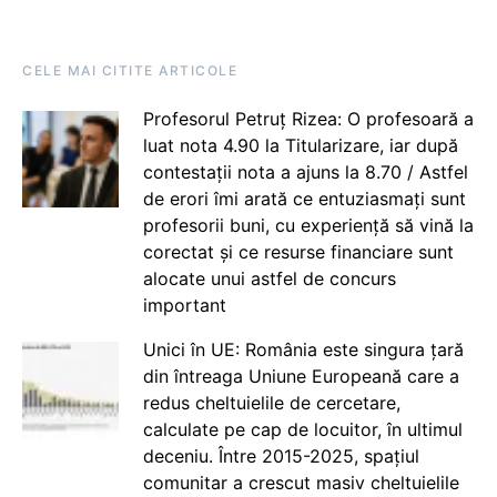
CELE MAI CITITE ARTICOLE
Profesorul Petruț Rizea: O profesoară a
luat nota 4.90 la Titularizare, iar după
contestații nota a ajuns la 8.70 / Astfel
de erori îmi arată ce entuziasmați sunt
profesorii buni, cu experiență să vină la
corectat și ce resurse financiare sunt
alocate unui astfel de concurs
important
Unici în UE: România este singura țară
din întreaga Uniune Europeană care a
redus cheltuielile de cercetare,
calculate pe cap de locuitor, în ultimul
deceniu. Între 2015-2025, spațiul
comunitar a crescut masiv cheltuielile