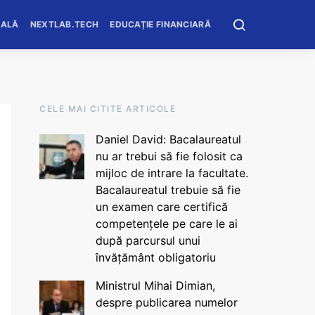
OALĂ
NEXTLAB.TECH
EDUCAȚIE FINANCIARĂ
CELE MAI CITITE ARTICOLE
Daniel David: Bacalaureatul
nu ar trebui să fie folosit ca
mijloc de intrare la facultate.
Bacalaureatul trebuie să fie
un examen care certifică
competențele pe care le ai
după parcursul unui
învățământ obligatoriu
Ministrul Mihai Dimian,
despre publicarea numelor