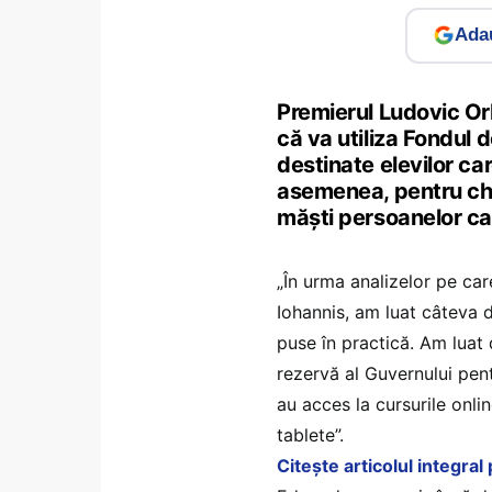
Adau
Premierul Ludovic Orb
că va utiliza Fondul 
destinate elevilor car
asemenea, pentru che
măşti persoanelor ca
„În urma analizelor pe car
Iohannis, am luat câteva d
puse în practică. Am luat 
rezervă al Guvernului pent
au acces la cursurile onli
tablete”.
Citește articolul integra