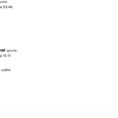
pune:
la 03:46
hel
spune:
a 15:11
cailor.