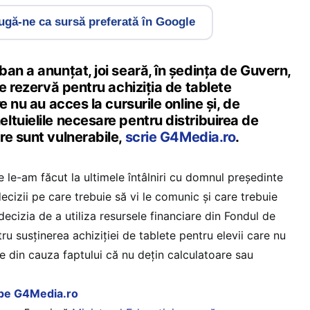
gă-ne ca sursă preferată în Google
an a anunțat, joi seară, în ședința de Guvern,
de rezervă pentru achiziţia de tablete
e nu au acces la cursurile online şi, de
ltuielile necesare pentru distribuirea de
re sunt vulnerabile,
scrie G4Media.ro
.
e le-am făcut la ultimele întâlniri cu domnul preşedinte
ecizii pe care trebuie să vi le comunic şi care trebuie
decizia de a utiliza resursele financiare din Fondul de
ru susţinerea achiziţiei de tablete pentru elevii care nu
ne din cauza faptului că nu deţin calculatoare sau
l pe G4Media.ro