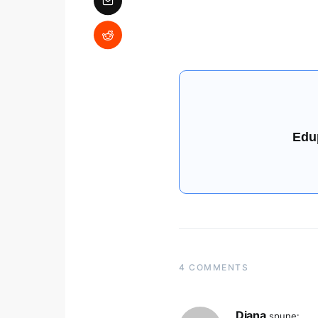
Edu
4 COMMENTS
Diana
spune: