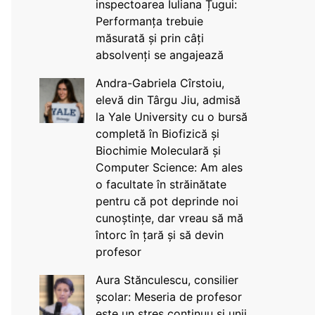
inspectoarea Iuliana Țugui:
Performanța trebuie
măsurată și prin câți
absolvenți se angajează
Andra-Gabriela Cîrstoiu,
elevă din Târgu Jiu, admisă
la Yale University cu o bursă
completă în Biofizică și
Biochimie Moleculară și
Computer Science: Am ales
o facultate în străinătate
pentru că pot deprinde noi
cunoștințe, dar vreau să mă
întorc în țară și să devin
profesor
Aura Stănculescu, consilier
școlar: Meseria de profesor
este un stres continuu și unii