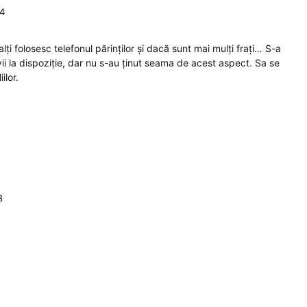
44
lți folosesc telefonul părinților și dacă sunt mai mulți frați… S-a
ii la dispoziție, dar nu s-au ținut seama de acest aspect. Sa se
ilor.
8