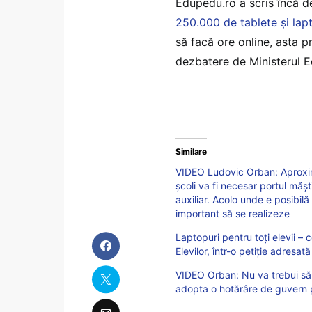
Edupedu.ro a scris încă 
250.000 de tablete şi lapt
să facă ore online, asta 
dezbatere de Ministerul E
Similare
VIDEO Ludovic Orban: Aproxima
școli va fi necesar portul măști
auxiliar. Acolo unde e posibilă
important să se realizeze
Laptopuri pentru toți elevii – 
Elevilor, într-o petiție adresat
VIDEO Orban: Nu va trebui să î
adopta o hotărâre de guvern p