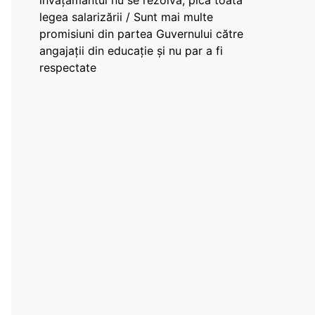
învățământul nu se rezolvă, pică toată
legea salarizării / Sunt mai multe
promisiuni din partea Guvernului către
angajații din educație și nu par a fi
respectate