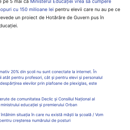
de pe 5 mai că
Ministerul Educaţiei vrea să cumpere
opuri cu 150 milioane lei
pentru elevii care nu au pe ce
prevede un proiect de Hotărâre de Guvern pus în
ducaţiei.
tiv 20% din școli nu sunt conectate la internet. În
i atât pentru profesori, cât și pentru elevi și personalul
 despărțirea elevilor prin plafoane de plexiglas, este
cerute de comunitatea Declic și Consiliul Național al
ă ministrului educației și premierului Orban
ntâlnim situația în care nu există măști la școală / Vom
entru creșterea numărului de posturi