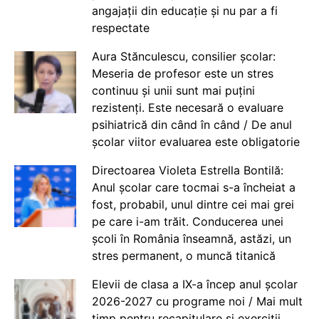
angajații din educație și nu par a fi
respectate
Aura Stănculescu, consilier școlar:
Meseria de profesor este un stres
continuu și unii sunt mai puțini
rezistenți. Este necesară o evaluare
psihiatrică din când în când / De anul
școlar viitor evaluarea este obligatorie
Directoarea Violeta Estrella Bontilă:
Anul școlar care tocmai s-a încheiat a
fost, probabil, unul dintre cei mai grei
pe care i-am trăit. Conducerea unei
școli în România înseamnă, astăzi, un
stres permanent, o muncă titanică
Elevii de clasa a IX-a încep anul școlar
2026-2027 cu programe noi / Mai mult
timp pentru recapitulare și exerciții