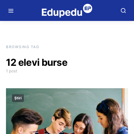
BROWSING TAG
12 elevi burse
1 post
Știri