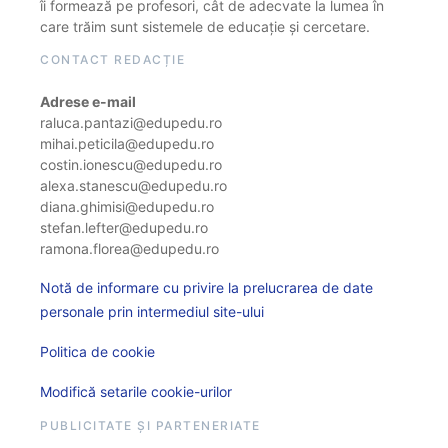
îi formează pe profesori, cât de adecvate la lumea în
care trăim sunt sistemele de educație și cercetare.
CONTACT REDACȚIE
Adrese e-mail
raluca.pantazi@edupedu.ro
mihai.peticila@edupedu.ro
costin.ionescu@edupedu.ro
alexa.stanescu@edupedu.ro
diana.ghimisi@edupedu.ro
stefan.lefter@edupedu.ro
ramona.florea@edupedu.ro
Notă de informare cu privire la prelucrarea de date
personale prin intermediul site-ului
Politica de cookie
Modifică setarile cookie-urilor
PUBLICITATE ȘI PARTENERIATE