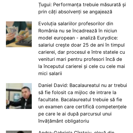
Țugui: Performanța trebuie măsurată și
prin câți absolvenți se angajează
Evoluția salariilor profesorilor din
România nu se încadrează în niciun
model european - analiză Eurydice:
salariul crește doar 25 de ani în timpul
carierei, dar procesul e între statele cu
venituri mari pentru profesori încă de
la începutul carierei și cele cu cele mai
mici salarii
Daniel David: Bacalaureatul nu ar trebui
să fie folosit ca mijloc de intrare la
facultate. Bacalaureatul trebuie să fie
un examen care certifică competențele
pe care le ai după parcursul unui
învățământ obligatoriu
Andra-Gabriela Cîrstoiu, elevă din