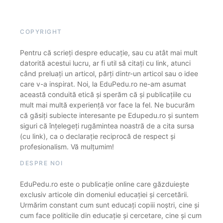
COPYRIGHT
Pentru că scrieți despre educație, sau cu atât mai mult
datorită acestui lucru, ar fi util să citați cu link, atunci
când preluați un articol, părți dintr-un articol sau o idee
care v-a inspirat. Noi, la EduPedu.ro ne-am asumat
această conduită etică și sperăm că și publicațiile cu
mult mai multă experiență vor face la fel. Ne bucurăm
că găsiți subiecte interesante pe Edupedu.ro și suntem
siguri că înțelegeți rugămintea noastră de a cita sursa
(cu link), ca o declarație reciprocă de respect și
profesionalism. Vă mulțumim!
DESPRE NOI
EduPedu.ro este o publicație online care găzduiește
exclusiv articole din domeniul educației și cercetării.
Urmărim constant cum sunt educați copiii noștri, cine și
cum face politicile din educație și cercetare, cine și cum