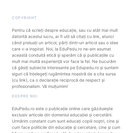
COPYRIGHT
Pentru că scrieți despre educație, sau cu atât mai mult
datorită acestui lucru, ar fi util să citați cu link, atunci
când preluați un articol, părți dintr-un articol sau o idee
care v-a inspirat. Noi, la EduPedu.ro ne-am asumat
această conduită etică și sperăm că și publicațiile cu
mult mai multă experiență vor face la fel. Ne bucurăm
că găsiți subiecte interesante pe Edupedu.ro și suntem
siguri că înțelegeți rugămintea noastră de a cita sursa
(cu link), ca o declarație reciprocă de respect și
profesionalism. Vă mulțumim!
DESPRE NOI
EduPedu.ro este o publicație online care găzduiește
exclusiv articole din domeniul educației și cercetării.
Urmărim constant cum sunt educați copiii noștri, cine și
cum face politicile din educație și cercetare, cine și cum