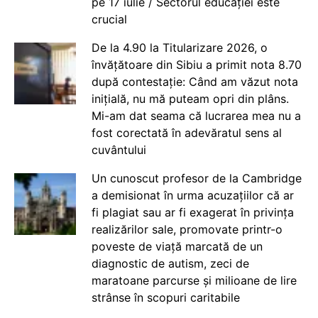
pe 17 iulie / Sectorul educației este
crucial
De la 4.90 la Titularizare 2026, o
învățătoare din Sibiu a primit nota 8.70
după contestație: Când am văzut nota
inițială, nu mă puteam opri din plâns.
Mi-am dat seama că lucrarea mea nu a
fost corectată în adevăratul sens al
cuvântului
Un cunoscut profesor de la Cambridge
a demisionat în urma acuzațiilor că ar
fi plagiat sau ar fi exagerat în privința
realizărilor sale, promovate printr-o
poveste de viață marcată de un
diagnostic de autism, zeci de
maratoane parcurse și milioane de lire
strânse în scopuri caritabile