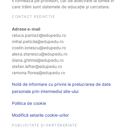
îi formează pe profesori, cât de adecvate la lumea în
care trăim sunt sistemele de educație și cercetare.
CONTACT REDACȚIE
Adrese e-mail
raluca.pantazi@edupedu.ro
mihai.peticila@edupedu.ro
costin.ionescu@edupedu.ro
alexa.stanescu@edupedu.ro
diana.ghimisi@edupedu.ro
stefan.lefter@edupedu.ro
ramona.florea@edupedu.ro
Notă de informare cu privire la prelucrarea de date
personale prin intermediul site-ului
Politica de cookie
Modifică setarile cookie-urilor
PUBLICITATE ȘI PARTENERIATE