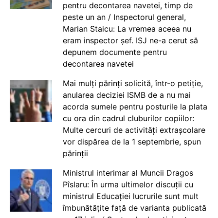
pentru decontarea navetei, timp de
peste un an / Inspectorul general,
Marian Staicu: La vremea aceea nu
eram inspector șef. ISJ ne-a cerut să
depunem documente pentru
decontarea navetei
Mai mulți părinți solicită, într-o petiție,
anularea deciziei ISMB de a nu mai
acorda sumele pentru posturile la plata
cu ora din cadrul cluburilor copiilor:
Multe cercuri de activități extrașcolare
vor dispărea de la 1 septembrie, spun
părinții
Ministrul interimar al Muncii Dragos
Pîslaru: În urma ultimelor discuții cu
ministrul Educației lucrurile sunt mult
îmbunătățite față de varianta publicată