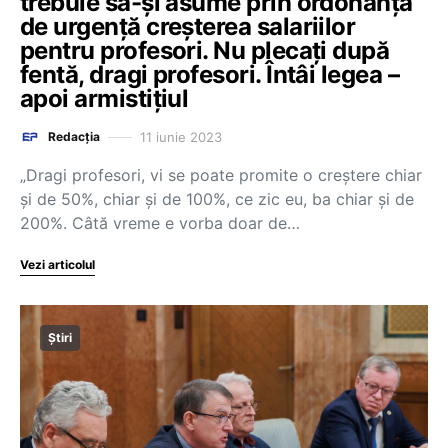
trebuie să-și asume prin ordonanță
de urgență creșterea salariilor
pentru profesori. Nu plecați după
fentă, dragi profesori. Întâi legea –
apoi armistițiul
11 iunie 2023
Redacția
„Dragi profesori, vi se poate promite o creștere chiar
și de 50%, chiar și de 100%, ce zic eu, ba chiar și de
200%. Câtă vreme e vorba doar de…
Vezi articolul
Știri