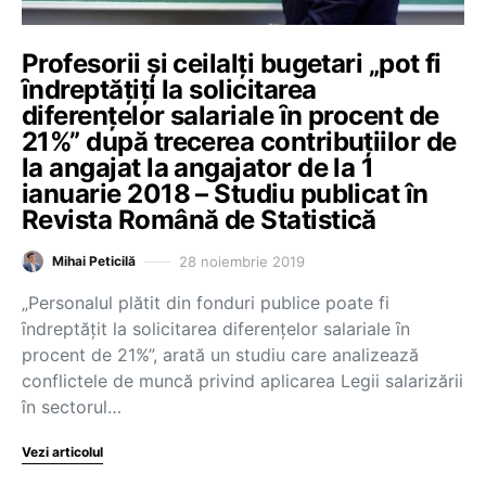
Profesorii şi ceilalţi bugetari „pot fi
ȋndreptățiţi la solicitarea
diferențelor salariale ȋn procent de
21%” după trecerea contribuţiilor de
la angajat la angajator de la 1
ianuarie 2018 – Studiu publicat în
Revista Română de Statistică
28 noiembrie 2019
Mihai Peticilă
„Personalul plătit din fonduri publice poate fi
ȋndreptățit la solicitarea diferențelor salariale ȋn
procent de 21%”, arată un studiu care analizează
conflictele de muncă privind aplicarea Legii salarizării
în sectorul…
Vezi articolul