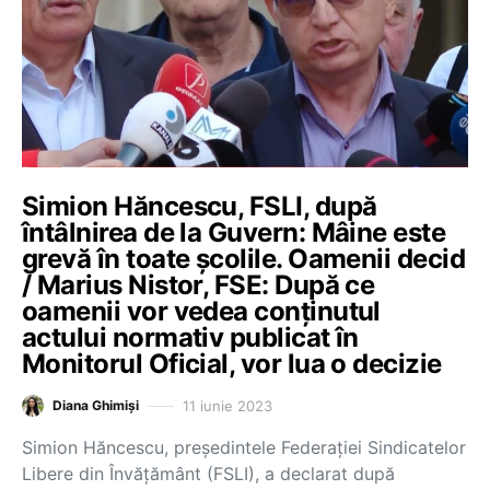
Simion Hăncescu, FSLI, după
întâlnirea de la Guvern: Mâine este
grevă în toate școlile. Oamenii decid
/ Marius Nistor, FSE: După ce
oamenii vor vedea conținutul
actului normativ publicat în
Monitorul Oficial, vor lua o decizie
11 iunie 2023
Diana Ghimiși
Simion Hăncescu, președintele Federației Sindicatelor
Libere din Învățământ (FSLI), a declarat după