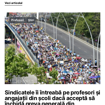
Vezi articolul
Profesori
Știri
Sindicatele îi întreabă pe profesori și
angajații din școli dacă acceptă să
închidă greva generală din