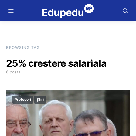
BROWSING TAG
25% crestere salariala
6 posts
Profesori
Știri