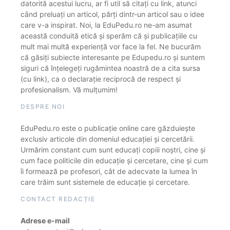
datorită acestui lucru, ar fi util să citați cu link, atunci
când preluați un articol, părți dintr-un articol sau o idee
care v-a inspirat. Noi, la EduPedu.ro ne-am asumat
această conduită etică și sperăm că și publicațiile cu
mult mai multă experiență vor face la fel. Ne bucurăm
că găsiți subiecte interesante pe Edupedu.ro și suntem
siguri că înțelegeți rugămintea noastră de a cita sursa
(cu link), ca o declarație reciprocă de respect și
profesionalism. Vă mulțumim!
DESPRE NOI
EduPedu.ro este o publicație online care găzduiește
exclusiv articole din domeniul educației și cercetării.
Urmărim constant cum sunt educați copiii noștri, cine și
cum face politicile din educație și cercetare, cine și cum
îi formează pe profesori, cât de adecvate la lumea în
care trăim sunt sistemele de educație și cercetare.
CONTACT REDACȚIE
Adrese e-mail