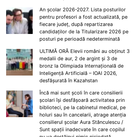
An școlar 2026-2027. Lista posturilor
pentru profesori a fost actualizată, pe
fiecare județ, după repartizarea
candidaților de la Titularizare 2026 pe
posturi pe perioadă nedeterminată
ULTIMĂ ORĂ Elevii români au obținut 3
medalii de aur, 2 de argint și 3 de
bronz la Olimpiada Internațională de
Inteligență Artificială – IOAI 2026,
desfășurată în Kazahstan
Încă mai sunt școli în care consilierii
școlari își desfășoară activitatea prin
biblioteci, pe la cabinetul medical, pe
holuri sau în cancelarii, atrage atenția
consilierul școlar Aura Stănculescu /
Sunt spații inadecvate în care copilul
nu va destăinui nimic niciodată