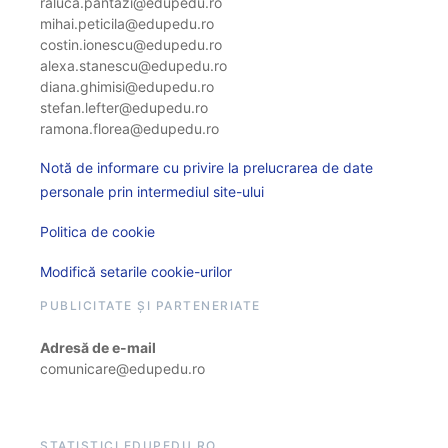
raluca.pantazi@edupedu.ro
mihai.peticila@edupedu.ro
costin.ionescu@edupedu.ro
alexa.stanescu@edupedu.ro
diana.ghimisi@edupedu.ro
stefan.lefter@edupedu.ro
ramona.florea@edupedu.ro
Notă de informare cu privire la prelucrarea de date
personale prin intermediul site-ului
Politica de cookie
Modifică setarile cookie-urilor
PUBLICITATE ȘI PARTENERIATE
Adresă de e-mail
comunicare@edupedu.ro
STATISTICI EDUPEDU.RO