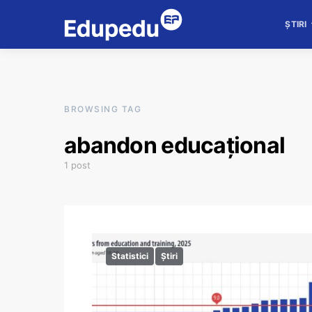
ȘTIRI
BROWSING TAG
abandon educațional
1 post
Statistici
Știri