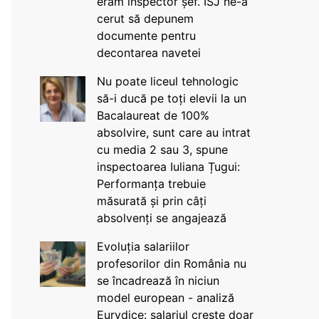
eram inspector șef. ISJ ne-a
cerut să depunem
documente pentru
decontarea navetei
Nu poate liceul tehnologic
să-i ducă pe toți elevii la un
Bacalaureat de 100%
absolvire, sunt care au intrat
cu media 2 sau 3, spune
inspectoarea Iuliana Țugui:
Performanța trebuie
măsurată și prin câți
absolvenți se angajează
Evoluția salariilor
profesorilor din România nu
se încadrează în niciun
model european - analiză
Eurydice: salariul crește doar