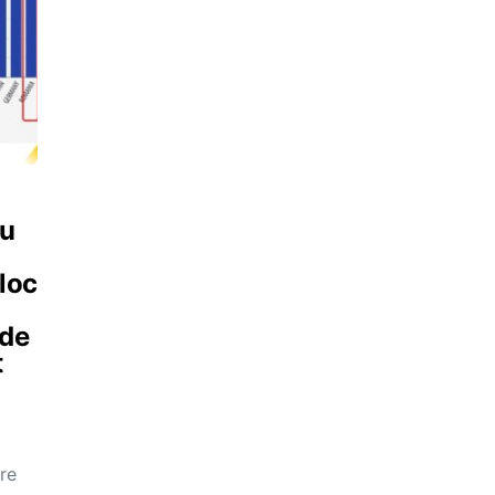
cu
loc
 de
t
re