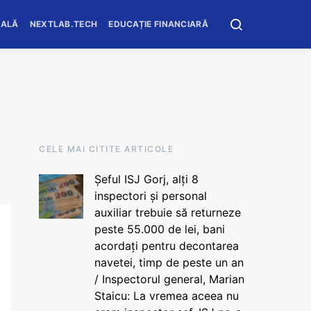
OALĂ
NEXTLAB.TECH
EDUCAȚIE FINANCIARĂ
CELE MAI CITITE ARTICOLE
Șeful ISJ Gorj, alți 8
inspectori și personal
auxiliar trebuie să returneze
peste 55.000 de lei, bani
acordați pentru decontarea
navetei, timp de peste un an
/ Inspectorul general, Marian
Staicu: La vremea aceea nu