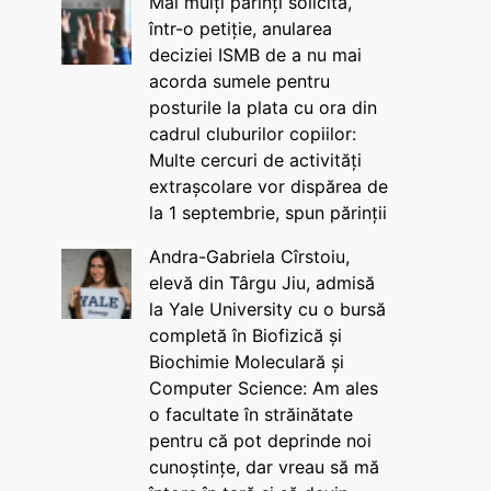
Mai mulți părinți solicită,
într-o petiție, anularea
deciziei ISMB de a nu mai
acorda sumele pentru
posturile la plata cu ora din
cadrul cluburilor copiilor:
Multe cercuri de activități
extrașcolare vor dispărea de
la 1 septembrie, spun părinții
Andra-Gabriela Cîrstoiu,
elevă din Târgu Jiu, admisă
la Yale University cu o bursă
completă în Biofizică și
Biochimie Moleculară și
Computer Science: Am ales
o facultate în străinătate
pentru că pot deprinde noi
cunoștințe, dar vreau să mă