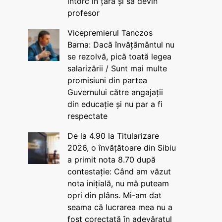
întorc în țară și să devin
profesor
Vicepremierul Tanczos
Barna: Dacă învățământul nu
se rezolvă, pică toată legea
salarizării / Sunt mai multe
promisiuni din partea
Guvernului către angajații
din educație și nu par a fi
respectate
De la 4.90 la Titularizare
2026, o învățătoare din Sibiu
a primit nota 8.70 după
contestație: Când am văzut
nota inițială, nu mă puteam
opri din plâns. Mi-am dat
seama că lucrarea mea nu a
fost corectată în adevăratul