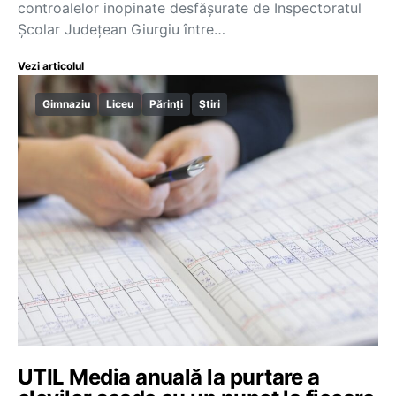
controalelor inopinate desfășurate de Inspectoratul
Școlar Județean Giurgiu între…
Vezi articolul
Gimnaziu
Liceu
Părinți
Știri
UTIL Media anuală la purtare a