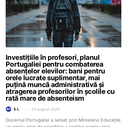
Investițiile în profesori, planul
Portugaliei pentru combaterea
absențelor elevilor: bani pentru
orele lucrate suplimentar, mai
puțină muncă administrativă și
atragerea profesorilor în școlile cu
rată mare de absenteism
23 august 2024
Ș.L.
Guvernul Portugaliei a lansat prin Ministerul Educației
un amplu plan de pregătire a școlilor pentru anul