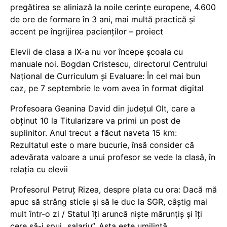
pregătirea se aliniază la noile cerințe europene, 4.600
de ore de formare în 3 ani, mai multă practică și
accent pe îngrijirea pacienților – proiect
Elevii de clasa a IX-a nu vor începe școala cu
manuale noi. Bogdan Cristescu, directorul Centrului
Național de Curriculum și Evaluare: În cel mai bun
caz, pe 7 septembrie le vom avea în format digital
Profesoara Geanina David din județul Olt, care a
obținut 10 la Titularizare va primi un post de
suplinitor. Anul trecut a făcut naveta 15 km:
Rezultatul este o mare bucurie, însă consider că
adevărata valoare a unui profesor se vede la clasă, în
relația cu elevii
Profesorul Petruț Rizea, despre plata cu ora: Dacă mă
apuc să strâng sticle și să le duc la SGR, câștig mai
mult într-o zi / Statul îți aruncă niște mărunțiș și îți
cere să-i spui „salariu”. Asta este umilință