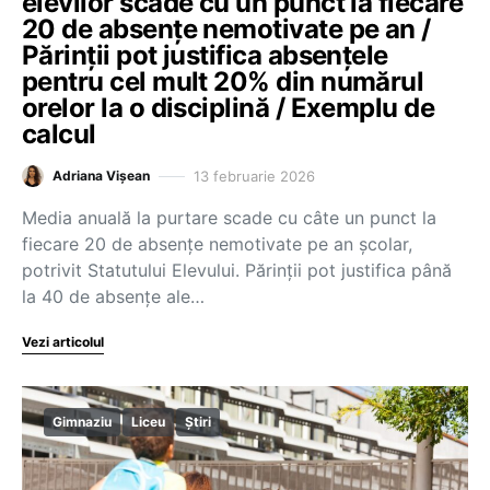
elevilor scade cu un punct la fiecare
20 de absențe nemotivate pe an /
Părinții pot justifica absențele
pentru cel mult 20% din numărul
orelor la o disciplină / Exemplu de
calcul
13 februarie 2026
Adriana Vișean
Media anuală la purtare scade cu câte un punct la
fiecare 20 de absențe nemotivate pe an școlar,
potrivit Statutului Elevului. Părinții pot justifica până
la 40 de absențe ale…
Vezi articolul
Gimnaziu
Liceu
Știri