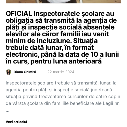
OFICIAL Inspectoratele școlare au
obligația să transmită la agenția de
plăți și inspecție socială absențele
elevilor ale căror familii iau venit
minim de incluziune. Situația
trebuie dată lunar, în format
electronic, până la data de 10 a lunii
în curs, pentru luna anterioară
22 martie 2024
Diana Ghimiși
Inspectoratele școlare trebuie să transmită, lunar, la
agenția pentru plăți și inspecție socială județeană
situația privind frecventarea cursurilor de către copiii
de vârstă școlară din familiile beneficiare ale Legii nr.
…
Vezi articolul