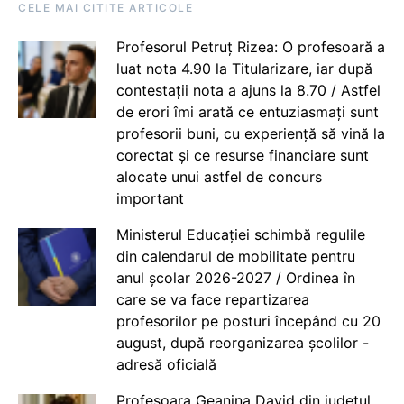
CELE MAI CITITE ARTICOLE
Profesorul Petruț Rizea: O profesoară a
luat nota 4.90 la Titularizare, iar după
contestații nota a ajuns la 8.70 / Astfel
de erori îmi arată ce entuziasmați sunt
profesorii buni, cu experiență să vină la
corectat și ce resurse financiare sunt
alocate unui astfel de concurs
important
Ministerul Educației schimbă regulile
din calendarul de mobilitate pentru
anul școlar 2026-2027 / Ordinea în
care se va face repartizarea
profesorilor pe posturi începând cu 20
august, după reorganizarea școlilor -
adresă oficială
Profesoara Geanina David din județul