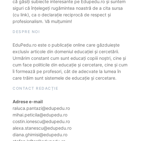
că găsiți subiecte interesante pe Edupedu.ro și suntem
siguri că înțelegeți rugămintea noastră de a cita sursa
(cu link), ca o declarație reciprocă de respect și
profesionalism. Vă mulțumim!
DESPRE NOI
EduPedu.ro este o publicație online care găzduiește
exclusiv articole din domeniul educației și cercetării.
Urmărim constant cum sunt educați copiii noștri, cine și
cum face politicile din educație și cercetare, cine și cum
îi formează pe profesori, cât de adecvate la lumea în
care trăim sunt sistemele de educație și cercetare.
CONTACT REDACȚIE
Adrese e-mail
raluca.pantazi@edupedu.ro
mihai.peticila@edupedu.ro
costin.ionescu@edupedu.ro
alexa.stanescu@edupedu.ro
diana.ghimisi@edupedu.ro