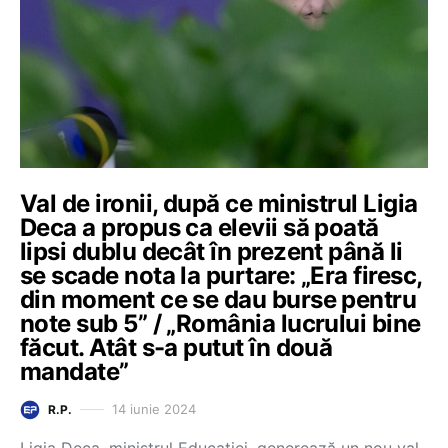
Val de ironii, după ce ministrul Ligia
Deca a propus ca elevii să poată
lipsi dublu decât în prezent până li
se scade nota la purtare: „Era firesc,
din moment ce se dau burse pentru
note sub 5” / „România lucrului bine
făcut. Atât s-a putut în două
mandate”
14 iunie 2024
R.P.
Ligia Deca, ministrul Educației, generează un nou val