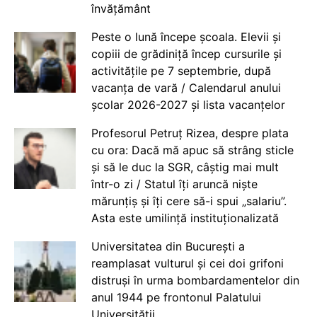
învățământ
Peste o lună începe școala. Elevii și
copiii de grădiniță încep cursurile și
activitățile pe 7 septembrie, după
vacanța de vară / Calendarul anului
școlar 2026-2027 și lista vacanțelor
Profesorul Petruț Rizea, despre plata
cu ora: Dacă mă apuc să strâng sticle
și să le duc la SGR, câștig mai mult
într-o zi / Statul îți aruncă niște
mărunțiș și îți cere să-i spui „salariu”.
Asta este umilință instituționalizată
Universitatea din București a
reamplasat vulturul și cei doi grifoni
distruși în urma bombardamentelor din
anul 1944 pe frontonul Palatului
Universității