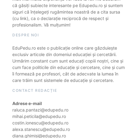
că găsiți subiecte interesante pe Edupedu.ro și suntem
siguri că înțelegeți rugămintea noastră de a cita sursa
(cu link), ca o declarație reciprocă de respect și
profesionalism. Vă mulțumim!
DESPRE NOI
EduPedu.ro este o publicație online care găzduiește
exclusiv articole din domeniul educației și cercetării.
Urmărim constant cum sunt educați copiii noștri, cine și
cum face politicile din educație și cercetare, cine și cum
îi formează pe profesori, cât de adecvate la lumea în
care trăim sunt sistemele de educație și cercetare.
CONTACT REDACȚIE
Adrese e-mail
raluca.pantazi@edupedu.ro
mihai.peticila@edupedu.ro
costin.ionescu@edupedu.ro
alexa.stanescu@edupedu.ro
diana.ghimisi@edupedu.ro