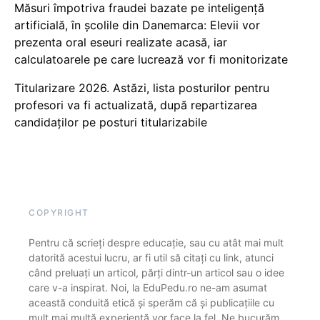
Măsuri împotriva fraudei bazate pe inteligență
artificială, în școlile din Danemarca: Elevii vor
prezenta oral eseuri realizate acasă, iar
calculatoarele pe care lucrează vor fi monitorizate
Titularizare 2026. Astăzi, lista posturilor pentru
profesori va fi actualizată, după repartizarea
candidaților pe posturi titularizabile
COPYRIGHT
Pentru că scrieți despre educație, sau cu atât mai mult
datorită acestui lucru, ar fi util să citați cu link, atunci
când preluați un articol, părți dintr-un articol sau o idee
care v-a inspirat. Noi, la EduPedu.ro ne-am asumat
această conduită etică și sperăm că și publicațiile cu
mult mai multă experiență vor face la fel. Ne bucurăm