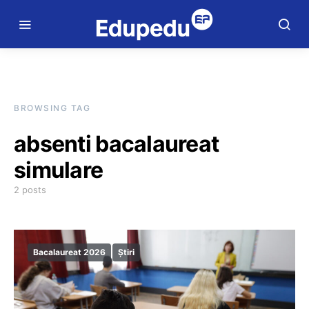
BROWSING TAG
absenti bacalaureat
simulare
2 posts
Bacalaureat 2026
Știri