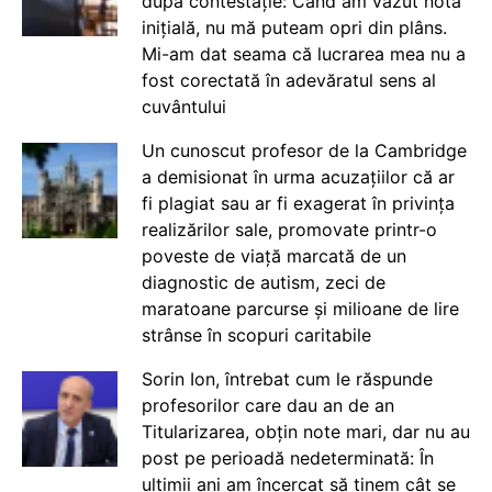
după contestație: Când am văzut nota
inițială, nu mă puteam opri din plâns.
Mi-am dat seama că lucrarea mea nu a
fost corectată în adevăratul sens al
cuvântului
Un cunoscut profesor de la Cambridge
a demisionat în urma acuzațiilor că ar
fi plagiat sau ar fi exagerat în privința
realizărilor sale, promovate printr-o
poveste de viață marcată de un
diagnostic de autism, zeci de
maratoane parcurse și milioane de lire
strânse în scopuri caritabile
Sorin Ion, întrebat cum le răspunde
profesorilor care dau an de an
Titularizarea, obțin note mari, dar nu au
post pe perioadă nedeterminată: În
ultimii ani am încercat să ținem cât se