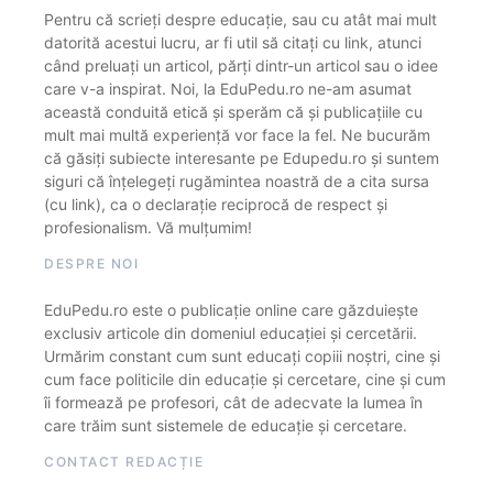
Pentru că scrieți despre educație, sau cu atât mai mult
datorită acestui lucru, ar fi util să citați cu link, atunci
când preluați un articol, părți dintr-un articol sau o idee
care v-a inspirat. Noi, la EduPedu.ro ne-am asumat
această conduită etică și sperăm că și publicațiile cu
mult mai multă experiență vor face la fel. Ne bucurăm
că găsiți subiecte interesante pe Edupedu.ro și suntem
siguri că înțelegeți rugămintea noastră de a cita sursa
(cu link), ca o declarație reciprocă de respect și
profesionalism. Vă mulțumim!
DESPRE NOI
EduPedu.ro este o publicație online care găzduiește
exclusiv articole din domeniul educației și cercetării.
Urmărim constant cum sunt educați copiii noștri, cine și
cum face politicile din educație și cercetare, cine și cum
îi formează pe profesori, cât de adecvate la lumea în
care trăim sunt sistemele de educație și cercetare.
CONTACT REDACȚIE