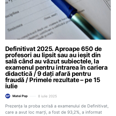
Definitivat 2025. Aproape 650 de
profesori au lipsit sau au ieșit din
sală când au văzut subiectele, la
examenul pentru intrarea în cariera
didactică / 9 dați afară pentru
fraudă / Primele rezultate – pe 15
iulie
8 iulie 2025
Matei Pop
Prezența la proba scrisă a examenului de Definitivat,
care a avut loc marți, a fost de 93,2%, a informat