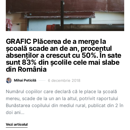
GRAFIC Plăcerea de a merge la
școală scade an de an, procentul
absenților a crescut cu 50%. În sate
sunt 83% din școlile cele mai slabe
din România
6 decembrie 2018
Mihai Peticilă
Numărul copiilor care declară că le place la școală
mereu, scade de la un an la altul, potrivit raportului
Bunăstarea copilului din mediul rural, publicat din 2 în
doi ani…
Vezi articolul