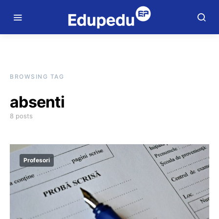
BROWSING TAG
absenti
8 posts
Profesori