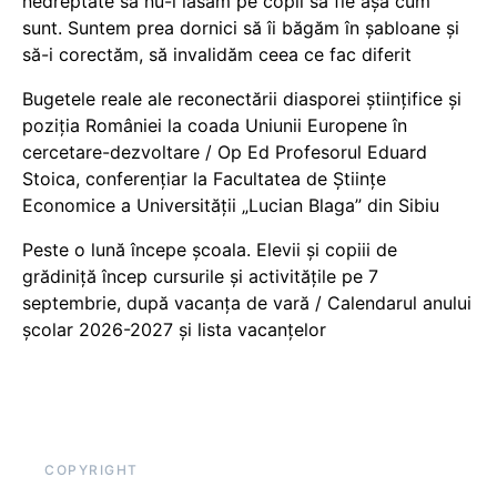
nedreptate să nu-i lăsăm pe copii să fie așa cum
sunt. Suntem prea dornici să îi băgăm în șabloane și
să-i corectăm, să invalidăm ceea ce fac diferit
Bugetele reale ale reconectării diasporei științifice și
poziția României la coada Uniunii Europene în
cercetare-dezvoltare / Op Ed Profesorul Eduard
Stoica, conferențiar la Facultatea de Științe
Economice a Universității „Lucian Blaga” din Sibiu
Peste o lună începe școala. Elevii și copiii de
grădiniță încep cursurile și activitățile pe 7
septembrie, după vacanța de vară / Calendarul anului
școlar 2026-2027 și lista vacanțelor
COPYRIGHT