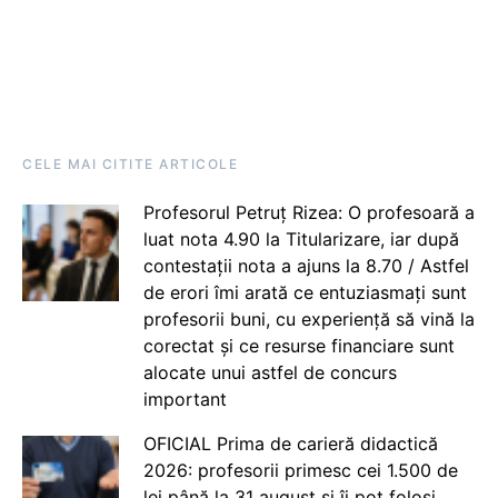
CELE MAI CITITE ARTICOLE
Profesorul Petruț Rizea: O profesoară a
luat nota 4.90 la Titularizare, iar după
contestații nota a ajuns la 8.70 / Astfel
de erori îmi arată ce entuziasmați sunt
profesorii buni, cu experiență să vină la
corectat și ce resurse financiare sunt
alocate unui astfel de concurs
important
OFICIAL Prima de carieră didactică
2026: profesorii primesc cei 1.500 de
lei până la 31 august și îi pot folosi