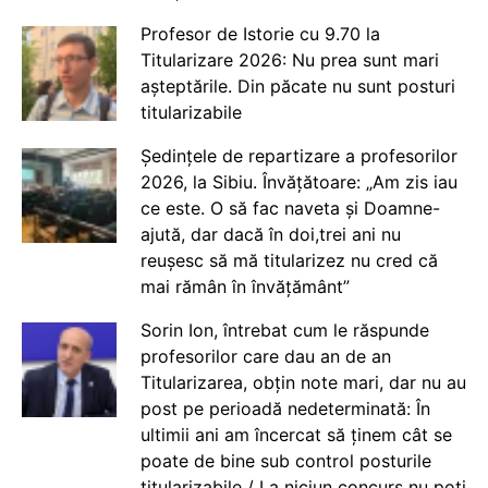
Profesor de Istorie cu 9.70 la
Titularizare 2026: Nu prea sunt mari
așteptările. Din păcate nu sunt posturi
titularizabile
Ședințele de repartizare a profesorilor
2026, la Sibiu. Învățătoare: „Am zis iau
ce este. O să fac naveta și Doamne-
ajută, dar dacă în doi,trei ani nu
reușesc să mă titularizez nu cred că
mai rămân în învățământ”
Sorin Ion, întrebat cum le răspunde
profesorilor care dau an de an
Titularizarea, obțin note mari, dar nu au
post pe perioadă nedeterminată: În
ultimii ani am încercat să ținem cât se
poate de bine sub control posturile
titularizabile / La niciun concurs nu poți