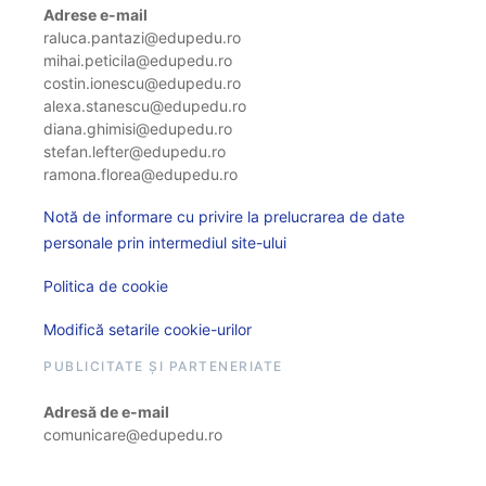
Adrese e-mail
raluca.pantazi@edupedu.ro
mihai.peticila@edupedu.ro
costin.ionescu@edupedu.ro
alexa.stanescu@edupedu.ro
diana.ghimisi@edupedu.ro
stefan.lefter@edupedu.ro
ramona.florea@edupedu.ro
Notă de informare cu privire la prelucrarea de date
personale prin intermediul site-ului
Politica de cookie
Modifică setarile cookie-urilor
PUBLICITATE ȘI PARTENERIATE
Adresă de e-mail
comunicare@edupedu.ro