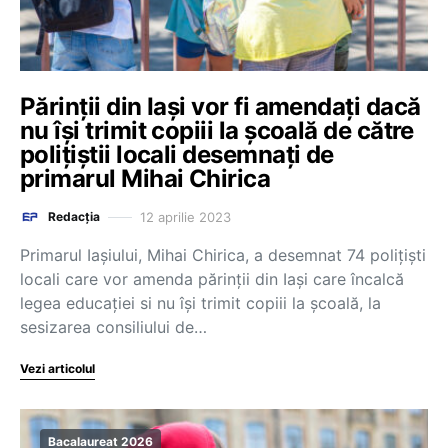
Părinții din Iași vor fi amendați dacă
nu își trimit copiii la școală de către
polițiștii locali desemnați de
primarul Mihai Chirica
12 aprilie 2023
Redacția
Primarul Iașiului, Mihai Chirica, a desemnat 74 polițiști
locali care vor amenda părinții din Iași care încalcă
legea educației si nu își trimit copiii la școală, la
sesizarea consiliului de…
Vezi articolul
Bacalaureat 2026