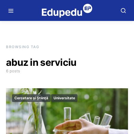
BROWSING TAG
abuz in serviciu
6 posts
Cercetare și Știință
Universitate