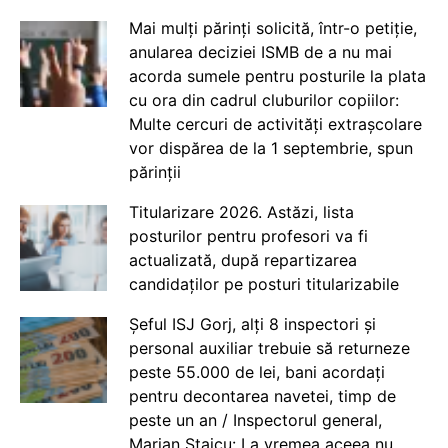
Mai mulți părinți solicită, într-o petiție,
anularea deciziei ISMB de a nu mai
acorda sumele pentru posturile la plata
cu ora din cadrul cluburilor copiilor:
Multe cercuri de activități extrașcolare
vor dispărea de la 1 septembrie, spun
părinții
Titularizare 2026. Astăzi, lista
posturilor pentru profesori va fi
actualizată, după repartizarea
candidaților pe posturi titularizabile
Șeful ISJ Gorj, alți 8 inspectori și
personal auxiliar trebuie să returneze
peste 55.000 de lei, bani acordați
pentru decontarea navetei, timp de
peste un an / Inspectorul general,
Marian Staicu: La vremea aceea nu