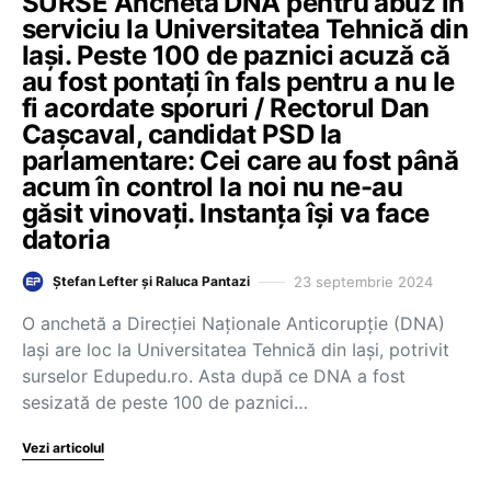
SURSE Anchetă DNA pentru abuz în
serviciu la Universitatea Tehnică din
Iași. Peste 100 de paznici acuză că
au fost pontați în fals pentru a nu le
fi acordate sporuri / Rectorul Dan
Cașcaval, candidat PSD la
parlamentare: Cei care au fost până
acum în control la noi nu ne-au
găsit vinovați. Instanța își va face
datoria
23 septembrie 2024
Ștefan Lefter și Raluca Pantazi
O anchetă a Direcției Naționale Anticorupție (DNA)
Iași are loc la Universitatea Tehnică din Iași, potrivit
surselor Edupedu.ro. Asta după ce DNA a fost
sesizată de peste 100 de paznici…
Vezi articolul