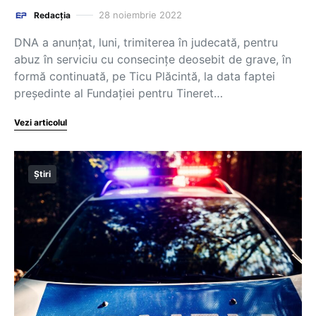
28 noiembrie 2022
Redacția
DNA a anunțat, luni, trimiterea în judecată, pentru
abuz în serviciu cu consecințe deosebit de grave, în
formă continuată, pe Ticu Plăcintă, la data faptei
președinte al Fundației pentru Tineret…
Vezi articolul
Știri