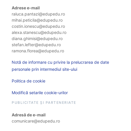
Adrese e-mail
raluca.pantazi@edupedu.ro
mihai.peticila@edupedu.ro
costin.ionescu@edupedu.ro
alexa.stanescu@edupedu.ro
diana.ghimisi@edupedu.ro
stefan.lefter@edupedu.ro
ramona.florea@edupedu.ro
Notă de informare cu privire la prelucrarea de date
personale prin intermediul site-ului
Politica de cookie
Modifică setarile cookie-urilor
PUBLICITATE ȘI PARTENERIATE
Adresă de e-mail
comunicare@edupedu.ro