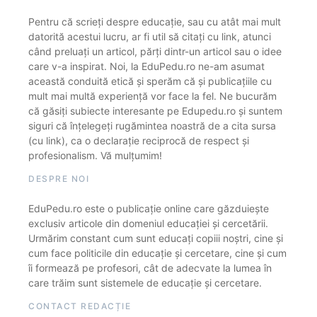
Pentru că scrieți despre educație, sau cu atât mai mult
datorită acestui lucru, ar fi util să citați cu link, atunci
când preluați un articol, părți dintr-un articol sau o idee
care v-a inspirat. Noi, la EduPedu.ro ne-am asumat
această conduită etică și sperăm că și publicațiile cu
mult mai multă experiență vor face la fel. Ne bucurăm
că găsiți subiecte interesante pe Edupedu.ro și suntem
siguri că înțelegeți rugămintea noastră de a cita sursa
(cu link), ca o declarație reciprocă de respect și
profesionalism. Vă mulțumim!
DESPRE NOI
EduPedu.ro este o publicație online care găzduiește
exclusiv articole din domeniul educației și cercetării.
Urmărim constant cum sunt educați copiii noștri, cine și
cum face politicile din educație și cercetare, cine și cum
îi formează pe profesori, cât de adecvate la lumea în
care trăim sunt sistemele de educație și cercetare.
CONTACT REDACȚIE