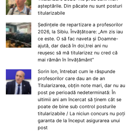
așteptările. Din păcate nu sunt posturi
titularizabile
Ședințele de repartizare a profesorilor
2026, la Sibiu. Învățătoare: „Am zis iau
ce este. O să fac naveta și Doamne-
ajută, dar dacă în doi,trei ani nu
reușesc să mă titularizez nu cred că
mai rămân în învățământ”
Sorin Ion, întrebat cum le răspunde
profesorilor care dau an de an
Titularizarea, obțin note mari, dar nu au
post pe perioadă nedeterminată: În
ultimii ani am încercat să ținem cât se
poate de bine sub control posturile
titularizabile / La niciun concurs nu poți
garanta de la început asigurarea unui
post