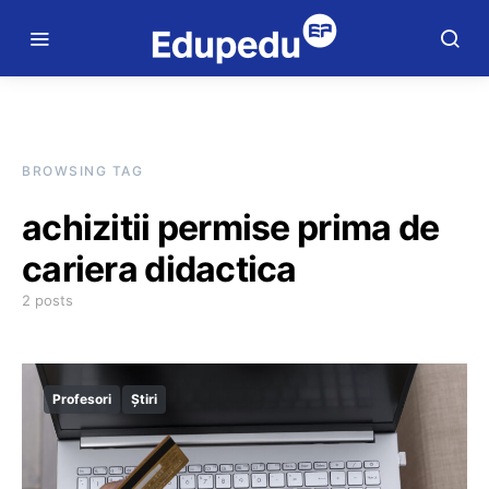
BROWSING TAG
achizitii permise prima de
cariera didactica
2 posts
Profesori
Știri