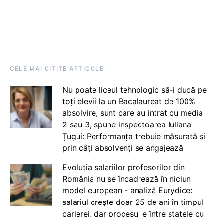
CELE MAI CITITE ARTICOLE
Nu poate liceul tehnologic să-i ducă pe
toți elevii la un Bacalaureat de 100%
absolvire, sunt care au intrat cu media
2 sau 3, spune inspectoarea Iuliana
Țugui: Performanța trebuie măsurată și
prin câți absolvenți se angajează
Evoluția salariilor profesorilor din
România nu se încadrează în niciun
model european - analiză Eurydice:
salariul crește doar 25 de ani în timpul
carierei, dar procesul e între statele cu