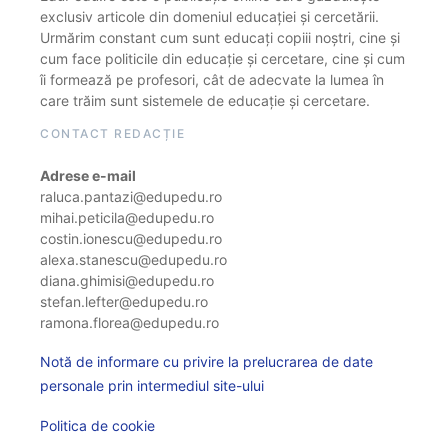
exclusiv articole din domeniul educației și cercetării.
Urmărim constant cum sunt educați copiii noștri, cine și
cum face politicile din educație și cercetare, cine și cum
îi formează pe profesori, cât de adecvate la lumea în
care trăim sunt sistemele de educație și cercetare.
CONTACT REDACȚIE
Adrese e-mail
raluca.pantazi@edupedu.ro
mihai.peticila@edupedu.ro
costin.ionescu@edupedu.ro
alexa.stanescu@edupedu.ro
diana.ghimisi@edupedu.ro
stefan.lefter@edupedu.ro
ramona.florea@edupedu.ro
Notă de informare cu privire la prelucrarea de date
personale prin intermediul site-ului
Politica de cookie