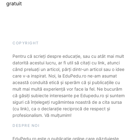
gratuit
COPYRIGHT
Pentru că scrieți despre educație, sau cu atât mai mult
datorită acestui lucru, ar fi util să citați cu link, atunci
când preluați un articol, părți dintr-un articol sau o idee
care v-a inspirat. Noi, la EduPedu.ro ne-am asumat
această conduită etică și sperăm că și publicațiile cu
mult mai multă experiență vor face la fel. Ne bucurăm
că găsiți subiecte interesante pe Edupedu.ro și suntem
siguri că înțelegeți rugămintea noastră de a cita sursa
(cu link), ca o declarație reciprocă de respect și
profesionalism. Vă mulțumim!
DESPRE NOI
EduPedu.ro este o publicație online care găzduiește