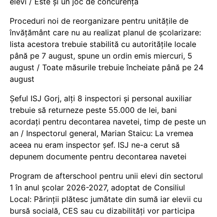
elevi / Este și un joc de concurență
Proceduri noi de reorganizare pentru unitățile de
învățământ care nu au realizat planul de școlarizare:
lista acestora trebuie stabilită cu autoritățile locale
până pe 7 august, spune un ordin emis miercuri, 5
august / Toate măsurile trebuie încheiate până pe 24
august
Șeful ISJ Gorj, alți 8 inspectori și personal auxiliar
trebuie să returneze peste 55.000 de lei, bani
acordați pentru decontarea navetei, timp de peste un
an / Inspectorul general, Marian Staicu: La vremea
aceea nu eram inspector șef. ISJ ne-a cerut să
depunem documente pentru decontarea navetei
Program de afterschool pentru unii elevi din sectorul
1 în anul școlar 2026-2027, adoptat de Consiliul
Local: Părinții plătesc jumătate din sumă iar elevii cu
bursă socială, CES sau cu dizabilităţi vor participa