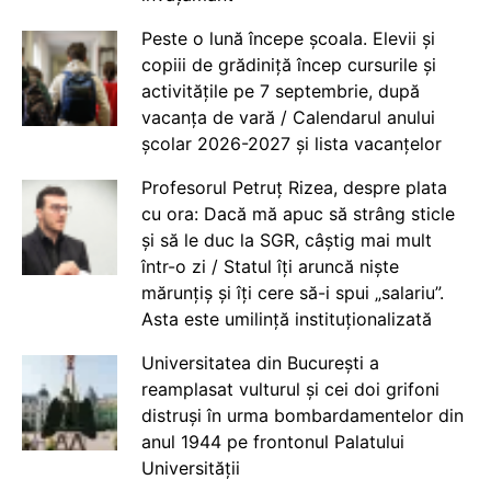
Peste o lună începe școala. Elevii și
copiii de grădiniță încep cursurile și
activitățile pe 7 septembrie, după
vacanța de vară / Calendarul anului
școlar 2026-2027 și lista vacanțelor
Profesorul Petruț Rizea, despre plata
cu ora: Dacă mă apuc să strâng sticle
și să le duc la SGR, câștig mai mult
într-o zi / Statul îți aruncă niște
mărunțiș și îți cere să-i spui „salariu”.
Asta este umilință instituționalizată
Universitatea din București a
reamplasat vulturul și cei doi grifoni
distruși în urma bombardamentelor din
anul 1944 pe frontonul Palatului
Universității