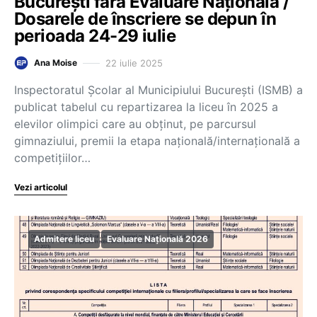
București fără Evaluare Națională /
Dosarele de înscriere se depun în
perioada 24-29 iulie
22 iulie 2025
Ana Moise
Inspectoratul Școlar al Municipiului București (ISMB) a
publicat tabelul cu repartizarea la liceu în 2025 a
elevilor olimpici care au obținut, pe parcursul
gimnaziului, premii la etapa națională/internațională a
competițiilor…
Vezi articolul
Admitere liceu
Evaluare Națională 2026