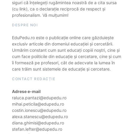
siguri că înțelegeți rugămintea noastră de a cita sursa
(cu link), ca o declarație reciprocă de respect și
profesionalism. Vă mulțumim!
DESPRE NOI
EduPedu.ro este o publicație online care găzduiește
exclusiv articole din domeniul educației și cercetării.
Urmărim constant cum sunt educați copiii noștri, cine și
cum face politicile din educație și cercetare, cine și cum
îi formează pe profesori, cât de adecvate la lumea în
care trăim sunt sistemele de educație și cercetare.
CONTACT REDACȚIE
Adrese e-mail
raluca.pantazi@edupedu.ro
mihai.peticila@edupedu.ro
costin.ionescu@edupedu.ro
alexa.stanescu@edupedu.ro
diana.ghimisi@edupedu.ro
stefan.lefter@edupedu.ro