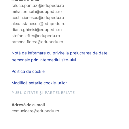
raluca.pantazi@edupedu.ro
mihai.peticila@edupedu.ro
costin.ionescu@edupedu.ro
alexa.stanescu@edupedu.ro
diana.ghimisi@edupedu.ro
stefan.lefter@edupedu.ro
ramona.florea@edupedu.ro
Notă de informare cu privire la prelucrarea de date
personale prin intermediul site-ului
Politica de cookie
Modifică setarile cookie-urilor
PUBLICITATE ȘI PARTENERIATE
Adresă de e-mail
comunicare@edupedu.ro