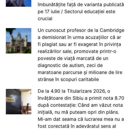
îmbunătățite față de varianta publicată
pe 17 iulie / Sectorul educației este
crucial
Un cunoscut profesor de la Cambridge
a demisionat în urma acuzațiilor că ar
fi plagiat sau ar fi exagerat în privința
realizărilor sale, promovate printr-o
poveste de viață marcată de un
diagnostic de autism, zeci de
maratoane parcurse și milioane de lire
strânse în scopuri caritabile
De la 4.90 la Titularizare 2026, o
învățătoare din Sibiu a primit nota 8.70
după contestație: Când am văzut nota
inițială, nu mă puteam opri din plâns.
Mi-am dat seama că lucrarea mea nu a
fost corectată în adevăratul sens al