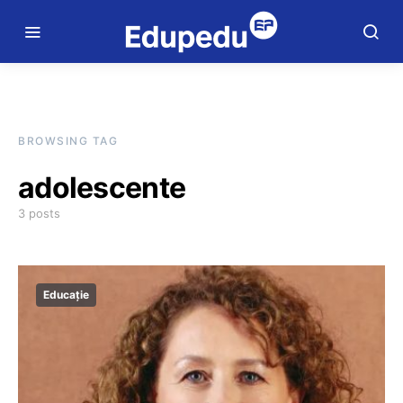
BROWSING TAG
adolescente
3 posts
Educație