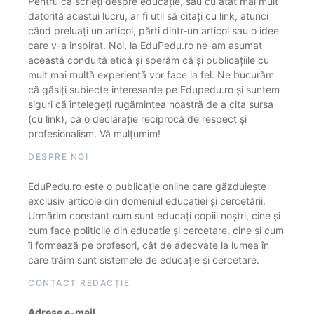
Pentru că scrieți despre educație, sau cu atât mai mult
datorită acestui lucru, ar fi util să citați cu link, atunci
când preluați un articol, părți dintr-un articol sau o idee
care v-a inspirat. Noi, la EduPedu.ro ne-am asumat
această conduită etică și sperăm că și publicațiile cu
mult mai multă experiență vor face la fel. Ne bucurăm
că găsiți subiecte interesante pe Edupedu.ro și suntem
siguri că înțelegeți rugămintea noastră de a cita sursa
(cu link), ca o declarație reciprocă de respect și
profesionalism. Vă mulțumim!
DESPRE NOI
EduPedu.ro este o publicație online care găzduiește
exclusiv articole din domeniul educației și cercetării.
Urmărim constant cum sunt educați copiii noștri, cine și
cum face politicile din educație și cercetare, cine și cum
îi formează pe profesori, cât de adecvate la lumea în
care trăim sunt sistemele de educație și cercetare.
CONTACT REDACȚIE
Adrese e-mail