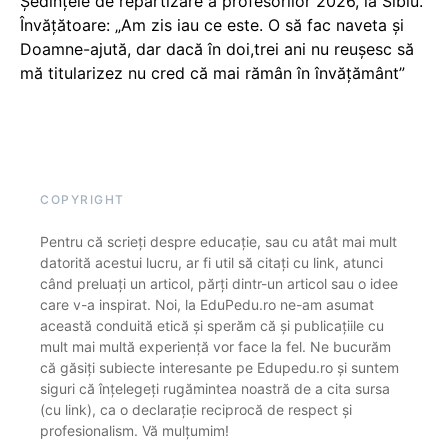
Ședințele de repartizare a profesorilor 2026, la Sibiu.
Învățătoare: „Am zis iau ce este. O să fac naveta și
Doamne-ajută, dar dacă în doi,trei ani nu reușesc să
mă titularizez nu cred că mai rămân în învățământ”
COPYRIGHT
Pentru că scrieți despre educație, sau cu atât mai mult
datorită acestui lucru, ar fi util să citați cu link, atunci
când preluați un articol, părți dintr-un articol sau o idee
care v-a inspirat. Noi, la EduPedu.ro ne-am asumat
această conduită etică și sperăm că și publicațiile cu
mult mai multă experiență vor face la fel. Ne bucurăm
că găsiți subiecte interesante pe Edupedu.ro și suntem
siguri că înțelegeți rugămintea noastră de a cita sursa
(cu link), ca o declarație reciprocă de respect și
profesionalism. Vă mulțumim!