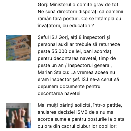
Gorj: Ministerul o comite grav de tot.
Ne sună directorii disperați că oamenii
rămân fără posturi. Ce se întâmplă cu
învățătorii, cu educatorii?
Șeful ISJ Gorj, alți 8 inspectori și
personal auxiliar trebuie să returneze
peste 55.000 de lei, bani acordați
pentru decontarea navetei, timp de
peste un an / Inspectorul general,
Marian Staicu: La vremea aceea nu
eram inspector șef. ISJ ne-a cerut să
depunem documente pentru
decontarea navetei
Mai mulți părinți solicită, într-o petiție,
anularea deciziei ISMB de a nu mai
acorda sumele pentru posturile la plata
cu ora din cadrul cluburilor copiilor: