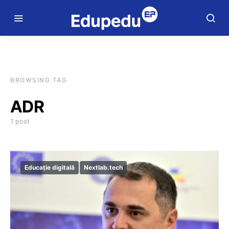
BROWSING TAG
ADR
1 post
Educație digitală
Nextlab.tech