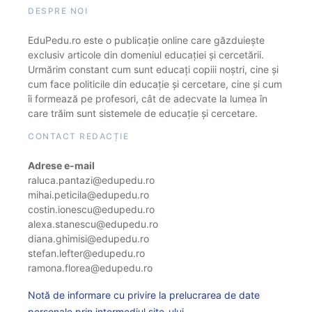
DESPRE NOI
EduPedu.ro este o publicație online care găzduiește
exclusiv articole din domeniul educației și cercetării.
Urmărim constant cum sunt educați copiii noștri, cine și
cum face politicile din educație și cercetare, cine și cum
îi formează pe profesori, cât de adecvate la lumea în
care trăim sunt sistemele de educație și cercetare.
CONTACT REDACȚIE
Adrese e-mail
raluca.pantazi@edupedu.ro
mihai.peticila@edupedu.ro
costin.ionescu@edupedu.ro
alexa.stanescu@edupedu.ro
diana.ghimisi@edupedu.ro
stefan.lefter@edupedu.ro
ramona.florea@edupedu.ro
Notă de informare cu privire la prelucrarea de date
personale prin intermediul site-ului