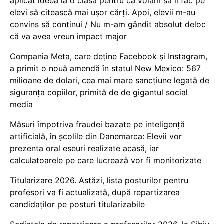
aplicat ideea la o clasă pentru că voiam să îi fac pe
elevi să citească mai ușor cărți. Apoi, elevii m-au
convins să continui / Nu m-am gândit absolut deloc
că va avea vreun impact major
Compania Meta, care deține Facebook și Instagram,
a primit o nouă amendă în statul New Mexico: 567
milioane de dolari, cea mai mare sancțiune legată de
siguranța copiilor, primită de de gigantul social
media
Măsuri împotriva fraudei bazate pe inteligență
artificială, în școlile din Danemarca: Elevii vor
prezenta oral eseuri realizate acasă, iar
calculatoarele pe care lucrează vor fi monitorizate
Titularizare 2026. Astăzi, lista posturilor pentru
profesori va fi actualizată, după repartizarea
candidaților pe posturi titularizabile