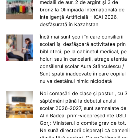
medalii de aur, 2 de argint și 3 de
bronz la Olimpiada Internațională de
Inteligență Artificială – IOAI 2026,
desfășurată în Kazahstan
Încă mai sunt școli în care consilierii
școlari își desfășoară activitatea prin
biblioteci, pe la cabinetul medical, pe
holuri sau în cancelarii, atrage atenția
consilierul școlar Aura Stănculescu /
Sunt spații inadecvate în care copilul
nu va destăinui nimic niciodată
Noi comasări de clase și posturi, cu 3
săptămâni până la debutul anului
școlar 2026-2027, sunt semnalate de
Alin Badea, prim-vicepreședinte USLI
Gorj: Ministerul o comite grav de tot.
Ne sună directorii disperați că oamenii
rămân fără posturi. Ce se întâmplă cu