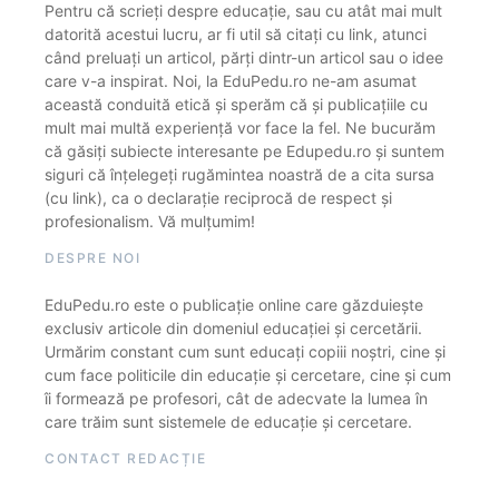
Pentru că scrieți despre educație, sau cu atât mai mult
datorită acestui lucru, ar fi util să citați cu link, atunci
când preluați un articol, părți dintr-un articol sau o idee
care v-a inspirat. Noi, la EduPedu.ro ne-am asumat
această conduită etică și sperăm că și publicațiile cu
mult mai multă experiență vor face la fel. Ne bucurăm
că găsiți subiecte interesante pe Edupedu.ro și suntem
siguri că înțelegeți rugămintea noastră de a cita sursa
(cu link), ca o declarație reciprocă de respect și
profesionalism. Vă mulțumim!
DESPRE NOI
EduPedu.ro este o publicație online care găzduiește
exclusiv articole din domeniul educației și cercetării.
Urmărim constant cum sunt educați copiii noștri, cine și
cum face politicile din educație și cercetare, cine și cum
îi formează pe profesori, cât de adecvate la lumea în
care trăim sunt sistemele de educație și cercetare.
CONTACT REDACȚIE