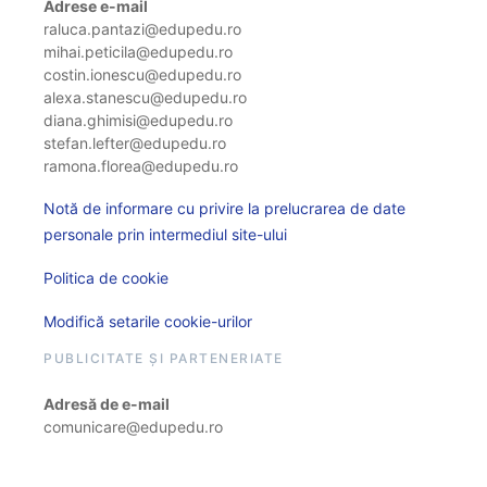
Adrese e-mail
raluca.pantazi@edupedu.ro
mihai.peticila@edupedu.ro
costin.ionescu@edupedu.ro
alexa.stanescu@edupedu.ro
diana.ghimisi@edupedu.ro
stefan.lefter@edupedu.ro
ramona.florea@edupedu.ro
Notă de informare cu privire la prelucrarea de date
personale prin intermediul site-ului
Politica de cookie
Modifică setarile cookie-urilor
PUBLICITATE ȘI PARTENERIATE
Adresă de e-mail
comunicare@edupedu.ro