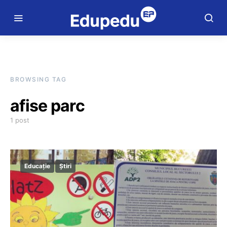
BROWSING TAG
afise parc
1 post
Educație
Știri