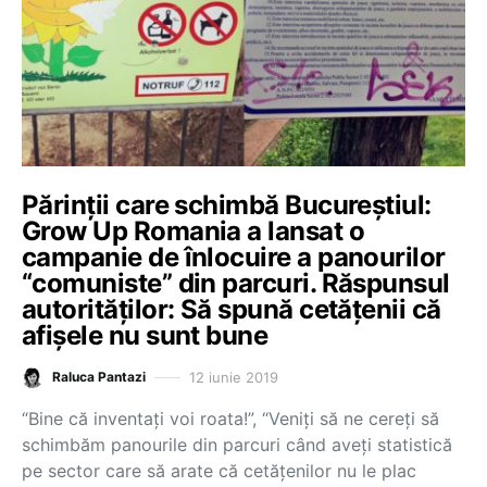
Părinții care schimbă Bucureștiul:
Grow Up Romania a lansat o
campanie de înlocuire a panourilor
“comuniste” din parcuri. Răspunsul
autorităților: Să spună cetățenii că
afișele nu sunt bune
12 iunie 2019
Raluca Pantazi
“Bine că inventați voi roata!”, “Veniți să ne cereți să
schimbăm panourile din parcuri când aveți statistică
pe sector care să arate că cetățenilor nu le plac