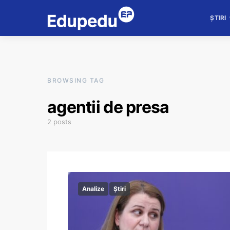
ȘTIRI
BROWSING TAG
agentii de presa
2 posts
Analize
Știri