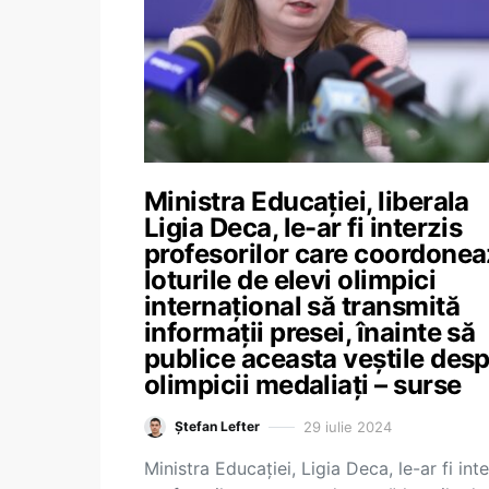
Ministra Educației, liberala
Ligia Deca, le-ar fi interzis
profesorilor care coordone
loturile de elevi olimpici
internațional să transmită
informații presei, înainte să
publice aceasta veștile des
olimpicii medaliați – surse
29 iulie 2024
Ștefan Lefter
Ministra Educației, Ligia Deca, le-ar fi inte