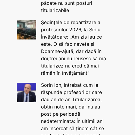
păcate nu sunt posturi
titularizabile
Ședințele de repartizare a
profesorilor 2026, la Sibiu.
Învățătoare: „Am zis iau ce
este. O să fac naveta și
Doamne-ajută, dar dacă în
doi,trei ani nu reușesc să mă
titularizez nu cred că mai
rămân în învățământ”
Sorin Ion, întrebat cum le
răspunde profesorilor care
dau an de an Titularizarea,
obțin note mari, dar nu au
post pe perioadă
nedeterminată: În ultimii ani
am încercat să ținem cât se