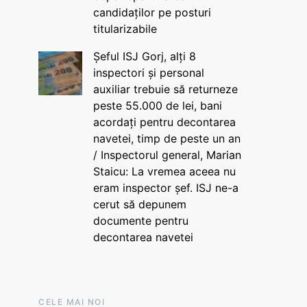
candidaților pe posturi
titularizabile
Șeful ISJ Gorj, alți 8
inspectori și personal
auxiliar trebuie să returneze
peste 55.000 de lei, bani
acordați pentru decontarea
navetei, timp de peste un an
/ Inspectorul general, Marian
Staicu: La vremea aceea nu
eram inspector șef. ISJ ne-a
cerut să depunem
documente pentru
decontarea navetei
CELE MAI NOI