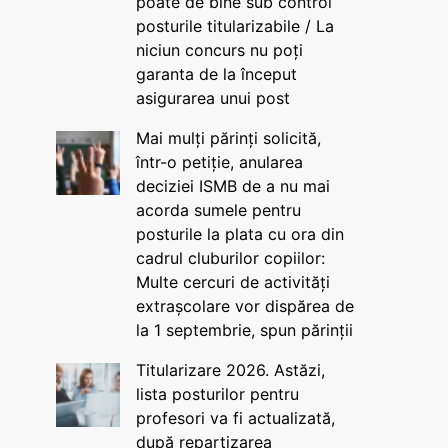
poate de bine sub control
posturile titularizabile / La
niciun concurs nu poți
garanta de la început
asigurarea unui post
Mai mulți părinți solicită,
într-o petiție, anularea
deciziei ISMB de a nu mai
acorda sumele pentru
posturile la plata cu ora din
cadrul cluburilor copiilor:
Multe cercuri de activități
extrașcolare vor dispărea de
la 1 septembrie, spun părinții
Titularizare 2026. Astăzi,
lista posturilor pentru
profesori va fi actualizată,
după repartizarea