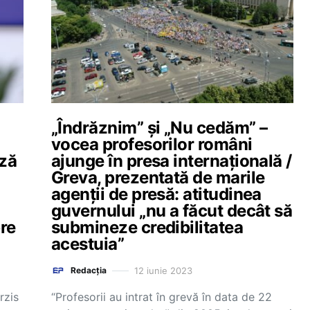
„Îndrăznim” și „Nu cedăm” –
vocea profesorilor români
ază
ajunge în presa internațională /
Greva, prezentată de marile
agenții de presă: atitudinea
guvernului „nu a făcut decât să
pre
submineze credibilitatea
acestuia”
12 iunie 2023
Redacția
rzis
“Profesorii au intrat în grevă în data de 22