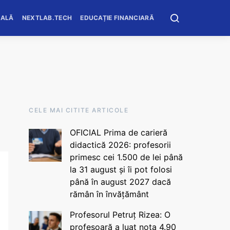
OALĂ
NEXTLAB.TECH
EDUCAȚIE FINANCIARĂ
CELE MAI CITITE ARTICOLE
OFICIAL Prima de carieră
didactică 2026: profesorii
primesc cei 1.500 de lei până
la 31 august și îi pot folosi
până în august 2027 dacă
rămân în învățământ
Profesorul Petruț Rizea: O
profesoară a luat nota 4.90