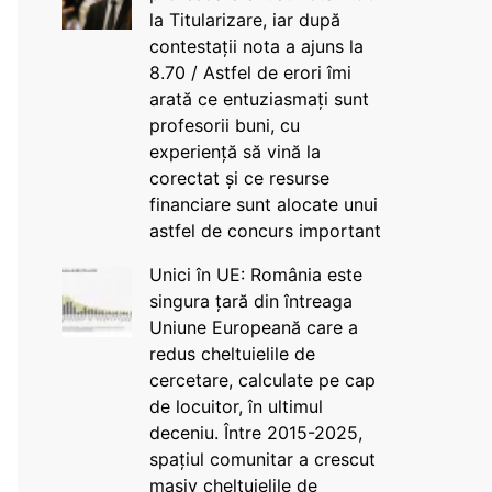
la Titularizare, iar după
contestații nota a ajuns la
8.70 / Astfel de erori îmi
arată ce entuziasmați sunt
profesorii buni, cu
experiență să vină la
corectat și ce resurse
financiare sunt alocate unui
astfel de concurs important
Unici în UE: România este
singura țară din întreaga
Uniune Europeană care a
redus cheltuielile de
cercetare, calculate pe cap
de locuitor, în ultimul
deceniu. Între 2015-2025,
spațiul comunitar a crescut
masiv cheltuielile de